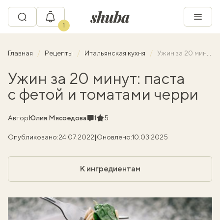
1
Главная
Рецепты
Итальянская кухня
Ужин за 20 минут: паста с фетой и томатами черри
Ужин за 20 минут: паста
с фетой и томатами черри
Комментарии
Рейтинг
Автор
Юлия Мясоедова
1
5
Опубликовано:
24.07.2022
|
Оновлено:
10.03.2025
К ингредиентам