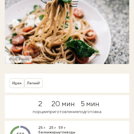
Фото: Pexels
Идеи
Легкий!
2
20 мин
5 мин
порции
приготовление
подготовка
25 г
25 г
59 г
белки
жиры
углеводы