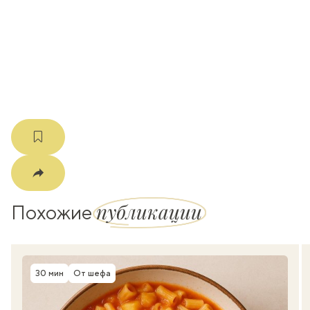
k
мма
публикации
Похожие
30 мин
От шефа
Время приготовления