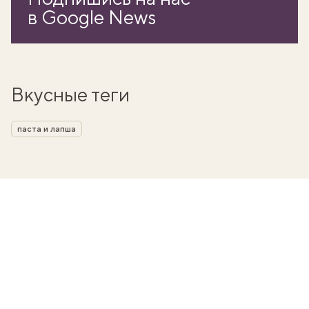
в Google News
Вкусные теги
паста и лапша
вать