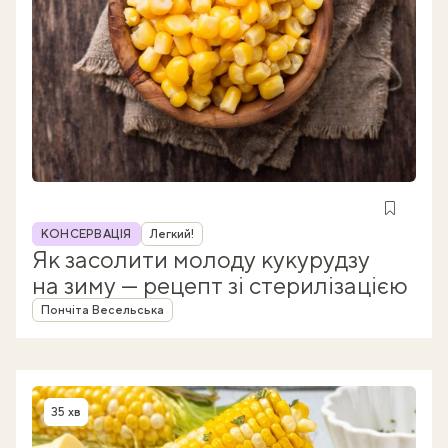
Рубрика
КОНСЕРВАЦІЯ
Легкий!
Як засолити молоду кукурудзу
на зиму — рецепт зі стерилізацією
Автор
Пончіта Весельська
35 хв
Час приготування