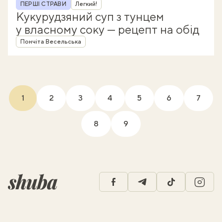
Рубрика
ПЕРШІ СТРАВИ
Легкий!
Кукурудзяний суп з тунцем
у власному соку — рецепт на обід
Автор
Пончіта Весельська
1
2
3
4
5
6
7
(current)
8
9
facebook
telegram
tiktok
insta