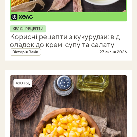
Рубрика
ХЕЛСІ-РЕЦЕПТИ
Корисні рецепти з кукурудзи: від
оладок до крем-супу та салату
Автор
Вікторія Ваків
27 липня 2026
4:10 год
Час приготування