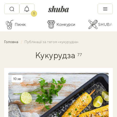
1
Пікнік
Конкурси
SHUBA C
Головна
Публікації за тегом «кукурудза»
Кукурудза
77
10 хв
Час приготування