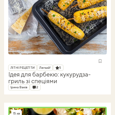
Рубрика
Рейтинг
ЛІТНІ РЕЦЕПТИ
Легкий!
5
Ідея для барбекю: кукурудза-
гриль зі спеціями
Автор
Коментарі
Ірина Ваків
2
15 хв
Час приготування