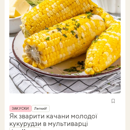
Рубрика
ЗАКУСКИ
Легкий!
Як зварити качани молодої
кукурудзи в мультиварці
Автор