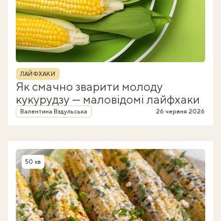
Рубрика
ЛАЙФХАКИ
Як смачно зварити молоду
кукурудзу — маловідомі лайфхаки
Автор
Валентина Вздульська
26 червня 2026
50 хв
Час приготування