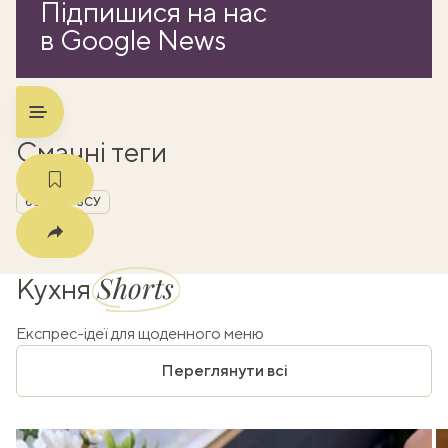
Підпишися на нас
k
в Google News
m
Смачні теги
борщ
ЗСУ
Shorts
Кухня
Експрес-ідеї для щоденного меню
Переглянути всі