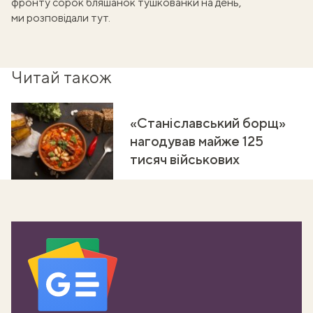
фронту сорок бляшанок тушкованки на день,
ми
розповідали тут
.
Читай також
«Станіславський борщ»
нагодував майже 125
тисяч військових
ати