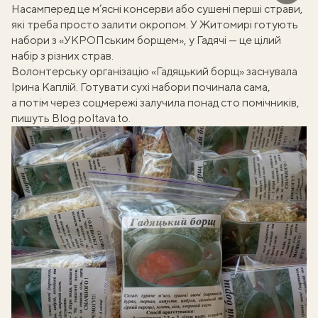
Насамперед це м’ясні консерви або сушені перші страви,
які треба просто залити окропом. У Житомирі готують
набори з «УКРОПським борщем»
, у Гадячі — це цілий
набір з різних страв.
Волонтерську організацію «Гадяцький борщ» заснувала
Ірина Каплій. Готувати сухі набори починала сама,
а потім через соцмережі залучила понад сто помічників,
пишуть
Вlog.poltava.to
.