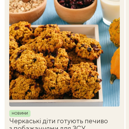
Рубрика
НОВИНИ
Черкаські діти готують печиво
з побажаннями для ЗСУ