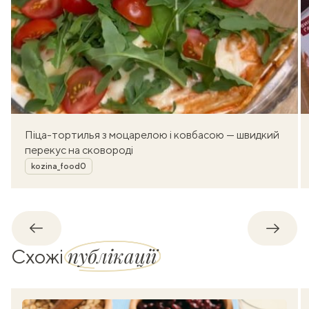
Піца-тортилья з моцарелою і ковбасою — швидкий
перекус на сковороді
Автор
kozina_food0
Назад
Впере
публікації
Схожі