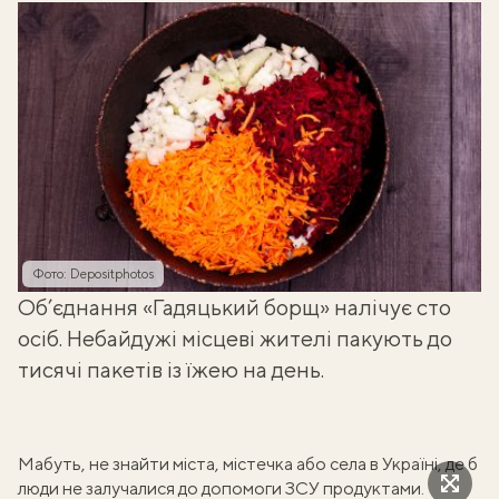
Фото: Depositphotos
Об’єднання «Гадяцький борщ» налічує сто
осіб. Небайдужі місцеві жителі пакують до
тисячі пакетів із їжею на день.
Мабуть, не знайти міста, містечка або села в Україні, де б
люди не залучалися до допомоги ЗСУ продуктами.