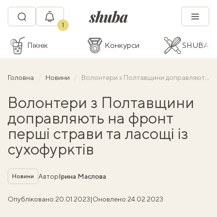
1
Пікнік
Конкурси
SHUBA C
Головна
Новини
Волонтери з Полтавщини доправляють на фронт перші страви та ласощі із сухофурктів
Волонтери з Полтавщини
доправляють на фронт
перші страви та ласощі із
сухофурктів
Рубрика
Автор
Ірина Маслова
Новини
Опубліковано:
20.01.2023
|
Оновлено:
24.02.2023