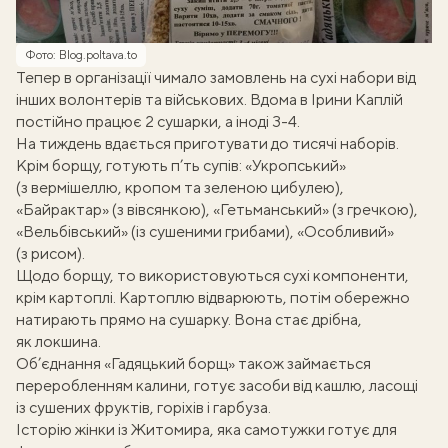
Фото: Вlog.poltava.to
Тепер в організації чимало замовлень на сухі набори від
інших волонтерів та військових. Вдома в Ірини Каплій
постійно працює 2 сушарки, а іноді 3-4.
На тиждень вдається приготувати до тисячі наборів.
Крім борщу, готують п’ть супів: «Укропський»
(з вермішеллю, кропом та зеленою цибулею),
«Байрактар» (з вівсянкою), «Гетьманський» (з гречкою),
«Вельбівський» (із сушеними грибами), «Особливий»
(з рисом).
Щодо борщу, то використовуються сухі компоненти,
крім картоплі. Картоплю відварюють, потім обережно
натирають прямо на сушарку. Вона стає дрібна,
як локшина.
Об’єднання «Гадяцький борщ» також займається
переробленням калини, готує засоби від кашлю, ласощі
із сушених фруктів, горіхів і гарбуза.
Історію жінки із Житомира, яка самотужки готує для