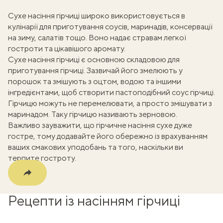
Сухе насіння гірчиці широко використовується в
кулінарії для приготування соусів, маринадів, консервації
на зиму, салатів тощо. Воно надає стравам легкої
ати
гостроти та цікавішого аромату.
Сухе насіння гірчиці є основною складовою для
k
приготування гірчиці. Зазвичай його змелюють у
порошок та змішують з оцтом, водою та іншими
m
інгредієнтами, щоб створити пастоподібний соус гірчиці.
Гірчицю можуть не перемелювати, а просто змішувати з
маринадом. Таку гірчицю називають зерновою.
Важливо зауважити, що гірчичне насіння сухе дуже
гостре, тому додавайте його обережно із врахуванням
ваших смакових уподобань та того, наскільки ви
терпите гостроту.
Рецепти із насінням гірчиці