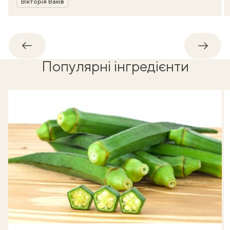
Вікторія Ваків
Назад
Впере
Популярні інгредієнти