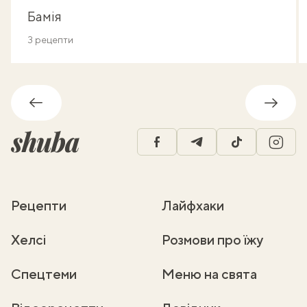
Бамія
3 рецепти
Назад
Впере
facebook
telegram
tiktok
insta
Рецепти
Лайфхаки
Хелсі
Розмови про їжу
Спецтеми
Меню на свята