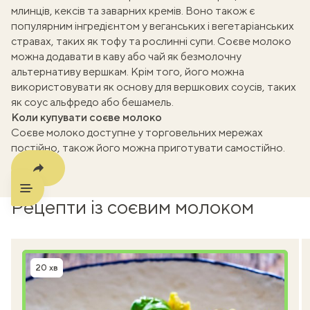
млинців, кексів та заварних кремів. Воно також є
k
популярним інгредієнтом у веганських і вегетаріанських
стравах, таких як тофу та рослинні супи. Соєве молоко
m
можна додавати в каву або чай як безмолочну
альтернативу вершкам. Крім того, його можна
використовувати як основу для вершкових соусів, таких
як соус альфредо або бешамель.
Коли купувати соєве молоко
Соєве молоко доступне у торговельних мережах
постійно, також його можна приготувати самостійно.
Рецепти із соєвим молоком
20 хв
Час приготування