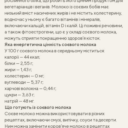
рослинного білка, що робить його цінним продуктом для
вегетаріанців і веганів. Молоко із соєвих бобів має
низький вміст насичених жирів і не містить холестерину,
водночас у ньому є багато вітамінів і мінералів,
включаючи кальцій, вітамін D і калій. Ці поживні речовини,
а також фітоестрогени, що є у складі соєвого молока,
можуть сприяти покращенню здоров’я кісток.
Яка енергетична цінність соєвого молока
У 100 г соєвого молока в середньому міститься:
калорії — 44 ккал;
білки — 2,55 г;
жири — 1,43 г;
холестерин — 0 мг;
вуглеводи — 5,37 г;
харчові волокна — 0,44 г;
цукри — 3,63 г;
натрій — 48 мг.
Що готують із соєвого молока
Соєве молоко можна використовувати в різних
рецептах, включаючи смузі, випічку, соуси та десерти.
ати
Ним можна замінити коров’яче молоко в рецептах