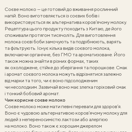
Соєве молоко — це готовий до вживання рослинний
напій. Воно виготовляється із соєвих бобів і
використовується як альтернатива коров’ячому молоку.
Рецептура цього продукту походить з Китаю, де його
споживали протягом тисячоліть. Для виготовлення
молока соєві боби замочують та подрібнюють, варять
та фільтрують. Існує кілька видів соєвого молока,
включаючи органічне, без ГМО та ароматизоване. Його
також можна знайти в різних формах, таких
як охолоджене, стійке до зберігання та порошкове. Смак
і аромат соєвого молока можуть відрізнятися залежно
від марки та того, чи є воно підсолодженим
чи несолодким. Зазвичай воно має злегка горіховий смак
і тонкий бобовий аромат.
Чим корисне соєве молоко
Соєве молоко може мати певні переваги для здоров’я.
Воно є чудовою альтернативою коров’ячому молоку для
людей з непереносимістю лактози або алергією
на молоко. Воно також є хорошим джерелом