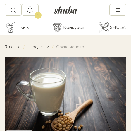
1
Пікнік
Конкурси
SHUBA C
Головна
Інгредієнти
Соєве молоко