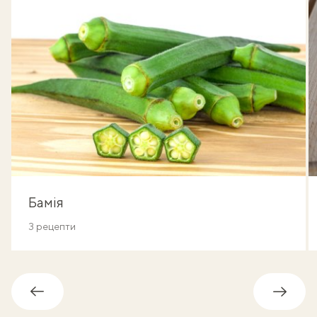
Бамія
3 рецепти
Назад
Впере