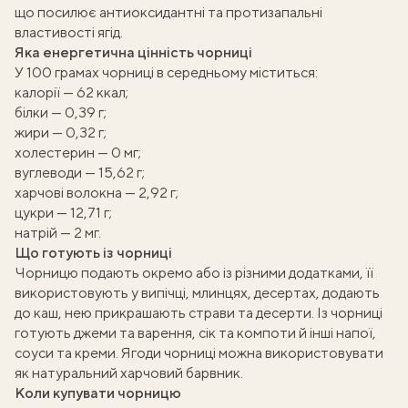
що посилює антиоксидантні та протизапальні
властивості ягід.
Яка енергетична цінність чорниці
У 100 грамах чорниці в середньому міститься:
калорії — 62 ккал;
білки — 0,39 г;
жири — 0,32 г;
холестерин — 0 мг;
вуглеводи — 15,62 г;
харчові волокна — 2,92 г;
цукри — 12,71 г;
ати
натрій — 2 мг.
Що готують із чорниці
k
Чорницю подають окремо або із різними додатками, її
використовують у випічці, млинцях, десертах, додають
m
до каш, нею прикрашають страви та десерти. Із чорниці
готують джеми та варення, сік та компоти й інші напої,
соуси та креми. Ягоди чорниці можна використовувати
як натуральний харчовий барвник.
Коли купувати чорницю