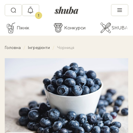
1
Пікнік
Конкурси
SHUBA C
Головна
Інгредієнти
Чорниця