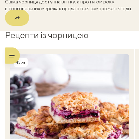
Свіжа чорниця доступна влітку, а протягом року
в торговельних мережах продаються заморожені ягоди.
Рецепти із чорницею
45 хв
Час приготування