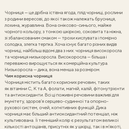
Чорниця — це дрібна їстівна ягода, плід чорниці, рослини
з родини вересові, до якої також належать брусниця,
лохина, журавлина. Вона оніксово-синього, майже
чорного кольору, з тонкою шкіркою, соковита та ніжна,
зі збалансованим смаком — трохи кислувата і помірно
солодка, злегка терпка. Хоча існує багато різних видів
чорниці, найбільш відомі два з них: чорниця високоросла
та чорниця низькоросла. Високоросла — більша і
переважно вирощується як комерційна культура.
Низькоросла — дика, вона менша за розміром.
Чим корисна чорниця
Чорниця містить багато корисних речовин, таких
як вітаміни С, К та А, фолати, магній, калій, фітонутрієнти
та антиоксиданти. Всі ці поживні речовини важливі для
імунітету, здоров’я серцево-судинної та опорно-
рухової систем, очей, когнітивних функцій. Дика
чорниця має більший антиоксидантний потенціал, ніж
культивована. Її темніший колір є результатом великої
кількості антоціанів, присутніх як у шкірці, так і в м’якоті,