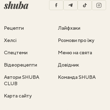
facebook
telegram
tiktok
insta
Рецепти
Лайфхаки
Хелсі
Розмови про їжу
Спецтеми
Меню на свята
Відеорецепти
Довідник
Автори SHUBA
Команда SHUBA
CLUB
Карта сайту