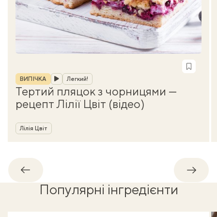
Рубрика
ВИПІЧКА
Легкий!
Тертий пляцок з чорницями —
рецепт Лілії Цвіт (відео)
Автор
Лілія Цвіт
Назад
Впере
Популярні інгредієнти