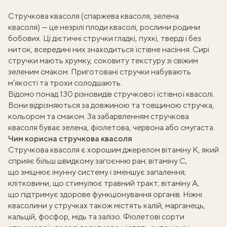
Стручкова квасоля (спаржева квасоля, зелена
квасоля) — це незрілі плоди квасолі, рослини родини
бобових. Ці дієтичні стручки гладкі, пухкі, тверді і без
ниток, всередині них знаходиться їстівне насіння. Сирі
стручки мають хрумку, соковиту текстуру зі свіжим
зеленим смаком. Приготовані стручки набувають
м’якості та трохи солодшають.
Відомо понад 130 різновидів стручкової їстівної квасолі.
Вони відрізняються за довжиною та товщиною стручка,
кольором та смаком. За забарвленням стручкова
квасоля буває зелена, фіолетова, червона або смугаста.
Чим корисна стручкова квасоля
Стручкова квасоля є хорошим джерелом вітаміну К, який
сприяє більш швидкому загоєнню ран; вітаміну С,
що зміцнює імунну систему і зменшує запалення;
клітковини, що стимулює травний тракт; вітаміну А,
що підтримує здорове функціонування органів. Ніжні
квасолини у стручках також містять калій, марганець,
кальцій, фосфор, мідь та залізо. Фіолетові сорти