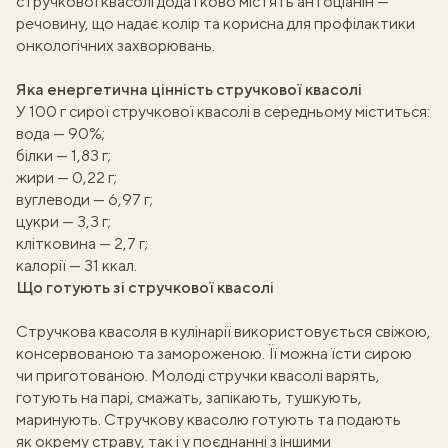
стручкової квасолі додатково містять антоціанін —
речовину, що надає колір та корисна для профілактики
онкологічних захворювань.
Яка енергетична цінність стручкової квасолі
У 100 г сирої стручкової квасолі в середньому міститься:
вода — 90%;
білки — 1,83 г;
жири — 0,22 г;
вуглеводи — 6,97 г;
цукри — 3,3 г;
клітковина — 2,7 г;
калорії — 31 ккал.
Що готують зі стручкової квасолі
Стручкова квасоля в кулінарії використовується свіжою,
консервованою та замороженою. Її можна їсти сирою
чи приготованою. Молоді стручки квасолі варять,
готують на парі, смажать, запікають, тушкують,
маринують. Стручкову квасолю готують та подають
як окрему страву, так і у поєднанні з іншими