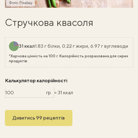
Фото: Pixabay
Стручкова квасоля
31 ккал
1.83 г білки, 0.22 г жири, 6.97 г вуглеводи
*Харчова цінність на 100 г. Калорійність розрахована для сирих
продуктів.
Калькулятор калорійності
гр.
= 31 ккал
Дивитись 99 рецептів