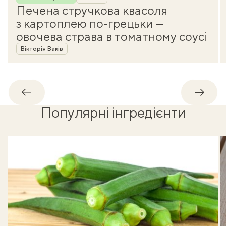
Печена стручкова квасоля
з картоплею по-грецьки —
овочева страва в томатному соусі
Автор
Вікторія Ваків
Назад
Впере
Популярні інгредієнти