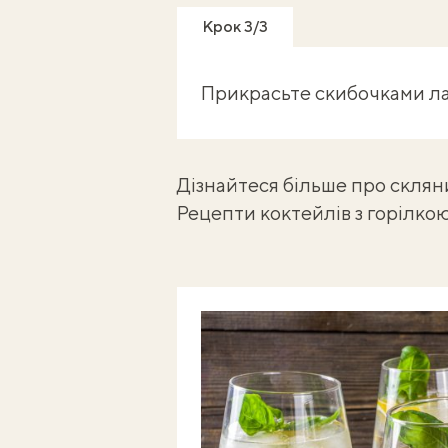
Крок 3/3
Прикрасьте скибочками лай
Дізнайтеся більше про
скляни
Рецепти коктейлів з горілко