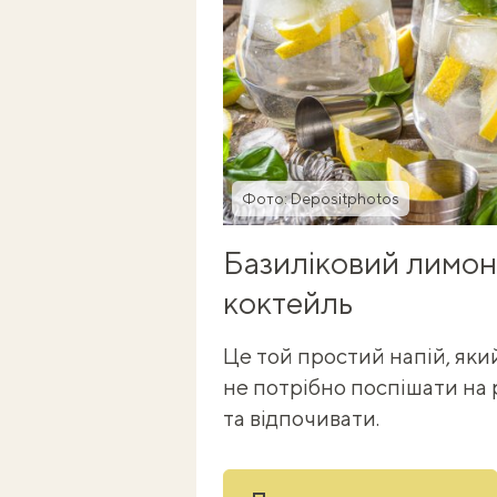
Фото: Depositphotos
Базиліковий лимона
коктейль
Це той простий напій, який
не потрібно поспішати на 
та відпочивати.