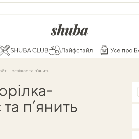
shuba.life
SHUBA CLUB
Лайфстайл
Усе про 
айт — освіжає та п’янить
горілка-
 та п’янить