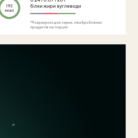
білки
жири
вуглеводи
193
ккал
*Розрахунок для сирих, необроблених
продуктів на порцію