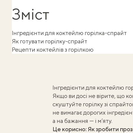
Зміст
Інгредієнти для коктейлю горілка-спрайт
Як готувати горілку-спрайт
Рецепти коктейлів з горілкою
Інгредієнти для коктейлю го
Якщо ви досі не вірите, що к
скуштуйте горілку зі спрайт
не вимагає дорогих інгредієн
а на бажання — і м’яту.
Це корисно:
Як зробити проз