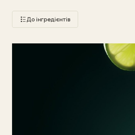
До інгредієнтів