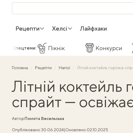
Рецепти
Хелсі
Лайфхаки
Пікнік
Конкурси
Спецтеми:
Головна
Рецепти
Напої
Літній коктейль горілка-спр
Літній коктейль 
спрайт — освіжає
Автор
Пончіта Весельська
Опубліковано:
30.06.2024
|
Оновлено:
02.10.2025