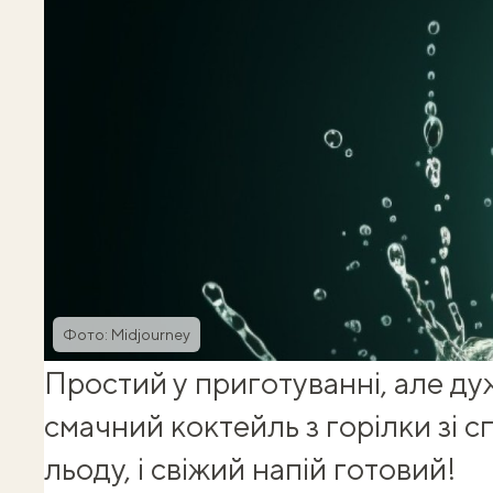
Фото: Midjourney
Простий у приготуванні, але ду
смачний коктейль з горілки зі 
льоду, і свіжий напій готовий!