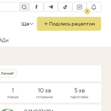
facebook
telegram
tiktok
instagram
RU
1
Ще
Поділись рецептом
БАДи
Легкий!
1
10 хв
5 хв
порція
готування
підготовки
0.24 г
0.07 г
20 г