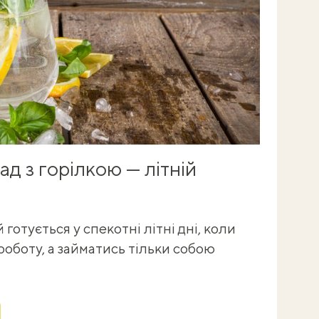
д з горілкою — літній
 готується у спекотні літні дні, коли
К
роботу, а займатись тільки собою
к
г