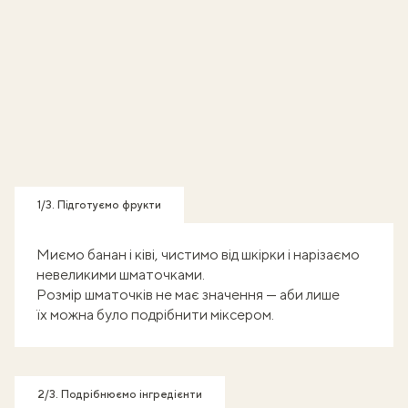
1/3. Підготуємо фрукти
Миємо банан і ківі, чистимо від шкірки і нарізаємо
невеликими шматочками.
Розмір шматочків не має значення — аби лише
їх можна було подрібнити міксером.
2/3. Подрібнюємо інгредієнти