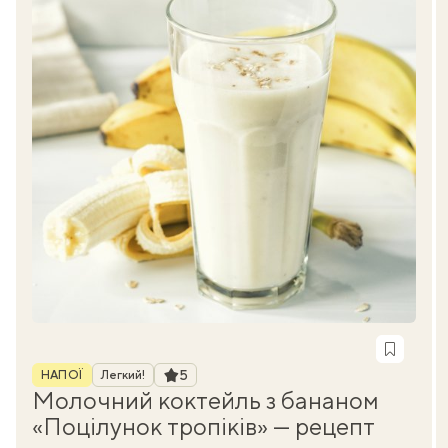
Рубрика
Рейтинг
5
НАПОЇ
Легкий!
Молочний коктейль з бананом
«Поцілунок тропіків» — рецепт