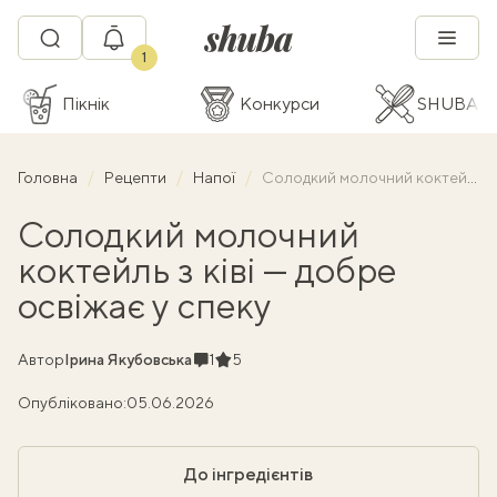
1
Пікнік
Конкурси
SHUBA C
Головна
Рецепти
Напої
Солодкий молочний коктейль з ківі — добре освіжає у спеку
Солодкий молочний
коктейль з ківі — добре
освіжає у спеку
Коментарі
Рейтинг
Автор
Ірина Якубовська
1
5
Опубліковано:
05.06.2026
До інгредієнтів