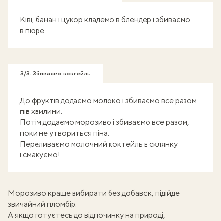
Ківі, банан і цукор кладемо в блендер і збиваємо
в пюре.
3/3. Збиваємо коктейль
До фруктів додаємо молоко і збиваємо все разом
пів хвилини.
Потім додаємо морозиво і збиваємо все разом,
поки не утвориться піна.
Переливаємо молочний коктейль в склянку
і смакуємо!
Морозиво краще вибирати без добавок, підійде
звичайний
пломбір
.
А якщо готуєтесь до відпочинку на природі,