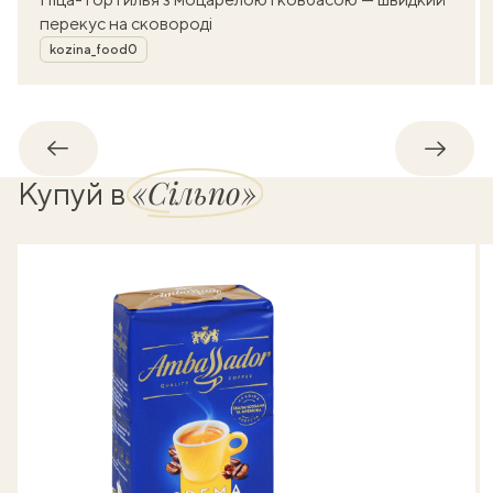
перекус на сковороді
Автор
kozina_food0
Назад
Впере
«Сільпо»
Купуй в