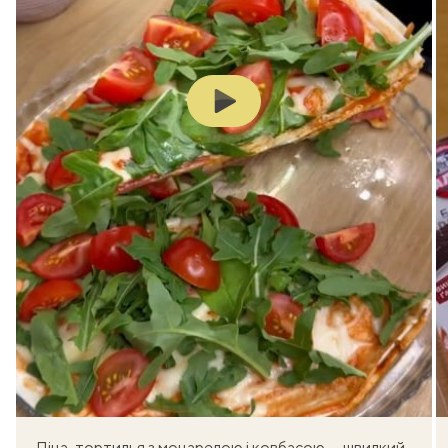
Play
Піца-тортилья з моцарелою і ковбасою — швидкий