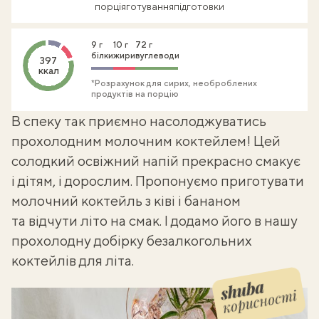
порція
готування
підготовки
9 г
10 г
72 г
білки
жири
вуглеводи
397
ккал
*Розрахунок для сирих, необроблених
продуктів на порцію
В спеку так приємно насолоджуватись
прохолодним молочним коктейлем! Цей
солодкий освіжний напій прекрасно смакує
і дітям, і дорослим. Пропонуємо приготувати
молочний коктейль з ківі і бананом
та відчути літо на смак. І додамо його в нашу
прохолодну добірку
безалкогольних
коктейлів для літа
.
корисності
Shuba корисності