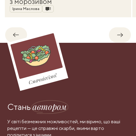
з морозивом
Автор
Коментарі
Ірина Маслова
1
Назад
Впере
Смачніссімо!
автором
Стань
У світі безмежних можливостей, ми віримо, що ваші
рецепти — це справжні скарби, якими варто
поділитися з іншими.