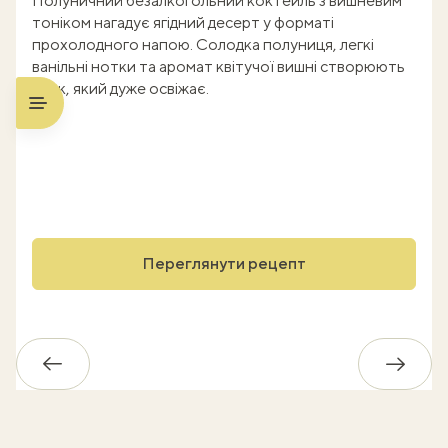
Полуничний безалкогольний коктейль з вишневим
тоніком нагадує ягідний десерт у форматі
прохолодного напою. Солодка полуниця, легкі
ванільні нотки та аромат квітучої вишні створюють
смак, який дуже освіжає.
Переглянути рецепт
Назад
Впере