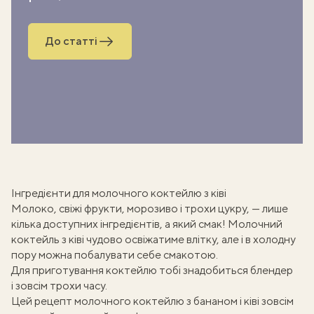
До статті
Інгредієнти для молочного коктейлю з ківі
Молоко, свіжі фрукти, морозиво і трохи цукру, — лише
кілька доступних інгредієнтів, а який смак! Молочний
коктейль з ківі чудово освіжатиме влітку, але і в холодну
пору можна побалувати себе смакотою.
Для приготування коктейлю тобі знадобиться блендер
і зовсім трохи часу.
Цей рецепт
молочного коктейлю з бананом
і ківі зовсім