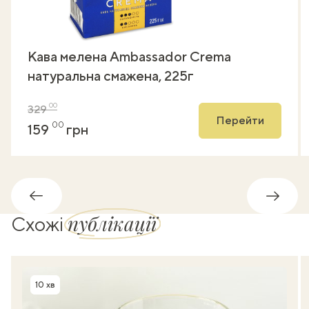
Кава мелена Ambassador Crema
натуральна смажена, 225г
00
329
Перейти
00
159
грн
Назад
Впере
публікації
Схожі
10 хв
Час приготування