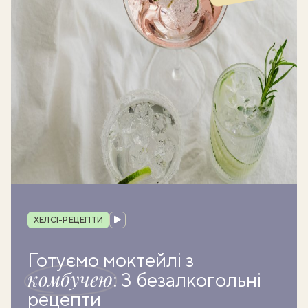
Рубрика
ХЕЛСІ-РЕЦЕПТИ
Готуємо моктейлі з
комбучею
: 3 безалкогольні
рецепти