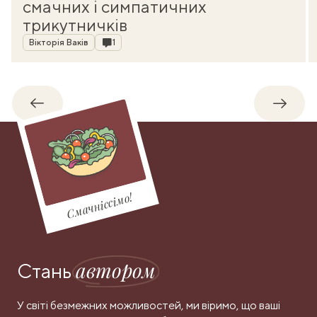
смачних і симпатичних
трикутничків
Автор
Коментарі
Вікторія Ваків
1
Назад
Впере
Смачніссімо!
автором
Стань
У світі безмежних можливостей, ми віримо, що ваші