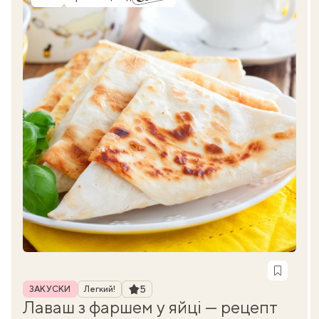
Час приготування
Рубрика
Рейтинг
5
ЗАКУСКИ
Легкий!
Лаваш з фаршем у яйці — рецепт