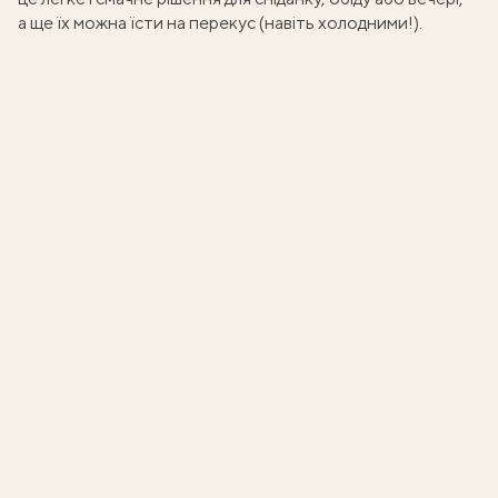
а ще їх можна їсти на перекус (навіть холодними!).