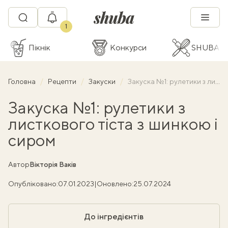
1
Пікнік
Конкурси
SHUBA C
Головна
Рецепти
Закуски
Закуска №1: рулетики з листкового тіста з шинкою і сиром
Закуска №1: рулетики з
листкового тіста з шинкою і
сиром
Автор
Вікторія Ваків
Опубліковано:
07.01.2023
|
Оновлено:
25.07.2024
До інгредієнтів