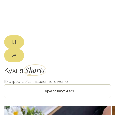
k
m
Shorts
Кухня
Експрес-ідеї для щоденного меню
Переглянути всі