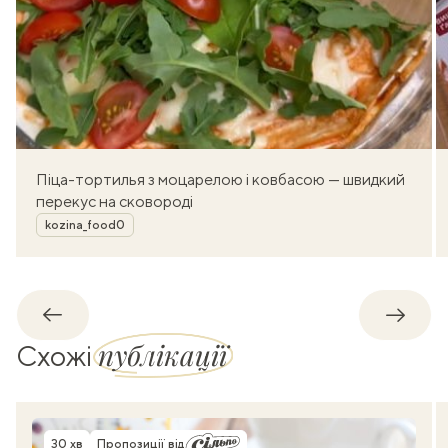
Піца-тортилья з моцарелою і ковбасою — швидкий
перекус на сковороді
Автор
kozina_food0
Назад
Впере
публікації
Схожі
30 хв
Пропозиції від