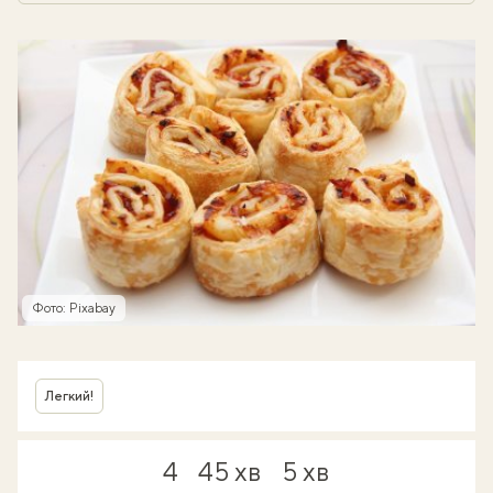
Фото: Pixabay
Легкий!
4
45 хв
5 хв