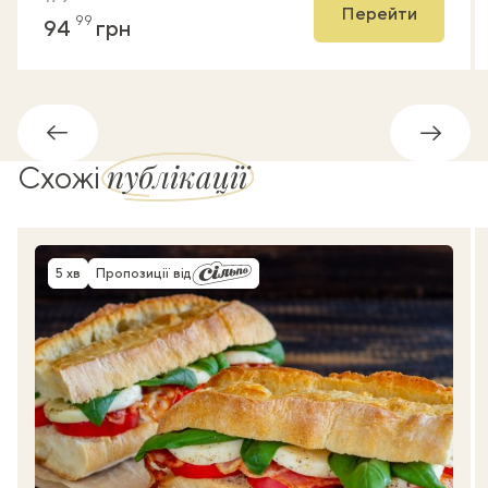
Перейти
99
94
грн
Назад
Впере
публікації
Схожі
5 хв
Пропозиції від
Час приготування