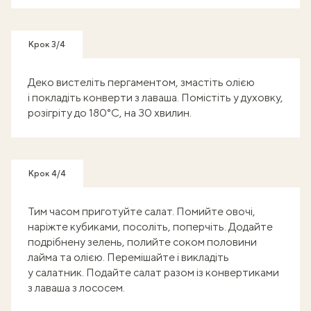
Крок 3/4
Деко вистеліть пергаментом, змастіть олією
і покладіть конверти з лаваша. Помістіть у духовку,
розігріту до 180°С, на 30 хвилин.
Крок 4/4
Тим часом приготуйте салат. Помийте овочі,
наріжте кубиками, посоліть, поперчіть. Додайте
подрібнену зелень, полийте соком половини
лайма та олією. Перемішайте і викладіть
у салатник. Подайте салат разом із конвертиками
з лаваша з лососем.