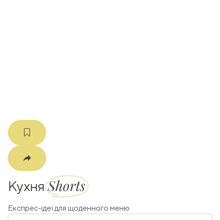
ати
k
m
Shorts
Кухня
Експрес-ідеї для щоденного меню