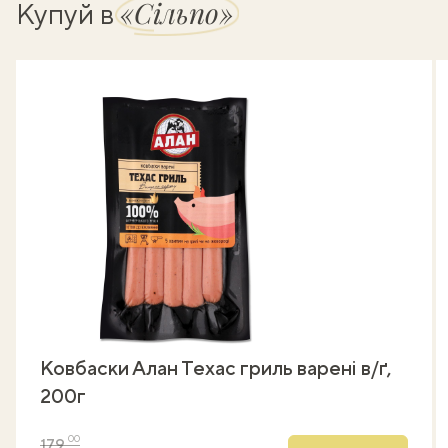
«Сільпо»
Купуй в
Ковбаски Алан Техас гриль варені в/ґ,
200г
00
179