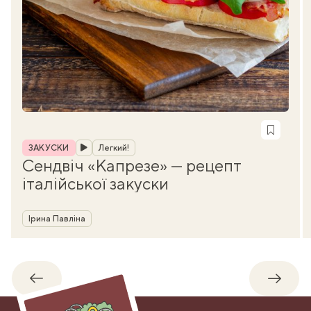
Рубрика
ЗАКУСКИ
Легкий!
Сендвіч «Капрезе» — рецепт
італійської закуски
Автор
Ірина Павліна
Назад
Впере