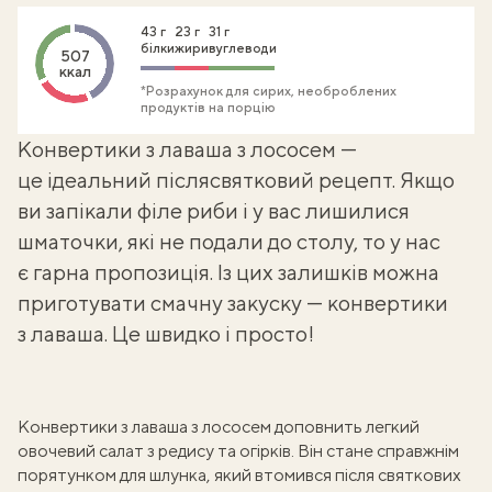
43 г
23 г
31 г
білки
жири
вуглеводи
507
ккал
*Розрахунок для сирих, необроблених
продуктів на порцію
Конвертики з лаваша з лососем —
це ідеальний післясвятковий рецепт. Якщо
ви запікали філе риби і у вас лишилися
шматочки, які не подали до столу, то у нас
є гарна пропозиція. Із цих залишків можна
приготувати смачну закуску — конвертики
з лаваша. Це швидко і просто!
Конвертики з лаваша з лососем доповнить легкий
овочевий салат з редису та огірків. Він стане справжнім
порятунком для шлунка, який втомився після святкових