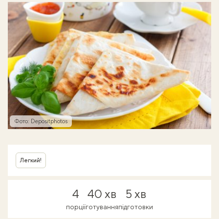
Фото: Depositphotos
Легкий!
4
40 хв
5 хв
порції
готування
підготовки