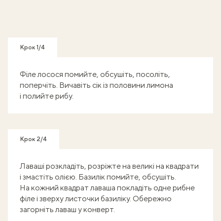
Крок 1/4
Філе лосося помийте, обсушіть, посоліть,
поперчіть. Вичавіть сік із половини лимона
і полийте рибу.
Крок 2/4
Лаваші розкладіть, розріжте на великі на квадрати
і змастіть олією. Базилік помийте, обсушіть.
На кожний квадрат лаваша покладіть одне рибне
філе і зверху листочки базиліку. Обережно
загорніть лаваш у конверт.