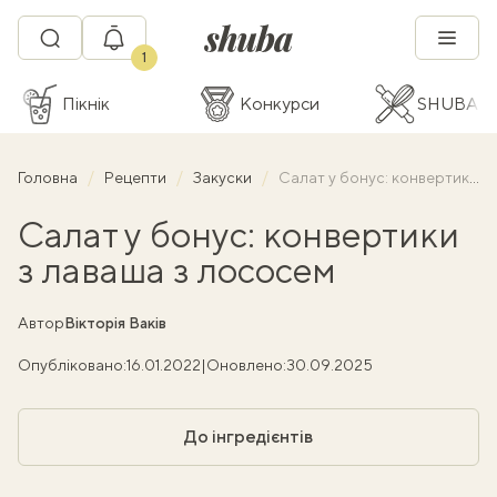
1
Пікнік
Конкурси
SHUBA C
Головна
Рецепти
Закуски
Салат у бонус: конвертики з лаваша з лососем
Салат у бонус: конвертики
з лаваша з лососем
Автор
Вікторія Ваків
Опубліковано:
16.01.2022
|
Оновлено:
30.09.2025
До інгредієнтів