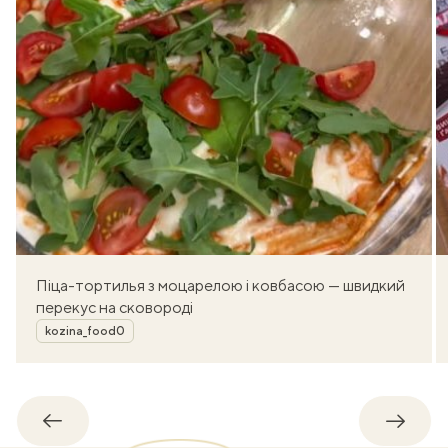
Піца-тортилья з моцарелою і ковбасою — швидкий
перекус на сковороді
Автор
kozina_food0
Назад
Впере