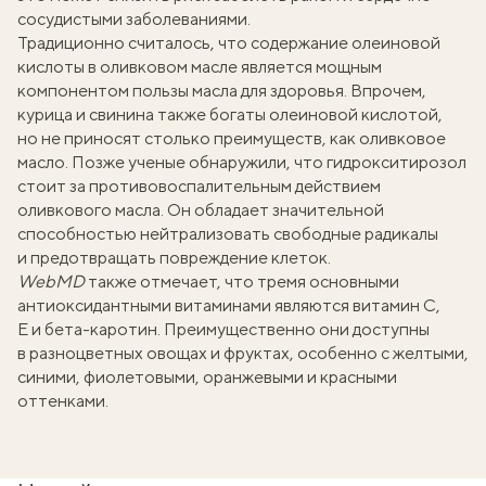
сосудистыми заболеваниями.
Традиционно считалось, что содержание олеиновой
кислоты в оливковом масле является мощным
компонентом пользы масла для здоровья. Впрочем,
курица и свинина также богаты олеиновой кислотой,
но не приносят столько преимуществ, как оливковое
масло. Позже ученые обнаружили, что гидрокситирозол
стоит за противовоспалительным действием
оливкового масла. Он обладает значительной
способностью
нейтрализовать
свободные радикалы
и предотвращать повреждение клеток.
WebMD
также отмечает, что тремя основными
антиоксидантными витаминами являются витамин С,
Е и бета-каротин. Преимущественно они доступны
в разноцветных овощах и фруктах, особенно с желтыми,
синими, фиолетовыми, оранжевыми и красными
оттенками.