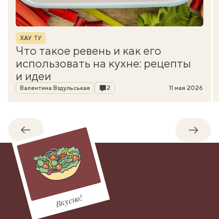
Рубрика
ХАУ ТУ
Что такое ревень и как его
использовать на кухне: рецепты
и идеи
Автор
Комментарии
Валентина Вздульськая
2
11 мая 2026
Обратно
Впере
Вкусно!