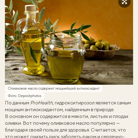
Оливковое масло содержит мощнейший антиоксидант
Фото: Depositphotos
По данным
ProHealth
, гидрокситирозол является самым
мощным антиоксидантом, найденным в природе.
В основном он содержится в мякоти, листьях и плодах
оливки. Вот почему оливковое масло популярно —
благодаря своей пользе для здоровья. Считается, что
это может снизить риск заболеть раком и сердечно-