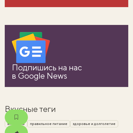
вать
Подпишись на нас
k
в Google News
мма
Вкусные теги
витамины
правильное питание
здоровье и долголетие