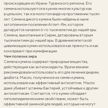
происходящее из Ирана-Туранского региона. Его
семена используются в кухнях многих культур как
в цельном, так и в молотом виде на протяжении тысяч
лет. Семена дикого кумина были найдены в ныне
затопленном поселении Атлит-Ям, которое
датируется началом 6-го тысячелетия до нашей эры.
Семена, выкопанные в Сирии, датированы вторым
тысячелетием до нашей эры. В древнеегипетской
цивилизации кумин использовался как пряность и как
консервант при мумификации.
Чем полезна зира
Семена кумина содержат природные вещества,
действующие как антиоксиданты. Врачи веками
рекомендовали использовать его для лечения диареи,
диабета. Масло, полученное из семян кумина,
использовали как эффективный антисептик. Масло
даже убивает штаммы бактерий, устойчивых к другим
антисептикам. Считается, что кумин обладает
гиполипидемическими свойствами, может быть
эффективной заменой для людей, которые не могут