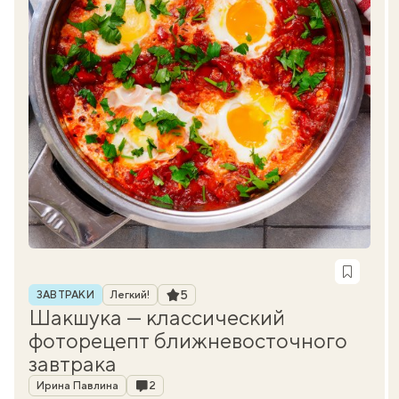
Рубрика
Рейтинг
5
ЗАВТРАКИ
Легкий!
Шакшука — классический
фоторецепт ближневосточного
завтрака
Автор
Комментарии
Ирина Павлина
2