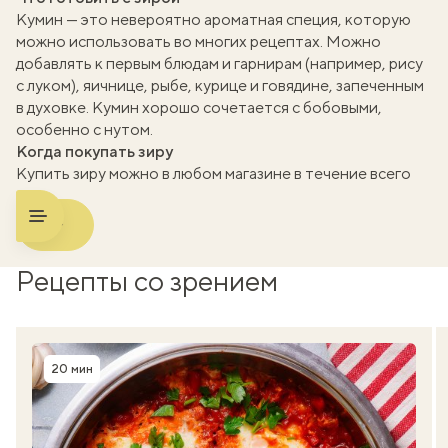
k
Кумин — это невероятно ароматная специя, которую
можно использовать во многих рецептах. Можно
мма
добавлять к первым блюдам и гарнирам (например, рису
с луком), яичнице, рыбе, курице и говядине, запеченным
в духовке. Кумин хорошо сочетается с бобовыми,
особенно с нутом.
Когда покупать зиру
Купить зиру можно в любом магазине в течение всего
года.
Рецепты со зрением
20 мин
Время приготовления