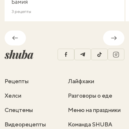
Бамия
3 рецепты
Обратно
Впере
facebook
telegram
tiktok
insta
Рецепты
Лайфхаки
Хелси
Разговоры о еде
Спецтемы
Меню на праздники
Видеорецепты
Команда SHUBA