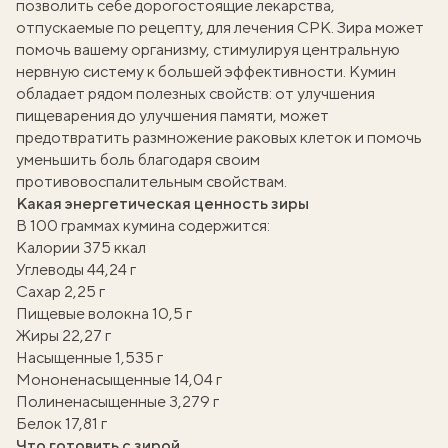
позволить себе дорогостоящие лекарства,
отпускаемые по рецепту, для лечения СРК. Зира может
помочь вашему организму, стимулируя центральную
нервную систему к большей эффективности. Кумин
обладает рядом полезных свойств: от улучшения
пищеварения до улучшения памяти, может
предотвратить размножение раковых клеток и помочь
уменьшить боль благодаря своим
противовоспалительным свойствам.
Какая энергетическая ценность зиры
В 100 граммах кумина содержится:
Калории 375 ккал
Углеводы 44,24 г
Сахар 2,25 г
Пищевые волокна 10,5 г
Жиры 22,27 г
Насыщенные 1,535 г
Мононенасыщенные 14,04 г
Полиненасыщенные 3,279 г
вать
Белок 17,81 г
Что готовить с зирой