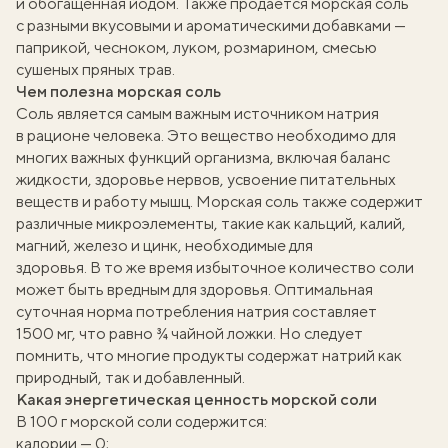
и обогащенная йодом. Также продается морская соль
с разными вкусовыми и ароматическими добавками —
паприкой, чесноком, луком, розмарином, смесью
сушеных пряных трав.
Чем полезна морская соль
Соль является самым важным источником натрия
в рационе человека. Это вещество необходимо для
многих важных функций организма, включая баланс
жидкости, здоровье нервов, усвоение питательных
веществ и работу мышц. Морская соль также содержит
различные микроэлементы, такие как кальций, калий,
магний, железо и цинк, необходимые для
здоровья. В то же время избыточное количество соли
может быть вредным для здоровья. Оптимальная
суточная норма потребления натрия составляет
1500 мг, что равно ¾ чайной ложки. Но следует
помнить, что многие продукты содержат натрий как
природный, так и добавленный.
Какая энергетическая ценность морской соли
В 100 г морской соли содержится:
калории — 0;