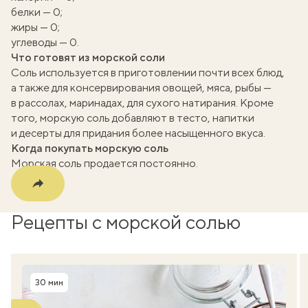
вать
белки — 0;
жиры — 0;
k
углеводы — 0.
Что готовят из морской соли
мма
Соль используется в приготовлении почти всех блюд,
а также для консервирования овощей, мяса, рыбы —
в рассолах, маринадах, для сухого натирания. Кроме
того, морскую соль добавляют в тесто, напитки
и десерты для придания более насыщенного вкуса.
Когда покупать морскую соль
Морская соль продается постоянно.
Рецепты с морской солью
30 мин
Время приготовления