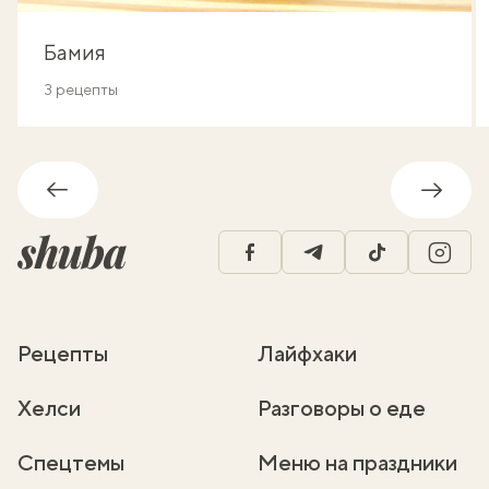
Бамия
3 рецепты
Обратно
Впере
facebook
telegram
tiktok
insta
Рецепты
Лайфхаки
Хелси
Разговоры о еде
Спецтемы
Меню на праздники