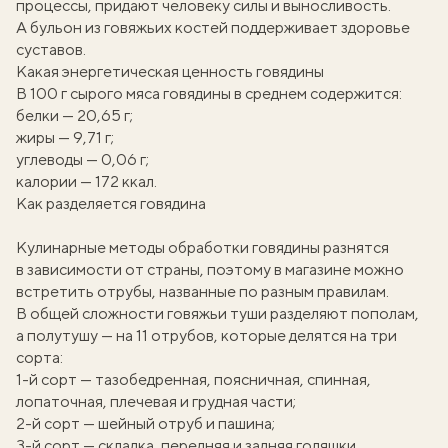
процессы, придают человеку силы и выносливость.
А бульон из говяжьих костей поддерживает здоровье
суставов.
Какая энергетическая ценность говядины
В 100 г сырого мяса говядины в среднем содержится:
белки — 20,65 г;
жиры — 9,71 г;
углеводы — 0,06 г;
калории — 172 ккал.
Как разделяется говядина
Кулинарные методы обработки говядины разнятся
в зависимости от страны, поэтому в магазине можно
встретить отрубы, названные по разным правилам.
В общей сложности говяжьи туши разделяют пополам,
а полутушу — на 11 отрубов, которые делятся на три
сорта:
1-й сорт — тазобедренная, поясничная, спинная,
лопаточная, плечевая и грудная части;
2-й сорт — шейный отруб и пашина;
3-й сорт — складка, передняя и задняя голяшки.