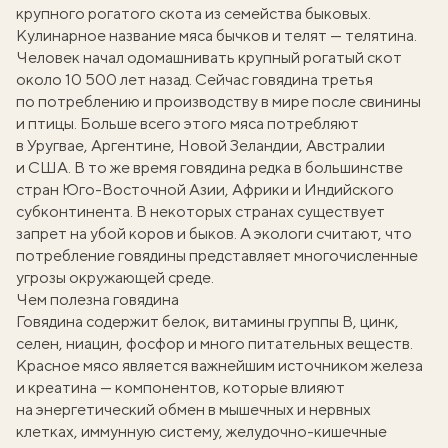
крупного рогатого скота из семейства быковых.
Кулинарное название мяса бычков и телят — телятина.
Человек начал одомашнивать крупный рогатый скот
около 10 500 лет назад. Сейчас говядина третья
по потреблению и производству в мире после свинины
и птицы. Больше всего этого мяса потребляют
в Уругвае, Аргентине, Новой Зеландии, Австралии
и США. В то же время говядина редка в большинстве
стран Юго-Восточной Азии, Африки и Индийского
субконтинента. В некоторых странах существует
запрет на убой коров и быков. А экологи считают, что
потребление говядины представляет многочисленные
угрозы окружающей среде.
Чем полезна говядина
Говядина содержит белок, витамины группы В, цинк,
селен, ниацин, фосфор и много питательных веществ.
Красное мясо является важнейшим источником железа
и креатина — компонентов, которые влияют
на энергетический обмен в мышечных и нервных
клетках, иммунную систему, желудочно-кишечные