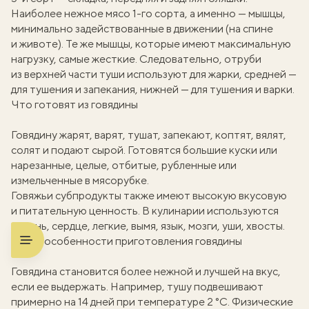
Наиболее нежное мясо 1-го сорта, а именно — мышцы,
минимально задействованные в движении (на спине
и животе). Те же мышцы, которые имеют максимальную
нагрузку, самые жесткие. Следовательно, отруби
из верхней части туши используют для жарки, средней —
для тушения и запекания, нижней — для тушения и варки.
Что готовят из говядины
Говядину жарят, варят, тушат, запекают, коптят, вялят,
солят и подают сырой. Готовятся большие куски или
вать
нарезанные, целые, отбитые, рубленные или
измельченные в мясорубке.
k
Говяжьи субпродукты также имеют высокую вкусовую
и питательную ценность. В кулинарии используются
мма
печень, сердце, легкие, вымя, язык, мозги, уши, хвосты.
Какие особенности приготовления говядины
Говядина становится более нежной и лучшей на вкус,
если ее выдержать. Например, тушу подвешивают
примерно на 14 дней при температуре 2 °C. Физические