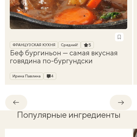
Рубрика
Рейтинг
5
ФРАНЦУЗСКАЯ КУХНЯ
Средний!
Беф бургиньон — самая вкусная
говядина по-бургундски
Автор
Комментарии
Ирина Павлина
4
Обратно
Впере
Популярные ингредиенты