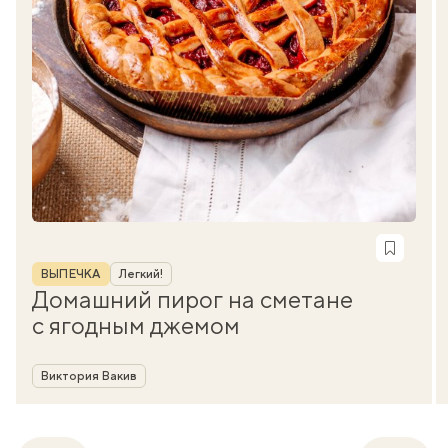
Рубрика
ВЫПЕЧКА
Легкий!
Домашний пирог на сметане
с ягодным джемом
Автор
Виктория Вакив