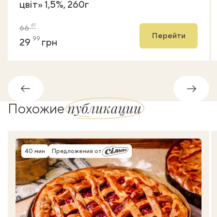
цвіт» 1,5%, 260г
49
66
Перейти
99
29
грн
Обратно
Впере
публикации
Похожие
40 мин
Предложения от
Время приготовления