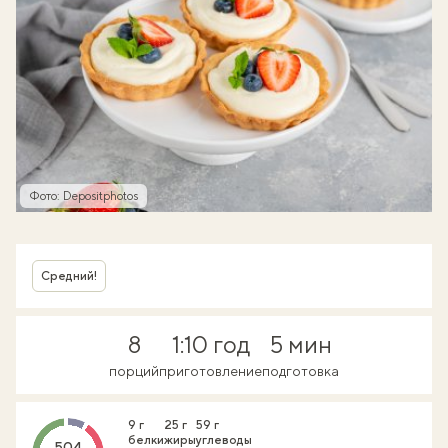
Фото: Depositphotos
Средний!
8
1:10 год
5 мин
порций
приготовление
подготовка
9 г
25 г
59 г
белки
жиры
углеводы
504