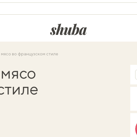
shuba.life
 мясо во французском стиле
 мясо
стиле