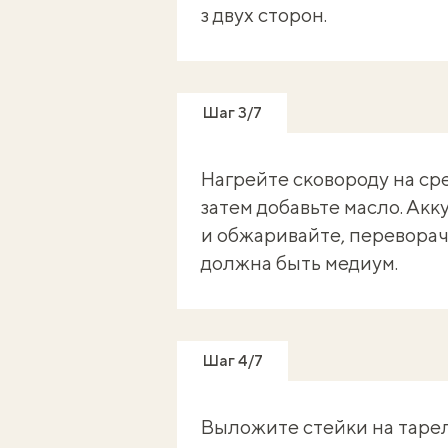
з двух сторон.
Шаг 3/7
Нагрейте сковороду на ср
затем добавьте масло. Ак
и обжаривайте, перевора
должна быть медиум.
Шаг 4/7
Выложите стейки на тарел