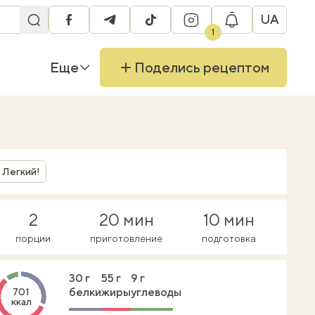
UA
facebook
telegram
tiktok
instagram
1
Еще
Поделись рецептом
Легкий!
2
20 мин
10 мин
порции
приготовление
подготовка
30 г
55 г
9 г
белки
жиры
углеводы
701
ккал