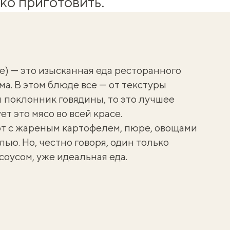
ко приготовить.
re) — это изысканная еда ресторанного
ма. В этом блюде все — от текстуры
вы поклонник говядины, то это лучшее
т это мясо во всей красе.
т с
жареным картофелем
, пюре, овощами
ью. Но, честно говоря, один только
оусом, уже идеальная еда.