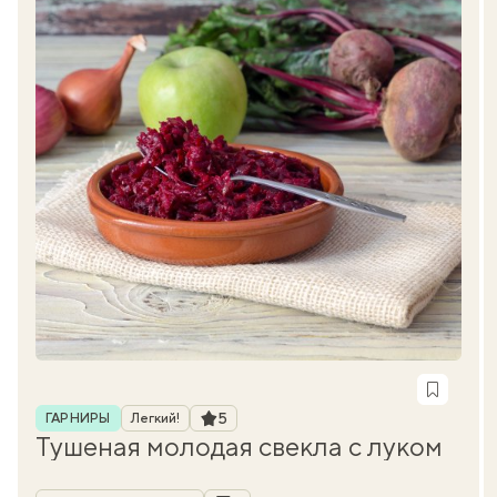
Рубрика
Рейтинг
5
ГАРНИРЫ
Легкий!
Тушеная молодая свекла с луком
Автор