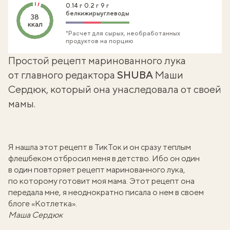
0.14 г
0.2 г
9 г
белки
жиры
углеводы
38
ккал
*Расчет для сырых, необработанных
продуктов на порцию
Простой рецепт маринованного лука
от главного редактора
SHUBA
Маши
Сердюк, который она унаследовала от своей
мамы.
Я нашла этот рецепт в ТикТок и он сразу теплым
флешбеком отбросил меня в детство. Ибо он один
в один повторяет рецепт маринованного лука,
по которому готовит моя мама. Этот рецепт она
передала мне, я неоднократно писала о нем
в своем
блоге «Котлетка»
.
Маша Сердюк