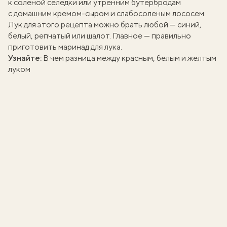
к
соленой селедки
или утренним бутербродам
с
домашним кремом-сыром
и
слабосоленым лососем
.
Лук для этого рецепта можно брать любой — синий,
белый, репчатый или шалот. Главное — правильно
приготовить маринад для лука.
Узнайте:
В чем разница между красным, белым и желтым
луком