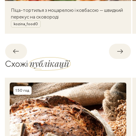
Піца-тортилья з моцарелою і ковбасою — швидкий
перекус на сковороді
Автор
kozina_food0
Назад
Впере
публікації
Схожі
1:50 год
Час приготування