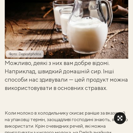
Фото: Depositphotos
Можливо, деякі з них вам добре відомі.
Наприклад, швидкий домашній сир. Інші
способи нас здивували — цей продукт можна
використовувати в основних стравах.
Коли молоко в холодильнику скисає раніше за вказаний
на упаковці термін, заощадливі господині знають, як його
використати. Крім очевидних речей, які можна
приготувати з кислого молока, на
Delish
знайшли