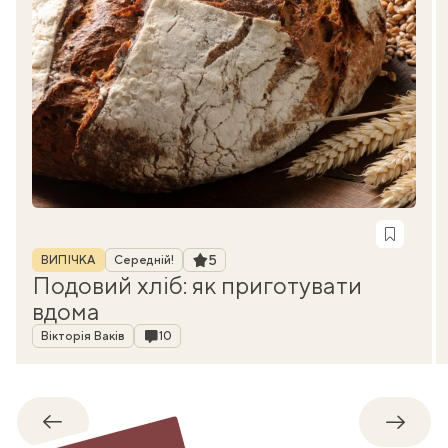
Рубрика
Рейтинг
5
ВИПІЧКА
Середній!
Подовий хліб: як приготувати
вдома
Автор
Коментарі
Вікторія Ваків
10
Назад
Впере