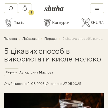
1
Пікнік
Конкурси
SHUBA C
Головна
Лайфхаки
Поради
5 цікавих способів використати кисле молоко
5 цікавих способів
використати кисле молоко
Рубрика
Автор
Ірина Маслова
Поради
Опубліковано:
21.08.2023
|
Оновлено:
27.05.2025