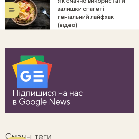
Як смачно використати
залишки спагеті —
геніальний лайфхак
(відео)
ати
Підпишися на нас
k
в Google News
m
Смачні теги