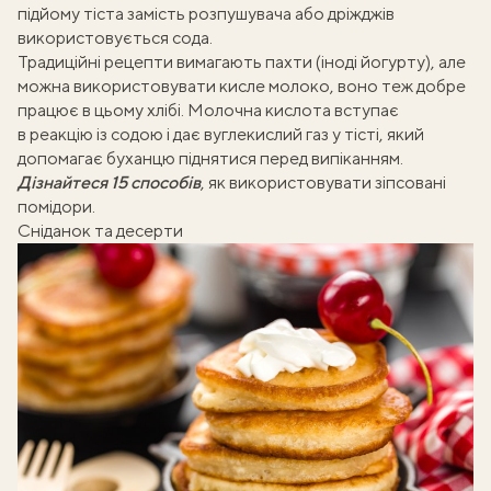
підйому тіста замість розпушувача або дріжджів
використовується сода.
Традиційні рецепти вимагають пахти (іноді йогурту), але
можна використовувати кисле молоко, воно теж добре
працює в цьому хлібі. Молочна кислота вступає
в реакцію із содою і дає вуглекислий газ у тісті, який
допомагає буханцю піднятися перед випіканням.
Дізнайтеся 15 способів
, як використовувати
зіпсовані
помідори
.
Сніданок та десерти