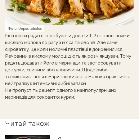
Фото: Depositphotos
Експерти радять спробувати додати 1-2 столові ложки
кислого молока до
рагу з мʼяса та овочів
. Але саме
сироватку, це коли молочні пластівці відокремилися.
Речовини в кислому молоці діють як розмʼякшувач. Тому
радять додавати його в маринади та застосовувати
до курки, свинини або яловичини. Щодо риби,
то використання в маринаді кислого молока практично
нейтралізує інтенсивні рибні запахи.
Не пропустіть рецепт
одного з найпопулярніших
маринадів для соковитої курки.
Читай також