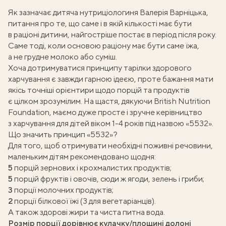
Як зазначає дитяча нутриціологиня
Валерія Варніцька
,
питання про те, що саме і в якій кількості має бути
в раціоні дитини, найгостріше постає в період після року.
Саме тоді, коли основою раціону має бути саме їжа,
а не грудне молоко або суміш.
Хоча дотримуватися принципу
тарілки здорового
харчування
є завжди гарною ідеєю, проте бажання мати
якісь точніші орієнтири щодо порцій та продуктів
є цілком зрозумілим. На щастя, дякуючи
British Nutrition
Foundation
, маємо дуже просте і зручне керівництво
з харчування для дітей віком 1-4 років під назвою «5532».
Що значить принцип «5532»?
Для того, щоб отримувати необхідні поживні речовини,
маленьким дітям рекомендовано щодня:
5
порцій зернових і крохмалистих продуктів;
5
порцій фруктів і овочів, сюди ж ягоди, зелень і гриби;
3
порції молочних продуктів;
2
порції білкової їжі (3 для вегетаріанців).
А також здорові жири та чиста питна вода.
Розмір порції дорівнює кулачку/площині долоні