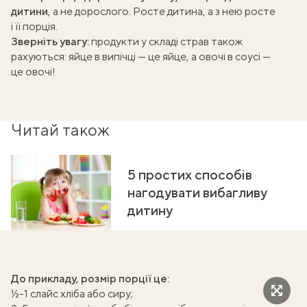
дитини
, а не дорослого. Росте дитина, а з нею росте
і її порція.
Зверніть увагу:
продукти у складі страв також
рахуються: яйце в випічці — це яйце, а овочі в соусі —
це овочі!
Читай також
5 простих способів
нагодувати вибагливу
дитину
До прикладу, розмір порції це:
½-1 слайс хліба або сиру;