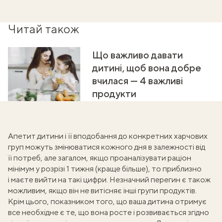
Читай також
Що важливо давати
дитині, щоб вона добре
вчилася — 4 важливі
продукти
Апетит дитини і її вподобання до конкретних харчових
груп можуть змінюватися кожного дня в залежності від
її потреб, але загалом, якщо проаналізувати раціон
мінімум у розрізі 1 тижня (краще більше), то приблизно
і маєте вийти на такі цифри. Незначний перегин є також
можливим, якщо він не витісняє інші групи продуктів.
Крім цього, показником того, що ваша дитина отримує
все необхідне є те, що вона росте і розвивається згідно