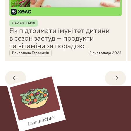
Рубрика
ЛАЙФСТАЙЛ
Як підтримати імунітет дитини
в сезон застуд — продукти
та вітаміни за порадою
Автор
нутриціолога
Роксолана Гарасимів
13 листопада 2023
Назад
Впере
Смачніссімо!