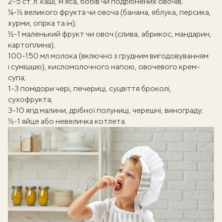
2-5 ст. л. каші, мʼяса, бобів чи подрібнених овочів;
¼-½ великого фрукта чи овоча (банана, яблука, персика,
хурми, огірка та ін);
½-1 маленький фрукт чи овоч (слива, абрикос, мандарин,
картоплина);
100-150 мл молока (включно з грудним вигодовуванням
і сумішшю), кисломолочного напою, овочевого крем-
супа;
1-3 помідори чері, печериці, суцвіття броколі,
сухофрукта;
3-10 ягід малини, дрібної полуниці, черешні, винограду;
½-1 яйце або невеличка котлета.