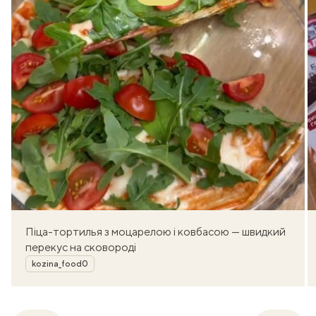
Піца-тортилья з моцарелою і ковбасою — швидкий
перекус на сковороді
Автор
kozina_food0