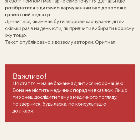
зі своїм темпом і має гарне самопочуття. Детальніше
розібратися з дитячим харчуванням вам допоможе
грамотний педіатр
.
Дізнайтеся, яким має бути
здорове харчування дітей
:
скільки разів на день їсти, як привчити вибирати корисну
їжу тощо.
Текст опубліковано з дозволу авторки.
Оригінал
.
Важливо!
Ця стаття — наше бажання ділитися інформацією.
Вона не містить медичних порад чи вказівок. Якщо
ти хочеш дослідити тему з медичного погляду,
то звернися, будь ласка, по консультацію
до лікаря.