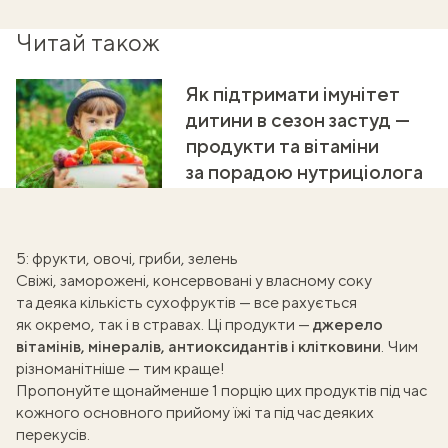
Читай також
Як підтримати імунітет
дитини в сезон застуд —
продукти та вітаміни
за порадою нутриціолога
5: фрукти, овочі, гриби, зелень
Свіжі, заморожені, консервовані у власному соку
та деяка кількість сухофруктів — все рахується
як окремо, так і в стравах. Ці продукти —
джерело
вітамінів, мінералів, антиоксидантів і клітковини
. Чим
різноманітніше — тим краще!
Пропонуйте щонайменше 1 порцію цих продуктів під час
кожного основного прийому їжі та під час деяких
перекусів.