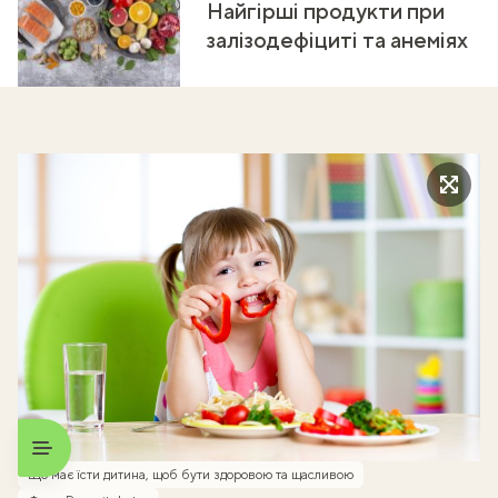
Найгірші продукти при
залізодефіциті та анеміях
Що має їсти дитина, щоб бути здоровою та щасливою