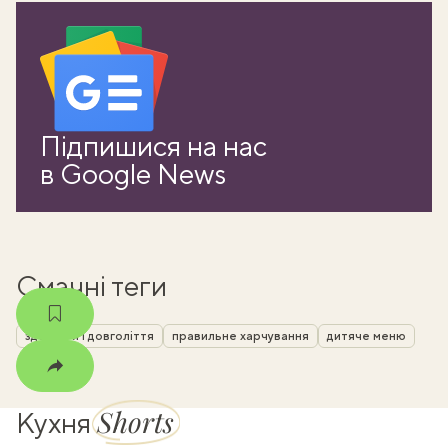
ати
Підпишися на нас
k
в Google News
m
Смачні теги
здоров'я і довголіття
правильне харчування
дитяче меню
Shorts
Кухня