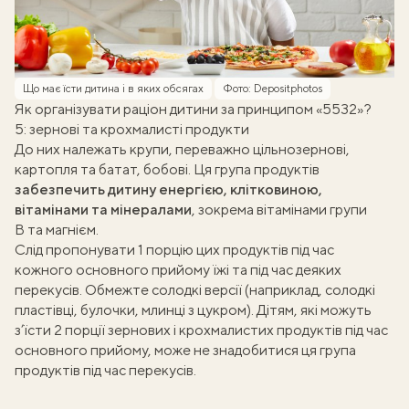
Що має їсти дитина і в яких обсягах
Фото: Depositphotos
Як організувати раціон дитини за принципом «5532»?
5: зернові та крохмалисті продукти
До них належать крупи, переважно цільнозернові,
картопля та батат, бобові. Ця група продуктів
забезпечить дитину енергією, клітковиною,
вітамінами та мінералами
, зокрема вітамінами групи
В та магнієм.
Слід пропонувати 1 порцію цих продуктів під час
кожного основного прийому їжі та під час деяких
перекусів. Обмежте солодкі версії (наприклад, солодкі
пластівці, булочки, млинці з цукром). Дітям, які можуть
з’їсти 2 порції зернових і крохмалистих продуктів під час
основного прийому, може не знадобитися ця група
продуктів під час перекусів.