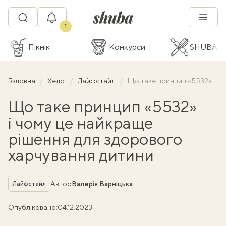
1
Пікнік
Конкурси
SHUBA C
Головна
Хелсі
Лайфстайл
Що таке принцип «5532» і чому це найкраще рішення для здорового харчування дитини
Що таке принцип «5532»
і чому це найкраще
рішення для здорового
харчування дитини
Рубрика
Автор
Валерія Варніцька
Лайфстайл
Опубліковано:
04.12.2023