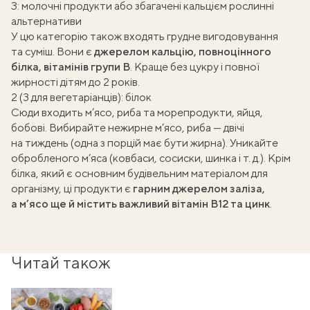
З: молочні продукти або збагачені кальцієм рослинні
альтернативи
У цю категорію також входять грудне вигодовування
та суміш. Вони є
джерелом кальцію, повноцінного
білка, вітамінів групи В
. Краще без цукру і повної
жирності дітям до 2 років.
2 (3 для вегетаріанців): білок
Сюди входить м’ясо, риба та морепродукти, яйця,
бобові. Вибирайте нежирне м’ясо, риба — двічі
на тиждень (одна з порцій має бути жирна). Уникайте
обробленого м’яса (ковбаси, сосиски, шинка і т. д.). Крім
білка, який є основним будівельним матеріалом для
організму, ці продукти є
гарним джерелом заліза,
а м’ясо ще й містить важливий вітамін В12 та цинк
.
Читай також