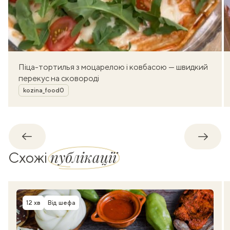
Піца-тортилья з моцарелою і ковбасою — швидкий
перекус на сковороді
Автор
kozina_food0
Назад
Впере
публікації
Схожі
12 хв
Від шефа
Час приготування