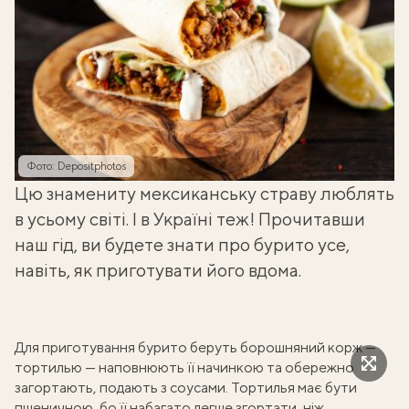
Фото: Depositphotos
Цю знамениту мексиканську страву люблять
в усьому світі. І в Україні теж! Прочитавши
наш гід, ви будете знати про бурито усе,
навіть, як приготувати його вдома.
Для приготування бурито беруть борошняний корж —
тортилью — наповнюють її начинкою та обережно
загортають, подають з соусами. Тортилья має бути
пшеничною, бо її набагато легше згортати, ніж