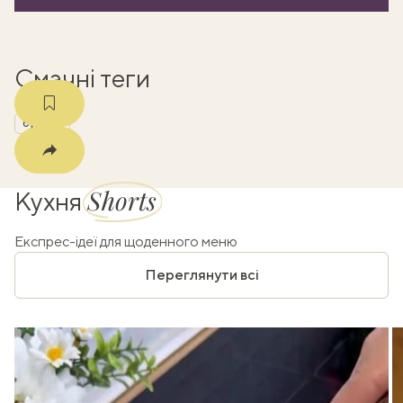
m
Смачні теги
бурито
Shorts
Кухня
Експрес-ідеї для щоденного меню
Переглянути всі