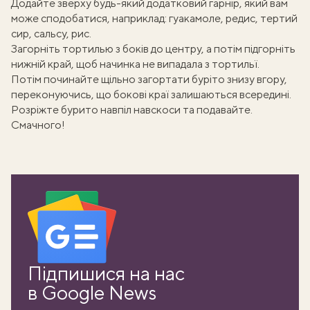
Додайте зверху будь-який додатковий гарнір, який вам
може сподобатися, наприклад: гуакамоле, редис, тертий
сир, сальсу, рис.
Загорніть тортилью з боків до центру, а потім підгорніть
нижній край, щоб начинка не випадала з тортильї.
Потім починайте щільно загортати буріто знизу вгору,
переконуючись, що бокові краї залишаються всередині.
Розріжте бурито навпіл навскоси та подавайте.
Смачного!
ати
Підпишися на нас
k
в Google News