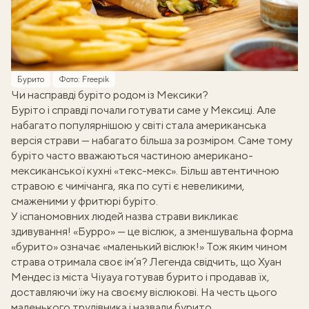
Бурито
Фото: Freepik
Чи насправді буріто родом із Мексики?
Буріто і справді почали готувати саме у
Мексиці
. Але
набагато популярнішою у світі стала американська
версія страви — набагато більша за розміром. Саме тому
буріто часто вважаються частиною американо-
мексиканської кухні «текс-мекс». Більш автентичною
стравою є чимічанга, яка по суті є невеликими,
смаженими у фритюрі буріто.
У іспаномовних людей назва страви викликає
здивування! «Бурро» — це віслюк, а зменшувальна форма
«бурито» означає «маленький віслюк!» Тож яким чином
страва отримала своє ім’я? Легенда свідчить, що Хуан
Мендес із міста Чіуауа готував бурито і продавав їх,
доставляючи їжу на своєму віслюкові. На честь цього
маленького трудівника і назвали бурито.