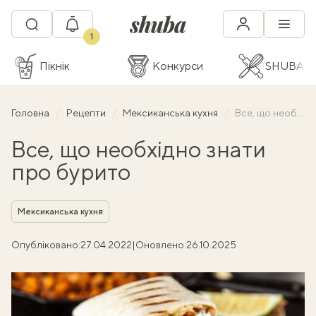
1
Пікнік
Конкурси
SHUBA C
Головна
Рецепти
Мексиканська кухня
Все, що необхідно знати про бурито
Все, що необхідно знати
про бурито
Рубрика
Мексиканська кухня
Опубліковано:
27.04.2022
|
Оновлено:
26.10.2025