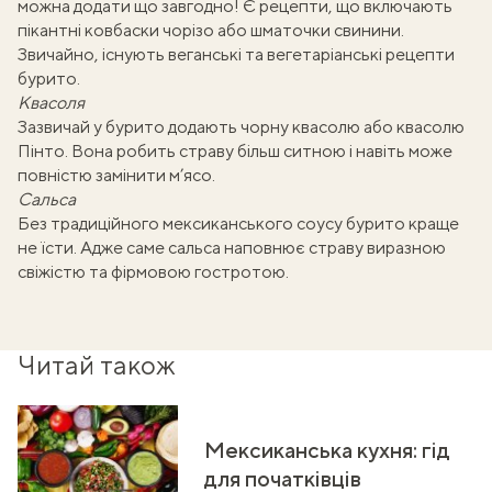
можна додати що завгодно! Є рецепти, що включають
пікантні ковбаски чорізо або шматочки свинини.
Звичайно, існують веганські та вегетаріанські рецепти
бурито.
Квасоля
Зазвичай у бурито додають чорну квасолю або квасолю
Пінто. Вона робить страву більш ситною і навіть може
повністю замінити м’ясо.
Сальса
Без традиційного мексиканського соусу бурито краще
не їсти. Адже саме сальса наповнює страву виразною
свіжістю та фірмовою гостротою.
Читай також
Мексиканська кухня: гід
для початківців