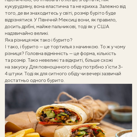
кукурудзяну, вона еластична та не крихка. Залежно від
того, де ви знаходитесь у світі, розмір буріто буде
відрізнятися. У Північній Мексиці вони, як правило,
досить дрібні, майже пальчикові, тоді як у США
надзвичайно великі.
Яка різниця між тако і бурито?
І
тако
, і бурито — це тортилья з начинкою. То ж у чому
різниця? Головна відмінність — це форма, кількість
та розмір. Тако невеликі та відкриті, більше схожі
на закуску. Для повноцінного обіду потрібно з’їсти 3-
4 штуки. Тоді як для ситного обіду чи вечері зазвичай
достатньо одного бурито.