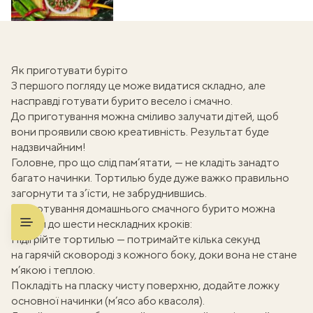
Як приготувати буріто
З першого погляду це може видатися складно, але
насправді готувати бурито весело і смачно.
До приготування можна сміливо залучати дітей, щоб
вони проявили свою креативність. Результат буде
надзвичайним!
Головне, про що слід пам’ятати, — не кладіть занадто
багато начинки. Тортилью буде дуже важко правильно
загорнути та з’їсти, не забруднившись.
Приготування домашнього смачного бурито можна
звести до шести нескладних кроків:
Підігрійте тортилью — потримайте кілька секунд
на гарячій сковороді з кожного боку, доки вона не стане
м’якою і теплою.
Покладіть на пласку чисту поверхню, додайте ложку
основної начинки (м’ясо або квасоля).