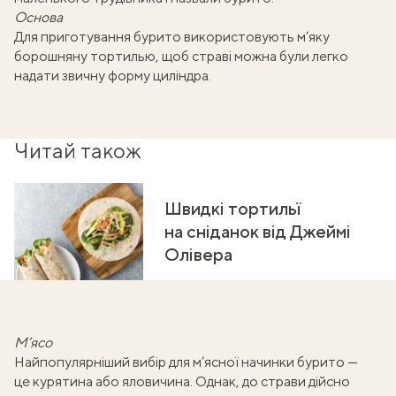
Основа
Для приготування бурито використовують м’яку
борошняну тортилью, щоб страві можна були легко
надати звичну форму циліндра.
Читай також
Швидкі тортильї
на сніданок від Джеймі
Олівера
М’ясо
Найпопулярніший вибір для м’ясної начинки бурито —
це курятина або яловичина. Однак, до страви дійсно