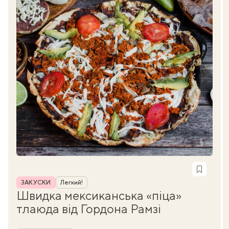
Рубрика
ЗАКУСКИ
Легкий!
Швидка мексиканська «піца»
тлаюда від Гордона Рамзі