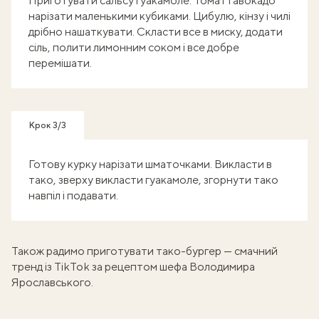
Приготувати сальсу гуакамоле. Томат і авокадо
нарізати маленькими кубиками. Цибулю, кінзу і чилі
дрібно нашаткувати. Скласти все в миску, додати
сіль, полити лимонним соком і все добре
перемішати.
Крок 3/3
Готову курку нарізати шматочками. Викласти в
тако, зверху викласти гуакамоле, згорнути тако
навпіл і подавати.
Також радимо приготувати
тако-бургер — смачний
тренд із TikTok
за рецептом шефа
Володимира
Ярославського
.