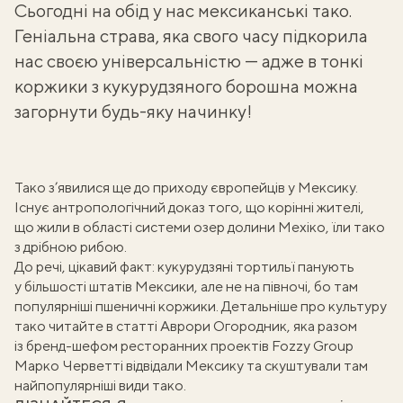
Сьогодні на обід у нас мексиканські тако.
Геніальна страва, яка свого часу підкорила
нас своєю універсальністю — адже в
тонкі
коржики з кукурудзяного борошна
можна
загорнути будь-яку начинку!
Тако з’явилися ще до приходу європейців у Мексику.
Існує антропологічний доказ того, що корінні жителі,
що жили в області системи озер долини Мехіко, їли тако
з дрібною рибою.
До речі, цікавий факт: кукурудзяні тортильї панують
у більшості штатів Мексики, але не на півночі, бо там
популярніші пшеничні коржики. Детальніше про культуру
тако читайте в статті
Аврори Огородник
, яка разом
із бренд-шефом ресторанних проектів Fozzy Group
Марко Черветті
відвідали Мексику та скуштували там
найпопулярніші види тако
.