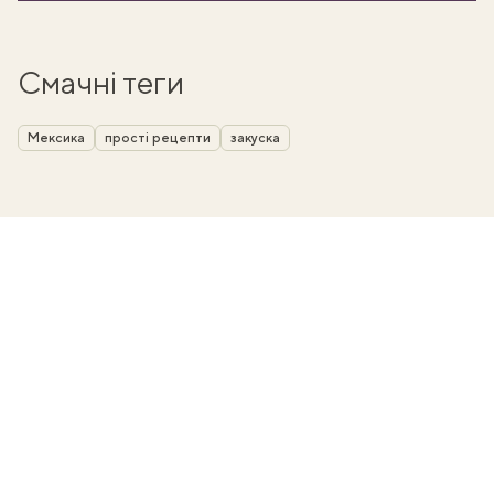
Смачні теги
Мексика
прості рецепти
закуска
ати
k