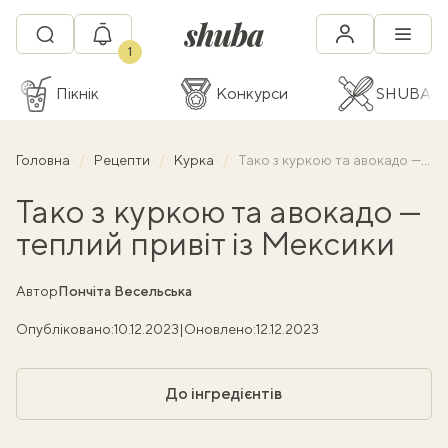
1
Пікнік
Конкурси
SHUBA C
Головна
Рецепти
Курка
Тако з куркою та авокадо — теплий привіт із Мексики
Тако з куркою та авокадо —
теплий привіт із Мексики
Автор
Пончіта Весельська
Опубліковано:
10.12.2023
|
Оновлено:
12.12.2023
До інгредієнтів