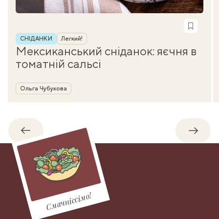
Рубрика
СНІДАНКИ
Легкий!
Мексиканський сніданок: яєчня в
томатній сальсі
Автор
Ольга Чубукова
Назад
Впере
Смачніссімо!