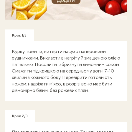
Готуй, знімай кроки - отримуй балобонуси!
Крок 1/3
Курку помити, витерти насухо паперовими
рушничками. Викласти в нагріту й змащеною олією
пательню. Посолити і збризнути лимонним соком.
Смажити під кришкою на середньому вогні 7-10
хвилин з кожного боку. Перевірити готовність
ножем: надрізати м’ясо, в розрізі воно має бути
рівномірно білим, без рожевих плям.
Крок 2/3