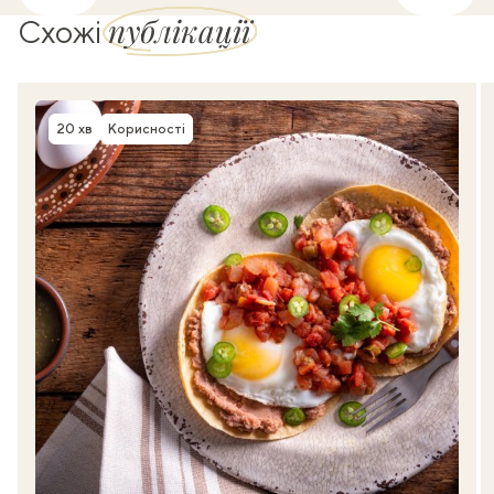
публікації
Схожі
20 хв
Корисності
Час приготування