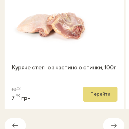
Куряче стегно з частиною спинки, 100г
90
10
Перейти
99
7
грн
Назад
Впере