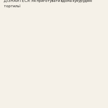
ДІЗНАЙТЕСЯ:
Як приготувати вдома кукурудяні
тортильї