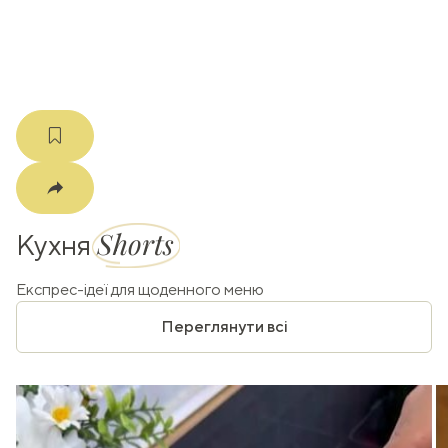
m
Shorts
Кухня
Експрес-ідеї для щоденного меню
Переглянути всі