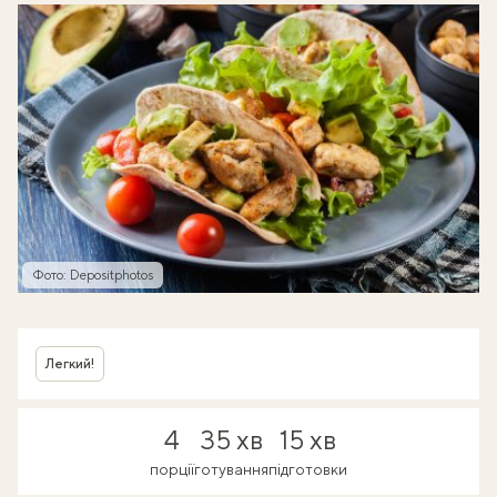
Фото: Depositphotos
Легкий!
4
35 хв
15 хв
порції
готування
підготовки