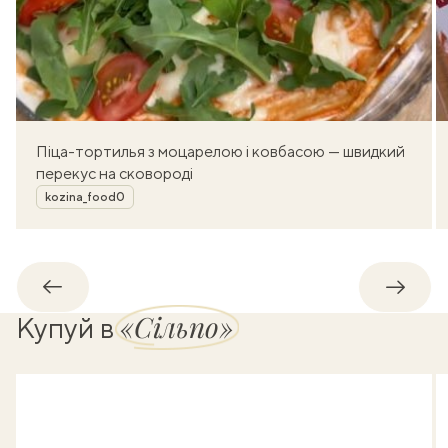
Піца-тортилья з моцарелою і ковбасою — швидкий
перекус на сковороді
Автор
kozina_food0
Назад
Впере
«Сільпо»
Купуй в