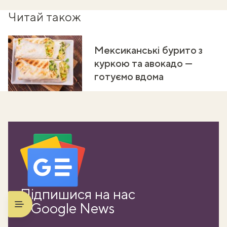
Читай також
Мексиканські бурито з
куркою та авокадо —
готуємо вдома
Підпишися на нас
в Google News