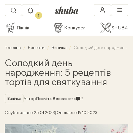
1
Пікнік
Конкурси
SHUBA C
Головна
Рецепти
Випічка
Солодкий день народження: 5 рецептів тортів для святкування
Солодкий день
народження: 5 рецептів
тортів для святкування
Рубрика
Коментарі
Автор
Пончіта Весельська
2
Випічка
Опубліковано:
25.01.2023
|
Оновлено:
19.10.2023