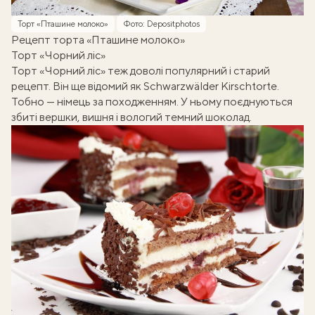
Торт «Пташине молоко»
Фото: Depositphotos
Рецепт торта «Пташине молоко»
Торт «Чорний ліс»
Торт «Чорний ліс» теж доволі популярний і старий
рецепт. Він ще відомий як Schwarzwälder Kirschtorte.
Тобно — німець за походженням. У ньому поєднуються
збиті вершки, вишня і вологий темний шоколад.