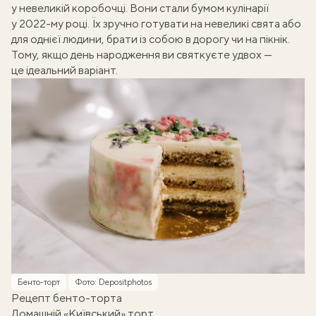
у невеликій коробочці. Вони стали бумом кулінарії
у 2022-му році. Їх зручно готувати на невеликі свята або
для однієї людини, брати із собою в дорогу чи на пікнік.
Тому, якщо день народження ви святкуєте удвох —
це ідеальний варіант.
Бенто-торт
Фото: Depositphotos
Рецепт бенто-торта
Домашній «Київський» торт