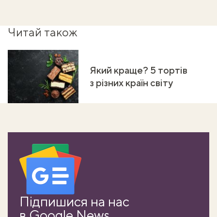
Читай також
Який краще? 5 тортів
з різних країн світу
ати
Підпишися на нас
k
в Google News