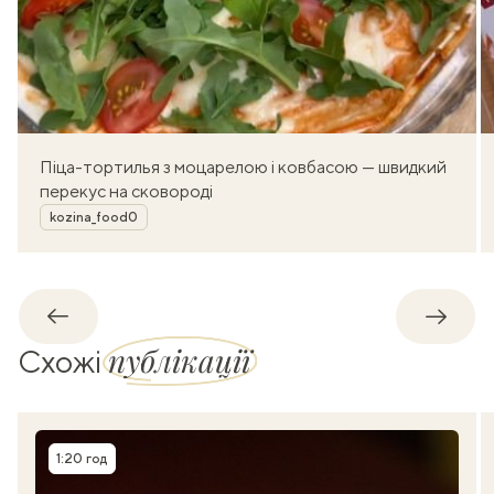
Піца-тортилья з моцарелою і ковбасою — швидкий
перекус на сковороді
Автор
kozina_food0
Назад
Впере
публікації
Схожі
1:20 год
Час приготування