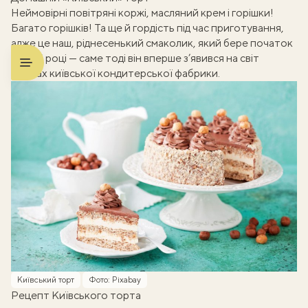
Неймовірні повітряні коржі, масляний крем і горішки!
Багато горішків! Та ще й гордість під час приготування,
адже це наш, ріднесенький смаколик, який бере початок
у 1965 році — саме тоді він вперше з’явився на світ
у цехах київської кондитерської фабрики.
Київський торт
Фото: Pixabay
Рецепт Київського торта