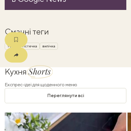
m
Смачні теги
торти й тістечка
випічка
Shorts
Кухня
Експрес-ідеї для щоденного меню
Переглянути всі