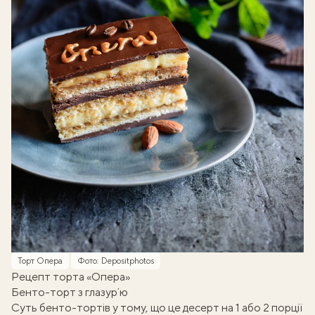
Торт Опера
Фото: Depositphotos
Рецепт торта «Опера»
Бенто-торт з глазурʼю
Суть бенто-тортів у тому, що це десерт на 1 або 2 порції