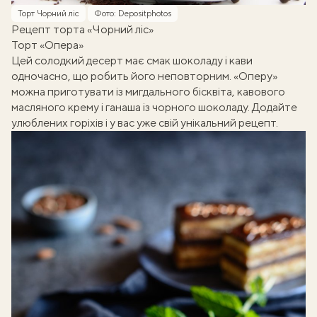
Торт Чорний ліс
Фото: Depositphotos
Рецепт торта «Чорний ліс»
Торт «Опера»
Цей солодкий десерт має смак шоколаду і кави
одночасно, що робить його неповторним. «Оперу»
можна приготувати із мигдального бісквіта, кавового
масляного крему і ганаша із чорного шоколаду. Додайте
улюблених горіхів і у вас уже свій унікальний рецепт.