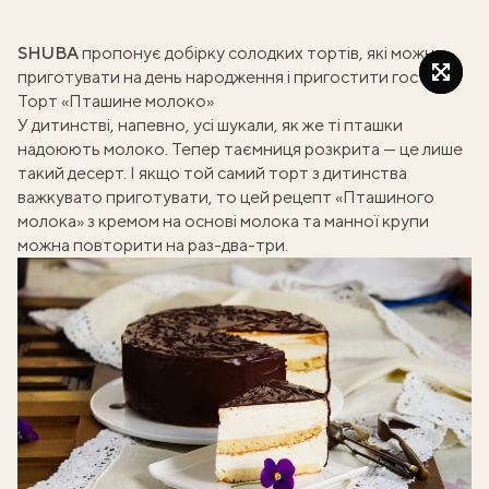
SHUBA
пропонує добірку солодких тортів, які можна
приготувати на день народження і пригостити гостей.
Торт «Пташине молоко»
У дитинстві, напевно, усі шукали, як же ті пташки
надоюють молоко. Тепер таємниця розкрита — це лише
такий десерт. І якщо той самий торт з дитинства
важкувато приготувати, то цей рецепт «Пташиного
молока» з кремом на основі молока та манної крупи
можна повторити на раз-два-три.