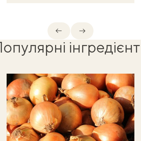
Назад
Вперед
опулярні інгредієн