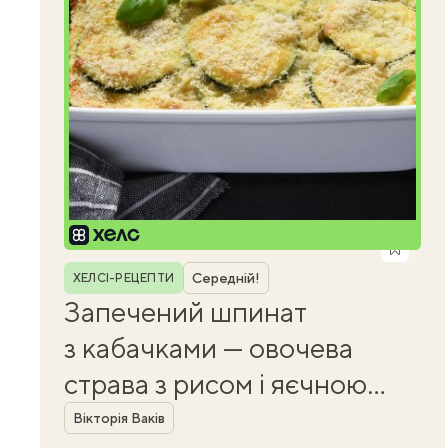
Рубрика
Середній!
ХЕЛСІ-РЕЦЕПТИ
Запечений шпинат
з кабачками — овочева
страва з рисом і яєчною
Автор
заливкою
Вікторія Ваків