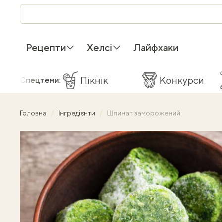
Рецепти
Хелсі
Лайфхаки
Пікнік
Конкурси
Спецтеми:
Головна
Інгредієнти
Шпинат заморожений