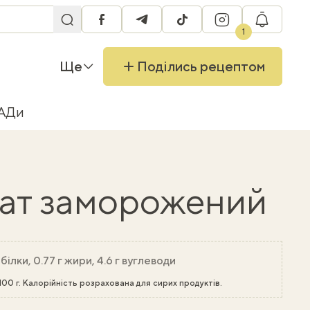
facebook
telegram
tiktok
instagram
RU
1
Ще
Поділись рецептом
БАДи
ат заморожений
 білки, 0.77 г жири, 4.6 г вуглеводи
100 г. Калорійність розрахована для сирих продуктів.