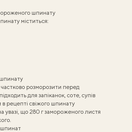
амороженого шпинату
пинату міститься:
 шпинату
частково розморозити перед
ідходить для запіканок, соте, супів
ни в рецепті свіжого шпинату
а увазі, що 280 г замороженого листя
ого.
 шпинат