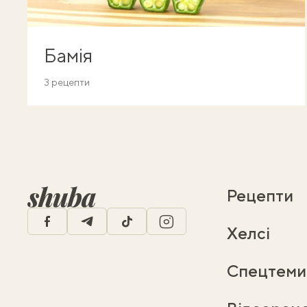
Бамія
3 рецепти
Рецепти
facebook
telegram
tiktok
instagram
Хелсі
Спецтеми