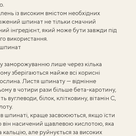
ю.
лень із високим вмістом необхідних
ожений шпинат не тільки смачний
ний інгредієнт, який може бути завжди під
го використання.
 шпинат
у заморожуванню лише через кілька
ньому зберігаються майже всі корисні
рослина. Листя шпинату — відмінне
ьому в чотири рази більше бета-каротину,
ть вуглеводи, білок, клітковину, вітамін С,
лоту.
я в шпинаті, краще засвоюються, якщо їсти
о він насичений щавлевою кислотою, яка
а кальцію, але руйнується за високих