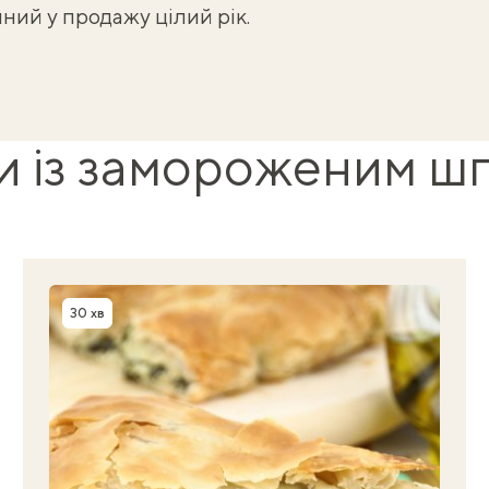
ий у продажу цілий рік.
и із замороженим ш
30 хв
Час приготування