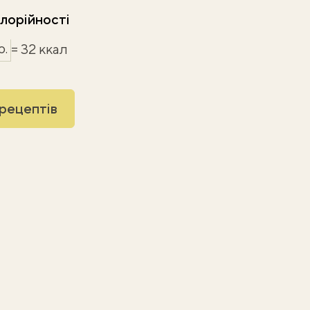
лорійності
р.
= 32 ккал
 рецептів