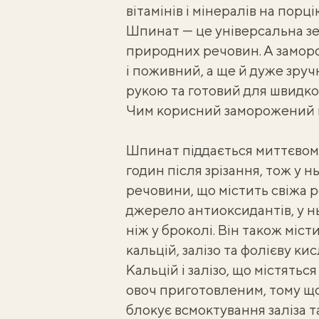
вітамінів і мінералів на порці
Шпинат — це універсальна зе
природних речовин. А замор
і поживний, а ще й дуже зруч
рукою та готовий для швидко
Чим корисний заморожений
Шпинат піддається миттєвом
годин після зрізання, тож у 
речовини, що містить свіжа 
джерело антиоксидантів, у н
ніж у броколі. Він також місти
кальцій, залізо та фолієву кис
Кальцій і залізо, що містятьс
овоч приготовленим, тому щ
блокує всмоктування заліза т