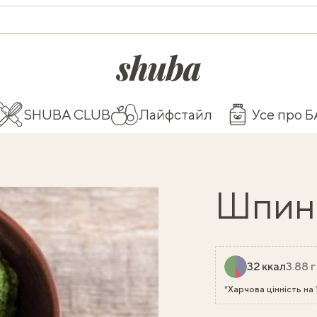
shuba.life
SHUBA CLUB
Лайфстайл
Усе про 
Шпин
32 ккал
3.88 г
*Харчова цінність на 