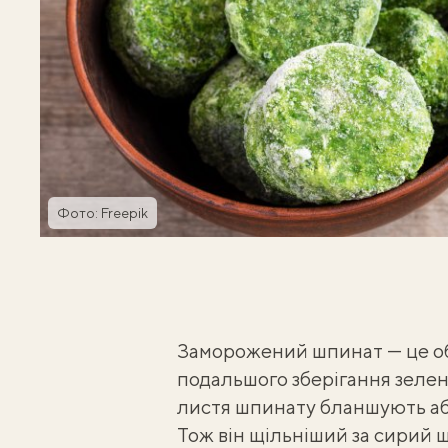
Фото: Freepik
Заморожений шпинат — це о
подальшого зберігання зеле
листя шпинату бланшують або 
Тож він щільніший за сирий ш