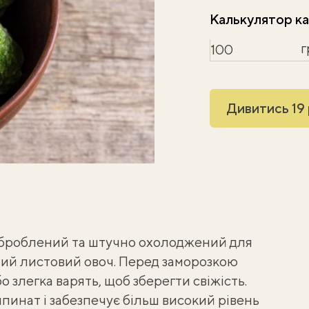
Калькулятор ка
г
Дивитись 19
броблений та штучно охолоджений для
ний листовий овоч. Перед заморозкою
злегка варять, щоб зберегти свіжість.
пинат і забезпечує більш високий рівень