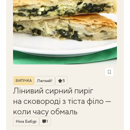
Рубрика
Рейтинг
Легкий!
5
ВИПІЧКА
Лінивий сирний пиріг
на сковороді з тіста філо —
коли часу обмаль
Автор
Коментарі
Ніна Бабур
1