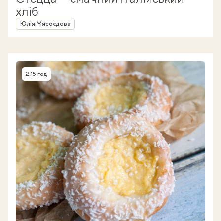
хліб
Автор
Юлія Мясоєдова
2:15 год
Час приготування