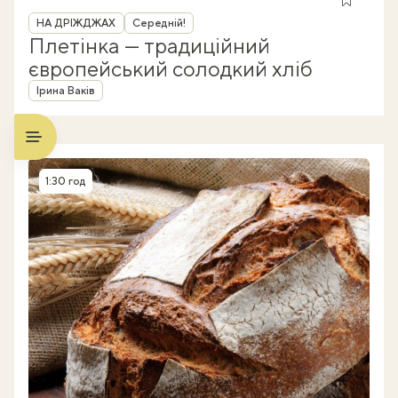
Рубрика
НА ДРІЖДЖАХ
Середній!
Плетінка — традиційний
європейський солодкий хліб
Автор
Ірина Ваків
1:30 год
Час приготування