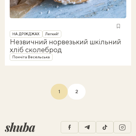
Рубрика
НА ДРІЖДЖАХ
Легкий!
Незвичний норвезький шкільний
хліб сколеброд
Автор
Пончіта Весельська
1
2
(current)
facebook
telegram
tiktok
insta