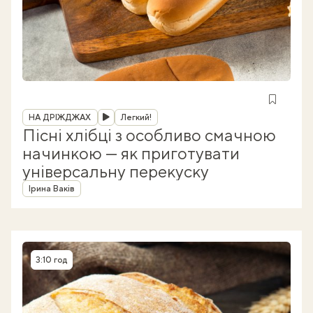
Рубрика
НА ДРІЖДЖАХ
Легкий!
Пісні хлібці з особливо смачною
начинкою — як приготувати
універсальну перекуску
Автор
Ірина Ваків
3:10 год
Час приготування