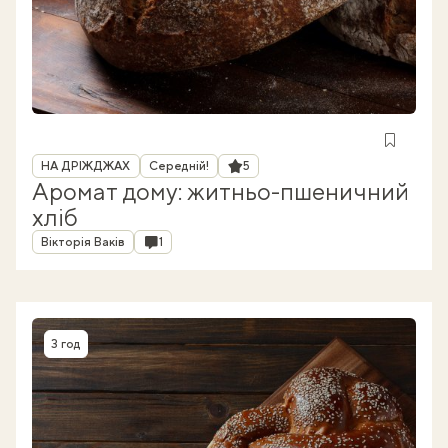
Рубрика
Рейтинг
НА ДРІЖДЖАХ
Середній!
5
Аромат дому: житньо-пшеничний
хліб
Автор
Коментарі
Вікторія Ваків
1
3 год
Час приготування