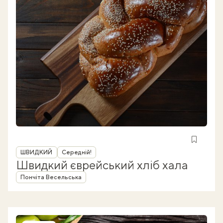
Рубрика
ШВИДКИЙ
Середній!
Швидкий єврейський хліб хала
Автор
Пончіта Весельська