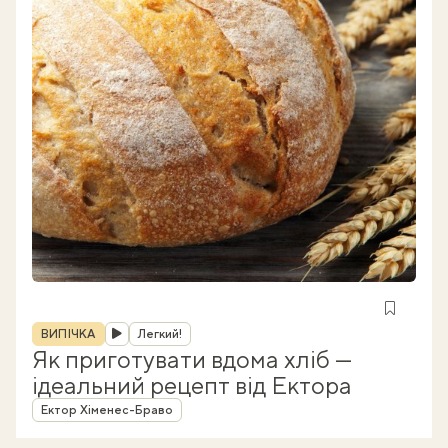
Рубрика
ВИПІЧКА
Легкий!
Як приготувати вдома хліб —
ідеальний рецепт від Ектора
Автор
Ектор Хіменес-Браво