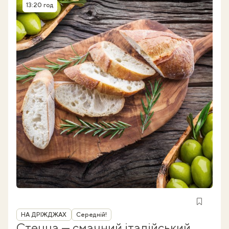
13:20 год
Час приготування
Рубрика
НА ДРІЖДЖАХ
Середній!
Стецца — смачний італійський