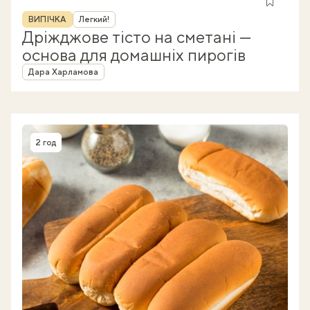
Рубрика
ВИПІЧКА
Легкий!
Дріжджове тісто на сметані —
основа для домашніх пирогів
Автор
Дара Харламова
2 год
Час приготування