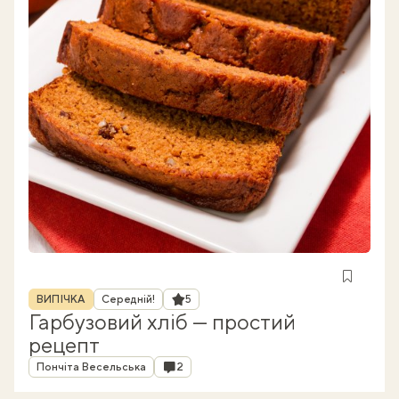
Рубрика
Рейтинг
ВИПІЧКА
Середній!
5
Гарбузовий хліб — простий
рецепт
Автор
Коментарі
Пончіта Весельська
2