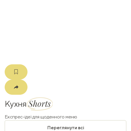
ати
k
m
Shorts
Кухня
Експрес-ідеї для щоденного меню
Переглянути всі