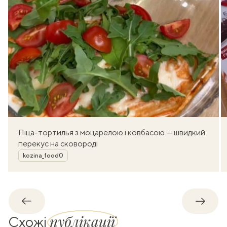
Піца-тортилья з моцарелою і ковбасою — швидкий
перекус на сковороді
Автор
kozina_food0
Назад
Впере
публікації
Схожі