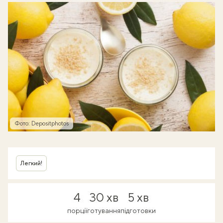
Фото: Depositphotos
Легкий!
4
30 хв
5 хв
порції
готування
підготовки