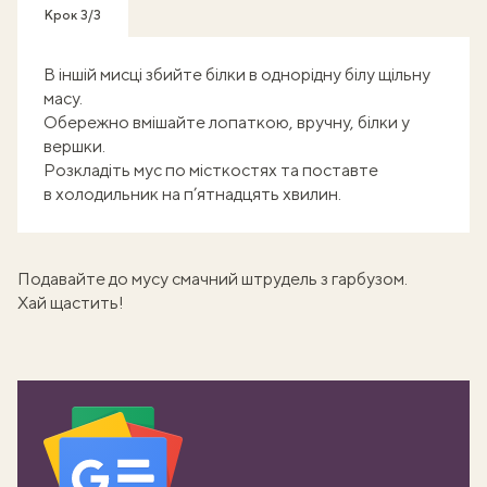
Крок 3/3
В іншій мисці збийте білки в однорідну білу щільну
масу.
Обережно вмішайте лопаткою, вручну, білки у
вершки.
Розкладіть мус по місткостях та поставте
в холодильник на п’ятнадцять хвилин.
Подавайте до мусу смачний
штрудель з гарбузом
.
Хай щастить!