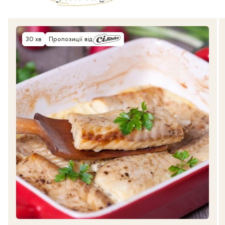
30 хв
Пропозиції від
Час приготування