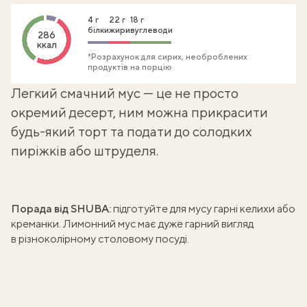
4 г
22 г
18 г
білки
жири
вуглеводи
286
ккал
*Розрахунок для сирих, необроблених
продуктів на порцію
Легкий смачний мус — це не просто
окремий десерт, ним можна прикрасити
будь-який торт та подати до солодких
пиріжків або штруделя.
Порада від SHUBA:
підготуйте для мусу гарні келихи або
креманки. Лимонний мус має дуже гарний вигляд
в різноколірному столовому посуді.