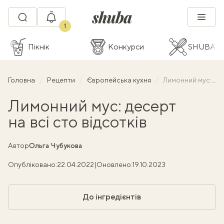
1
Пікнік
Конкурси
SHUBA C
Головна
Рецепти
Європейська кухня
Лимонний мус: десерт на всі сто відсотків
Лимонний мус: десерт
на всі сто відсотків
Автор
Ольга Чубукова
Опубліковано:
22.04.2022
|
Оновлено:
19.10.2023
До інгредієнтів