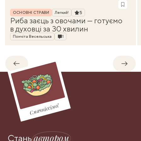
Рубрика
Рейтинг
5
ОСНОВНІ СТРАВИ
Легкий!
Риба заєць з овочами — готуємо
в духовці за 30 хвилин
Автор
Коментарі
Пончіта Весельська
1
Назад
Впере
Смачніссімо!
автором
Стань