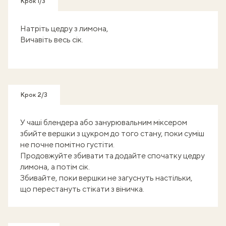
Крок 1/3
Натріть цедру з лимона,
Вичавіть весь сік.
Крок 2/3
У чаші блендера або занурювальним міксером
збийте вершки з цукром до того стану, поки суміш
не почне помітно густіти.
Продовжуйте збивати та додайте спочатку цедру
лимона, а потім сік.
Збивайте, поки вершки не загуснуть настільки,
що перестануть стікати з віничка.