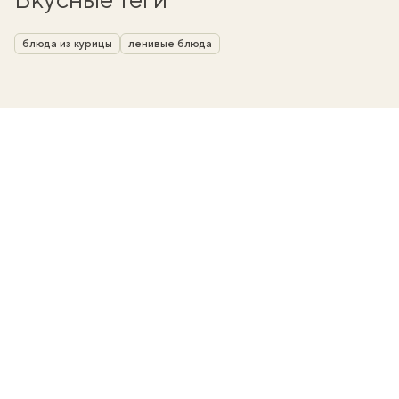
блюда из курицы
ленивые блюда
вать
k
мма