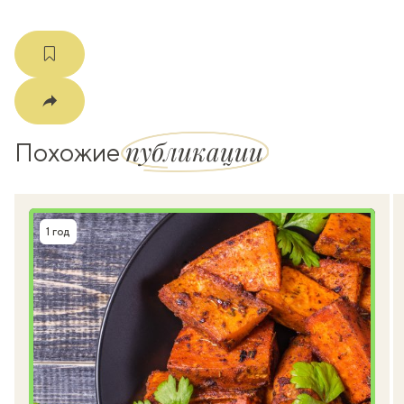
публикации
Похожие
1 год
Время приготовления