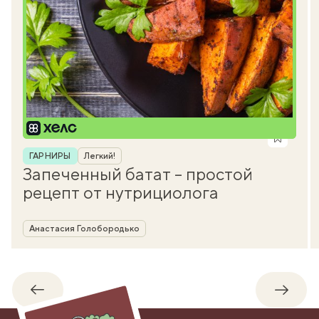
Рубрика
ГАРНИРЫ
Легкий!
Запеченный батат – простой
рецепт от нутрициолога
Автор
Анастасия Голобородько
Обратно
Впере