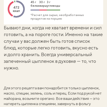
45 г
30 г
3 г
белки
жиры
углеводы
472
ккал
*Расчет для сырых, необработанных
продуктов на порцию
Бывают дни, когда не хватает времени и сил
готовить, а на пороге гости. Именно на такие
случаи у вас должен быть готов список
блюд, которые легко готовить, вкусно есть
и долго хранить. Всегда универсальный
запеченный цыпленок в духовке — то, что
нужно.
Для этого рецепта вам понадобится только цыпленок,
масло, специи, зелень, соль и перец. Если под рукой нет
майорана, возьмите
орегано
. Все ваши действия — это
натереть цыпленка специями, завернуть в фольгу