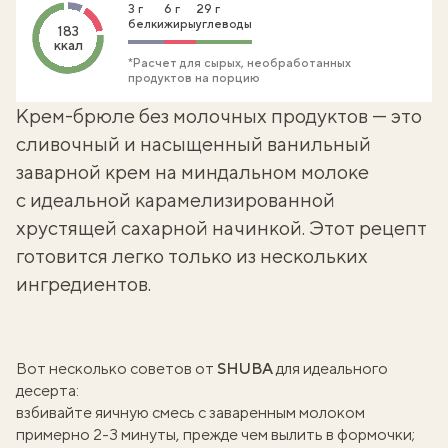
3 г
6 г
29 г
белки
жиры
углеводы
183
ккал
*Расчет для сырых, необработанных
продуктов на порцию
Крем-брюле без молочных продуктов — это
сливочный и насыщенный ванильный
заварной крем на миндальном молоке
с идеальной карамелизированной
хрустящей сахарной начинкой. Этот рецепт
готовится легко только из нескольких
ингредиентов.
Вот несколько советов от
SHUBA
для идеального
десерта:
взбивайте яичную смесь с заваренным молоком
примерно 2-3 минуты, прежде чем вылить в формочки;