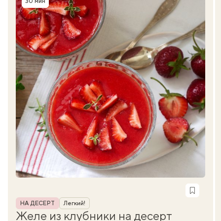
30 мин
Время приготовления
Рубрика
НА ДЕСЕРТ
Легкий!
Желе из клубники на десерт