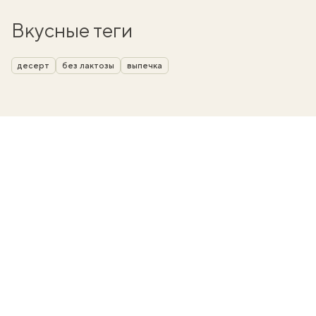
Вкусные теги
десерт
без лактозы
выпечка
вать
k
мма