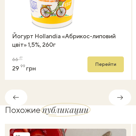
Йогурт Hollandia «Абрикос-липовий
цвіт» 1,5%, 260г
49
66
Перейти
99
29
грн
Обратно
Впере
публикации
Похожие