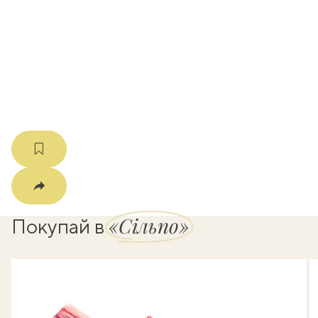
k
мма
«Сільпо»
Покупай в