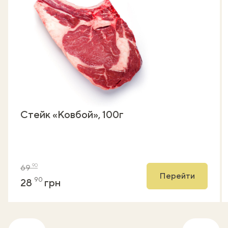
Стейк «Ковбой», 100г
90
69
Перейти
90
28
грн