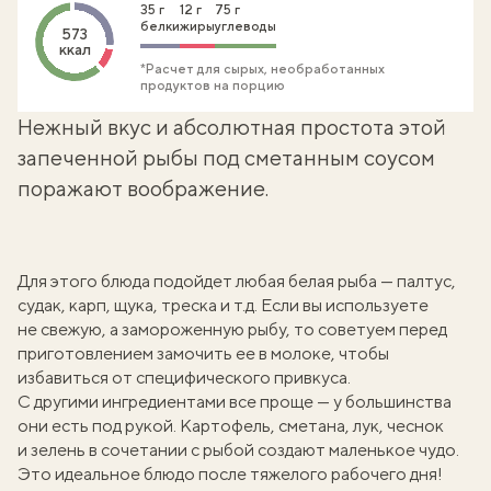
35 г
12 г
75 г
белки
жиры
углеводы
573
ккал
*Расчет для сырых, необработанных
продуктов на порцию
Нежный вкус и абсолютная простота этой
запеченной рыбы под сметанным соусом
поражают воображение.
Для этого блюда подойдет любая белая рыба — палтус,
судак, карп, щука, треска и т.д. Если вы используете
не свежую, а замороженную рыбу, то советуем перед
приготовлением замочить ее в молоке, чтобы
избавиться от специфического привкуса.
С другими ингредиентами все проще — у большинства
они есть под рукой. Картофель, сметана, лук, чеснок
и зелень в сочетании с рыбой создают маленькое чудо.
Это идеальное блюдо после тяжелого рабочего дня!