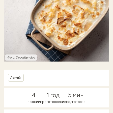
Фото: Depositphotos
Легкий!
4
1 год
5 мин
порции
приготовление
подготовка