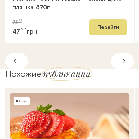
пляшка, 870г
99
75
Перейти
99
47
грн
Обратно
Впере
публикации
Похожие
10 мин
Время приготовления