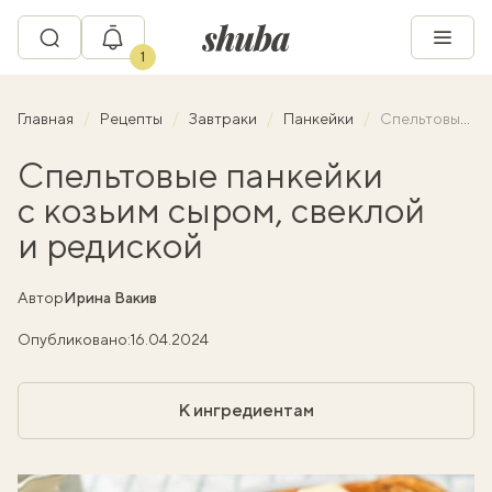
1
Главная
Рецепты
Завтраки
Панкейки
Спельтовые панкейки с козьим сыром, свеклой и редиской
Спельтовые панкейки
с козьим сыром, свеклой
и редиской
Автор
Ирина Вакив
Опубликовано:
16.04.2024
К ингредиентам