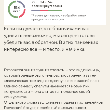
25 г
24 г
54 г
белки
жиры
углеводы
534
ккал
*Расчет для сырых, необработанных
продуктов на порцию
Если вы думаете, что блинчиками вас
удивить невозможно, мы сегодня готовы
убедить вас в обратном. В этих панкейках
интересно все — и тесто, и начинка.
Готовятся они из муки из спельты — это вид пшеницы,
который раньше был очень распространен, а затем
классическая пшеница отодвинула ее на задний план.
Однако сейчас у спельты начинается новый пик
популярности — она считается полезнее своей
конкурентки.
Отдельного слова заслуживает подача этих панкейков.
Греческий йогурт, перебитый с козьим сыром,