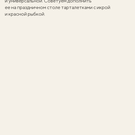
и универсальной. Советуем дополнить
ее на праздничном столе
тарталетками с икрой
и
красной рыбкой
.