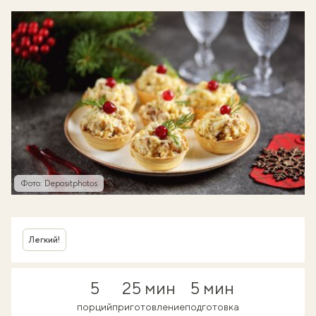
Фото: Depositphotos
Легкий!
5
25 мин
5 мин
порций
приготовление
подготовка