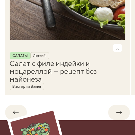
Рубрика
САЛАТЫ
Легкий!
Салат с филе индейки и
моцареллой — рецепт без
майонеза
Автор
Виктория Вакив
Обратно
Впере