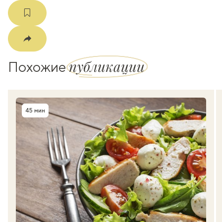
публикации
Похожие
45 мин
Время приготовления