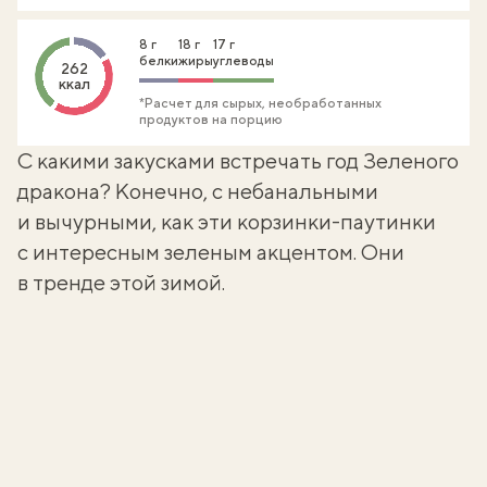
8 г
18 г
17 г
белки
жиры
углеводы
262
ккал
*Расчет для сырых, необработанных
продуктов на порцию
С какими закусками встречать год Зеленого
дракона? Конечно, с небанальными
и вычурными, как эти корзинки-паутинки
с интересным зеленым акцентом. Они
в тренде этой зимой.