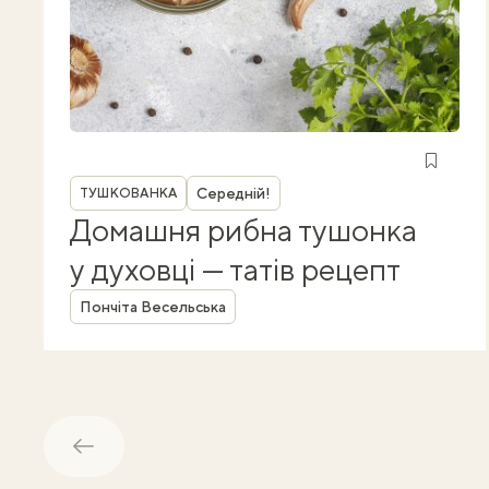
Рубрика
Середній!
ТУШКОВАНКА
Домашня рибна тушонка
у духовці — татів рецепт
Автор
Пончіта Весельська
Назад