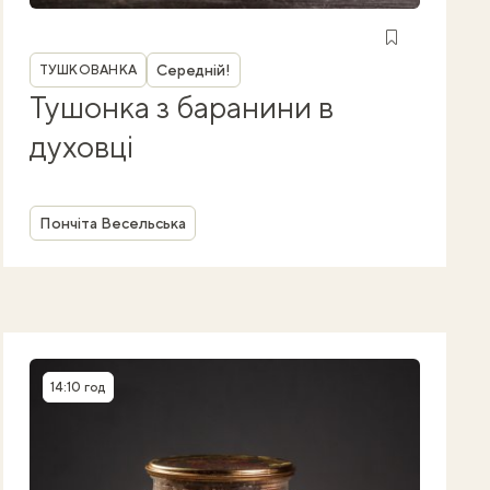
Рубрика
Середній!
ТУШКОВАНКА
Тушонка з баранини в
духовці
Автор
Пончіта Весельська
14:10 год
Час приготування