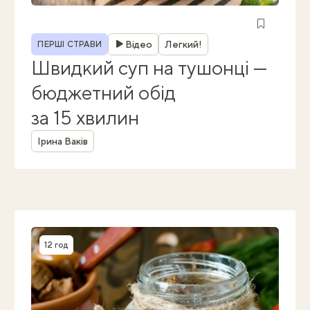
Рубрика
Відео
Легкий!
ПЕРШІ СТРАВИ
Швидкий суп на тушонці —
бюджетний обід
за 15 хвилин
Автор
Ірина Ваків
12 год
Час приготування