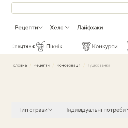
Рецепти
Хелсі
Лайфхаки
Пікнік
Конкурси
Спецтеми:
Головна
Рецепти
Консервація
Тушкованка
Тип страви
Індивідуальні потреби