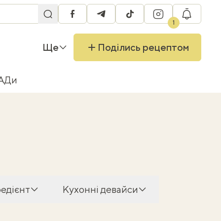
facebook
telegram
tiktok
instagram
RU
1
Ще
Поділись рецептом
БАДи
редієнт
Кухонні девайси