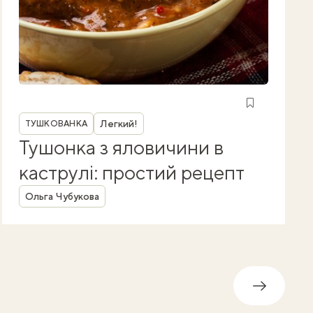
Рубрика
Легкий!
ТУШКОВАНКА
Тушонка з яловичини в
каструлі: простий рецепт
Автор
Ольга Чубукова
Далі