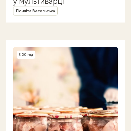
у мультиварці
Автор
Пончіта Весельська
3:20 год
Час приготування