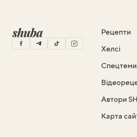
Рецепти
facebook
telegram
tiktok
instagram
Хелсі
Спецтеми
Відеорец
Автори S
Карта сай