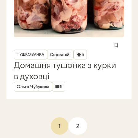
Рубрика
Рейтинг
Середній!
5
ТУШКОВАНКА
Домашня тушонка з курки
в духовці
Автор
Коментарі
Ольга Чубукова
5
1
2
(current)