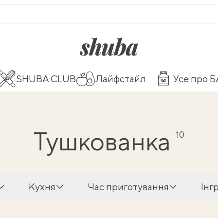
shuba.life
SHUBA CLUB
Лайфстайл
Усе про 
Тушкованка
10
Кухня
Час приготування
Інг