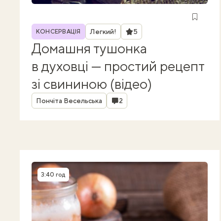
Рубрика
Рейтинг
Легкий!
5
КОНСЕРВАЦІЯ
Домашня тушонка
в духовці — простий рецепт
зі свининою (відео)
Автор
Коментарі
Пончіта Весельська
2
3:40 год
Час приготування