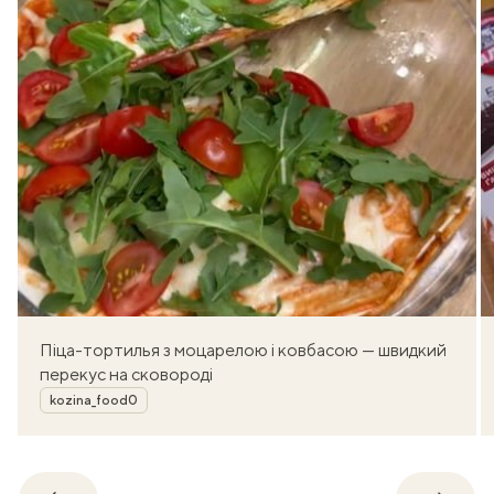
Піца-тортилья з моцарелою і ковбасою — швидкий
перекус на сковороді
Автор
kozina_food0