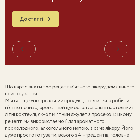
До статті
Назад
Вперед
Що варто знати про рецепт м’ятного лікеру домашнього
приготування
Мʼята — це універсальний продукт, з неї можна робити
мʼятне печиво, ароматний цукор, алкогольні настоянки і
літні коктейлі, як-от
мʼятний джулеп з просеко
. В цьому
рецепті ми використаємо її для ароматного,
прохолодного, алкогольного напою, а саме лікеру. Його
дуже просто готувати, всього з 4 інгредієнтів, головне