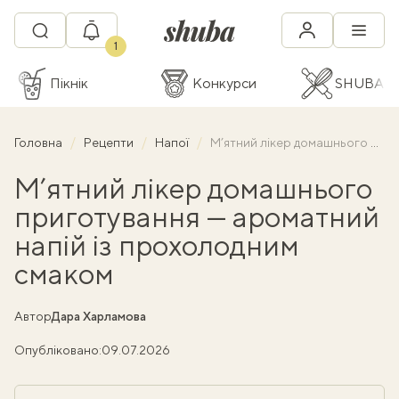
1
Пікнік
Конкурси
SHUBA C
Головна
Рецепти
Напої
М’ятний лікер домашнього приготування — ароматний напій із прохолодним смаком
М’ятний лікер домашнього
приготування — ароматний
напій із прохолодним
смаком
Автор
Дара Харламова
Опубліковано:
09.07.2026