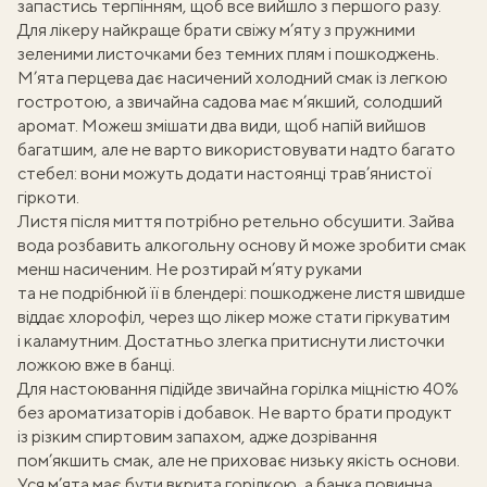
запастись терпінням, щоб все вийшло з першого разу.
Для лікеру найкраще брати свіжу м’яту з пружними
зеленими листочками без темних плям і пошкоджень.
М’ята перцева дає насичений холодний смак із легкою
гостротою, а звичайна садова має м’якший, солодший
аромат. Можеш змішати два види, щоб напій вийшов
багатшим, але не варто використовувати надто багато
стебел: вони можуть додати настоянці трав’янистої
гіркоти.
Листя після миття потрібно ретельно обсушити. Зайва
вода розбавить алкогольну основу й може зробити смак
менш насиченим. Не розтирай м’яту руками
та не подрібнюй її в блендері: пошкоджене листя швидше
віддає хлорофіл, через що лікер може стати гіркуватим
і каламутним. Достатньо злегка притиснути листочки
ложкою вже в банці.
Для настоювання підійде звичайна горілка міцністю 40%
без ароматизаторів і добавок. Не варто брати продукт
із різким спиртовим запахом, адже дозрівання
пом’якшить смак, але не приховає низьку якість основи.
Уся м’ята має бути вкрита горілкою, а банка повинна