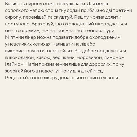
Кількість сиропу можна регулювати. Для менш
солодкого напою спочатку додай приблизно дві третини
сиропу, перемішай та скуштуй. Решту можна долити
поступово. Враховуй, що охолоджений лікер здається
менш солодким, ніж напій кімнатної температури.
М’ятний лікер можна подавати добре охолодженим
у невеликих келихах, наливати на лід або
використовувати в коктейлях. Він добре поєднується
із шоколадом, кавою, вершками, морозивом, лимоном
і лаймом. Напій призначений лише для дорослих, тому
зберігай його в недоступному для дітей місці.
Рецепт м’ятного лікеру домашнього приготування