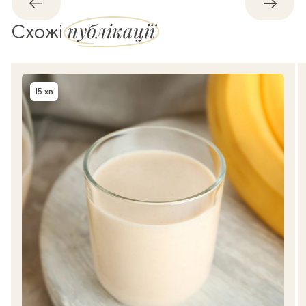
Назад
Впере
публікації
Схожі
15 хв
Час приготування