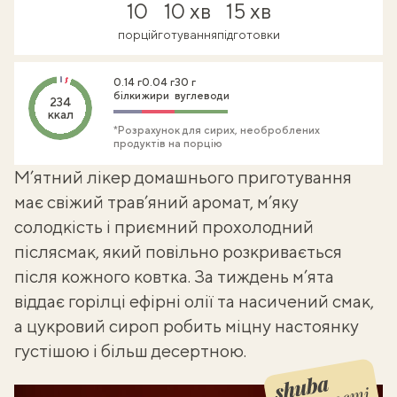
10
10 хв
15 хв
порцій
готування
підготовки
0.14 г
0.04 г
30 г
білки
жири
вуглеводи
234
ккал
*Розрахунок для сирих, необроблених
продуктів на порцію
М’ятний
лікер домашнього приготування
має свіжий трав’яний аромат, м’яку
солодкість і приємний прохолодний
післясмак, який повільно розкривається
після кожного ковтка. За тиждень м’ята
віддає горілці ефірні олії та насичений смак,
а цукровий сироп робить міцну настоянку
густішою і більш десертною.
Shuba корисності