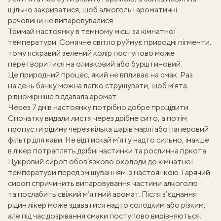
щільно закриватися, щоб алкоголь і ароматичні
речовини не випаровувалися.
Тримай настоянку в темному місці за кімнатної
температури. Сонячне світло руйнує природні пігменти,
тому яскравий зелений колір поступово може
перетворитися на оливковий або бурштиновий.
Це природний процес, який не впливає на смак. Раз
на день банку можна легко струшувати, щоб м’ята
рівномірніше віддавала аромат.
Через 7 днів настоянку потрібно добре процідити.
Спочатку видали листя через дрібне сито, а потім
пропусти рідину через кілька шарів марлі або паперовий
фільтр для кави. Не відтискай м’яту надто сильно, інакше
в лікер потраплять дрібні частинки та рослинна гіркота.
Цукровий сироп обов’язково охолоди до кімнатної
температури перед змішуванням із настоянкою. Гарячий
сироп спричинить випаровування частини алкоголю
та послабить свіжий м’ятний аромат. Після з’єднання
рідин лікер може здаватися надто солодким або різким,
але під час дозрівання смаки поступово вирівняються.