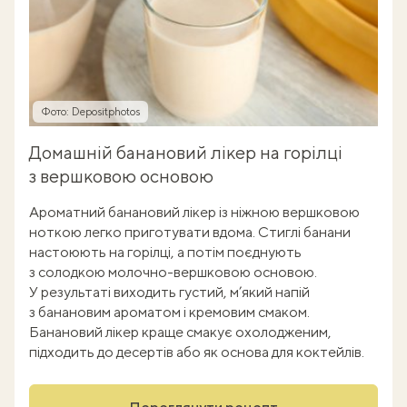
Фото: Depositphotos
Домашній банановий лікер на горілці
з вершковою основою
Ароматний банановий лікер із ніжною вершковою
ноткою легко приготувати вдома. Стиглі банани
настоюють на горілці, а потім поєднують
з солодкою молочно-вершковою основою.
У результаті виходить густий, м’який напій
з банановим ароматом і кремовим смаком.
Банановий лікер краще смакує охолодженим,
підходить до десертів або як основа для коктейлів.