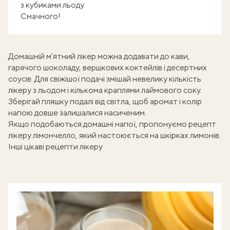
з кубиками льоду.
Смачного!
Домашній м’ятний лікер можна додавати до кави,
гарячого шоколаду, вершкових коктейлів і десертних
соусів. Для свіжішої подачі змішай невелику кількість
лікеру з льодом і кількома краплями лаймового соку.
Зберігай пляшку подалі від світла, щоб аромат і колір
напою довше залишалися насиченим.
Якщо подобаються домашні напої, пропонуємо рецепт
лікеру лімончелло
, який настоюється на шкірках лимонів.
Інші цікаві рецепти лікеру