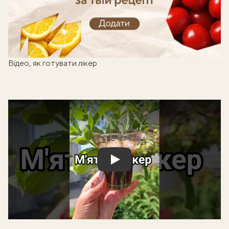
Готуй, знімай кроки - отримуй балобонуси!
Відео, як готувати лікер
Play