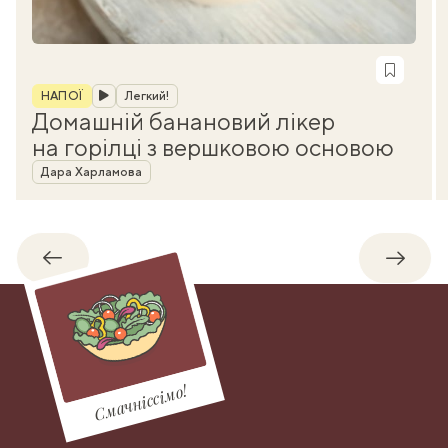
Рубрика
НАПОЇ
Легкий!
Домашній банановий лікер
на горілці з вершковою основою
Автор
Дара Харламова
Назад
Впере
Смачніссімо!