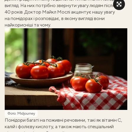
вигляд. На них потрібно звернути увагу людям
після
40 років
. Доктор Майкл Мослі акцентує нашу увагу
на помідорах і
розповідає
, в якому вигляді вони
найкорисніші та чому.
Фото: Midjourney
Помідори багаті на поживні речовини, такі як вітамін С,
калій і фолієву кислоту, а також мають спеціальний