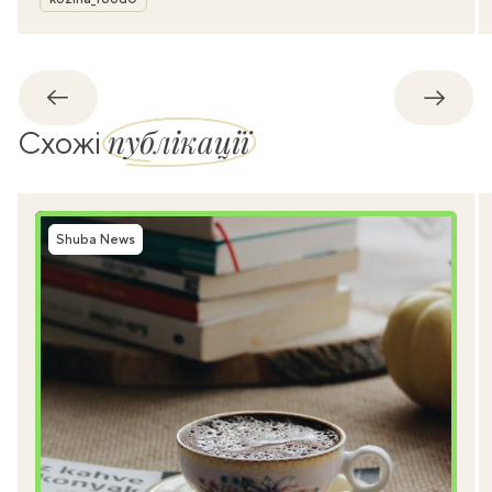
Назад
Впере
публікації
Схожі
Shuba News