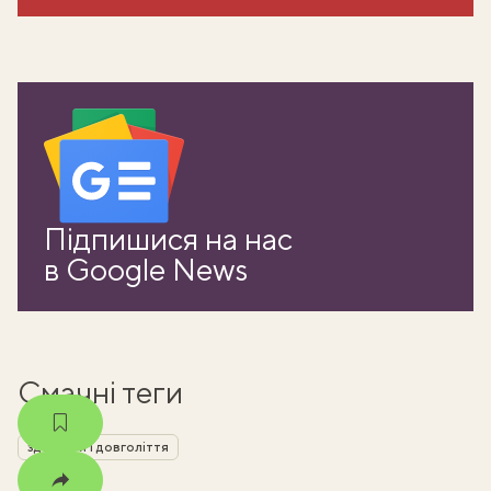
ати
Підпишися на нас
k
в Google News
m
Смачні теги
здоров'я і довголіття