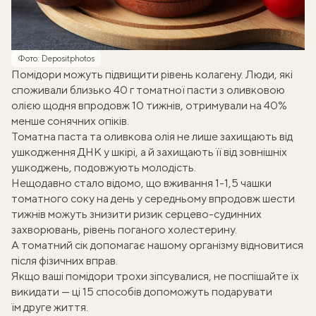
Фото: Depositphotos
Помідори можуть підвищити рівень колагену. Люди, які
споживали близько 40 г томатної пасти з оливковою
олією щодня впродовж 10 тижнів, отримували на 40%
менше сонячних опіків.
Томатна паста
та оливкова олія не лише захищають від
ушкодження ДНК у шкірі, а й захищають її від зовнішніх
ушкоджень, подовжують молодість.
Нещодавно стало відомо, що вживання 1-1,5 чашки
томатного соку на день у середньому впродовж шести
тижнів можуть знизити ризик серцево-судинних
захворювань, рівень поганого холестерину.
А
томатний сік
допомагає нашому організму відновитися
після фізичних вправ.
Якщо ваші помідори трохи зіпсувалися, не поспішайте їх
викидати — ці
15 способів
допоможуть подарувати
їм друге життя.