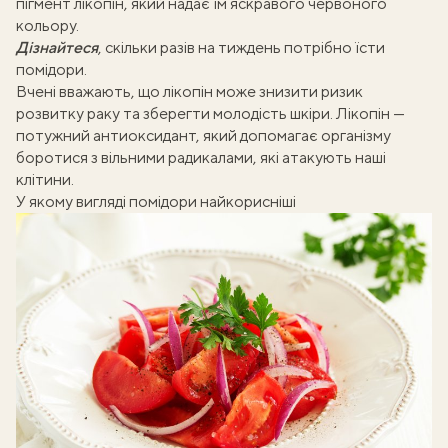
пігмент лікопін, який надає їм яскравого червоного
кольору.
Дізнайтеся
, скільки разів на тиждень потрібно
їсти
помідори
.
Вчені вважають, що лікопін може знизити ризик
розвитку раку та зберегти молодість шкіри. Лікопін —
потужний антиоксидант, який допомагає організму
боротися з вільними радикалами, які атакують наші
клітини.
У якому вигляді помідори найкорисніші