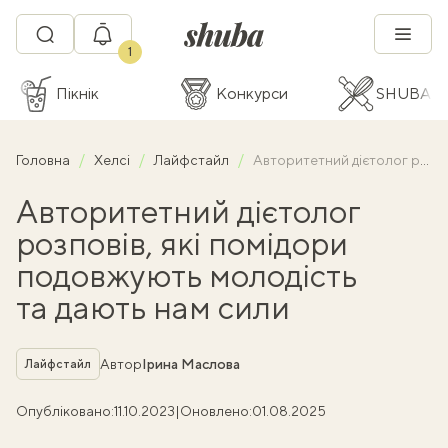
1
Пікнік
Конкурси
SHUBA C
Головна
Хелсі
Лайфстайл
Авторитетний дієтолог розповів, які помідори подовжують молодість та дають нам сили
Авторитетний дієтолог
розповів, які помідори
подовжують молодість
та дають нам сили
Рубрика
Автор
Ірина Маслова
Лайфстайл
Опубліковано:
11.10.2023
|
Оновлено:
01.08.2025