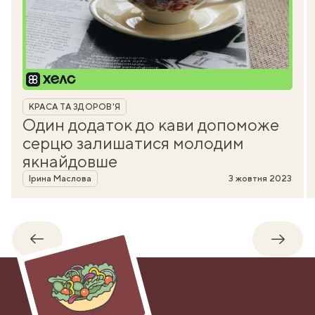
Рубрика
КРАСА ТА ЗДОРОВ'Я
Один додаток до кави допоможе
серцю залишатися молодим
якнайдовше
Автор
Ірина Маслова
3 жовтня 2023
Назад
Впере