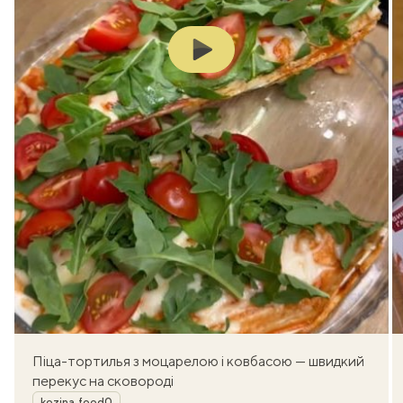
Play
Піца-тортилья з моцарелою і ковбасою — швидкий
перекус на сковороді
Автор
kozina_food0