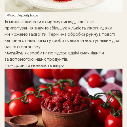
Фото: Depositphotos
Їх можна вживати в сирому вигляді, але їхнє
приготування значно збільшує кількість лікопіну, яку
ми можемо засвоїти. Термічна обробка руйнує товсті
клітинні стінки томату і робить лікопін доступнішим для
нашого організму.
Читайте
, як зробити помідори вдвічі смачнішими
за допомогою
інших продуктів
.
Помідори та молодість шкіри