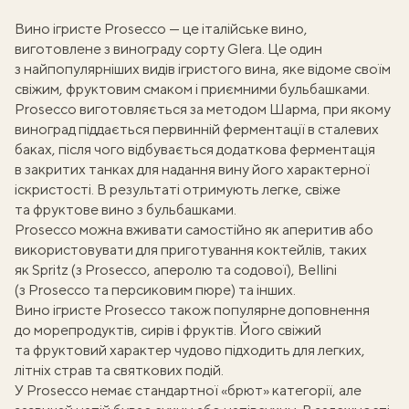
Вино ігристе Prosecco — це італійське вино,
виготовлене з винограду сорту Glera. Це один
з найпопулярніших видів ігристого вина, яке відоме своїм
свіжим, фруктовим смаком і приємними бульбашками.
Prosecco виготовляється за методом Шарма, при якому
виноград піддається первинній ферментації в сталевих
баках, після чого відбувається додаткова ферментація
в закритих танках для надання вину його характерної
іскристості. В результаті отримують легке, свіже
та фруктове вино з бульбашками.
Prosecco можна вживати самостійно як аперитив або
використовувати для приготування коктейлів, таких
як Spritz (з Prosecco, аперолю та содової), Bellini
(з Prosecco та персиковим пюре) та інших.
Вино ігристе Prosecco також популярне доповнення
до морепродуктів, сирів і фруктів. Його свіжий
та фруктовий характер чудово підходить для легких,
літніх страв та святкових подій.
У Prosecco немає стандартної «брют» категорії, але