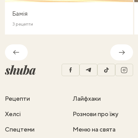
Бамія
3 рецепти
Назад
Впере
facebook
telegram
tiktok
insta
Рецепти
Лайфхаки
Хелсі
Розмови про їжу
Спецтеми
Меню на свята