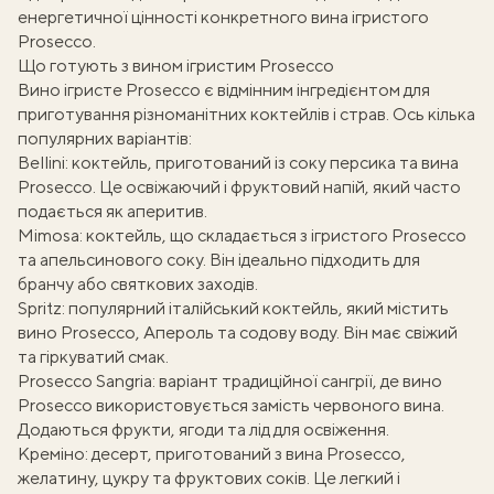
енергетичної цінності конкретного вина ігристого
Prosecco.
Що готують з вином ігристим Prosecco
Вино ігристе Prosecco є відмінним інгредієнтом для
приготування різноманітних коктейлів і страв. Ось кілька
популярних варіантів:
Bellini: коктейль, приготований із соку персика та вина
Prosecco. Це освіжаючий і фруктовий напій, який часто
подається як аперитив.
Mimosa: коктейль, що складається з ігристого Prosecco
та апельсинового соку. Він ідеально підходить для
бранчу або святкових заходів.
Spritz: популярний італійський коктейль, який містить
вино Prosecco, Апероль та содову воду. Він має свіжий
та гіркуватий смак.
Prosecco Sangria: варіант традиційної сангрії, де вино
Prosecco використовується замість червоного вина.
Додаються фрукти, ягоди та лід для освіження.
Креміно: десерт, приготований з вина Prosecco,
ати
желатину, цукру та фруктових соків. Це легкий і