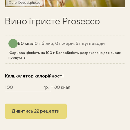
Фото: Depositphotos
Вино ігристе Prosecco
80 ккал
0 г білки, 0 г жири, 5 г вуглеводи
*Харчова цінність на 100 г. Калорійність розрахована для сирих
продуктів.
Калькулятор калорійності
гр.
= 80 ккал
Дивитись 22 рецепти