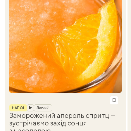
Рубрика
НАПОЇ
Легкий!
Заморожений апероль спритц —
зустрічаємо захід сонця
з насолодою