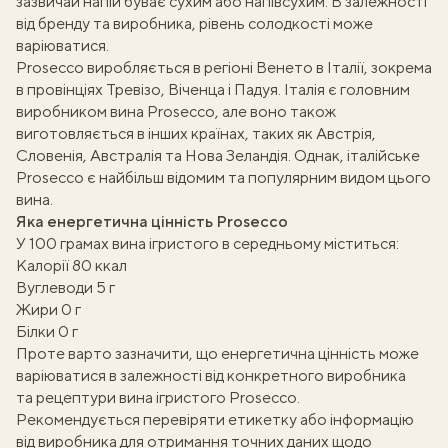
зазвичай напій буває сухим або напівсухим. В залежності
від бренду та виробника, рівень солодкості може
варіюватися.
Prosecco виробляється в регіоні Венето в Італії, зокрема
в провінціях Тревізо, Віченца і Падуя. Італія є головним
виробником вина Prosecco, але воно також
виготовляється в інших країнах, таких як Австрія,
Словенія, Австралія та Нова Зеландія. Однак, італійське
Prosecco є найбільш відомим та популярним видом цього
вина.
Яка енергетична цінність Prosecco
У 100 грамах вина ігристого в середньому міститься:
Калорії 80 ккал
Вуглеводи 5 г
Жири 0 г
Білки 0 г
Проте варто зазначити, що енергетична цінність може
варіюватися в залежності від конкретного виробника
та рецептури вина ігристого Prosecco.
Рекомендується перевіряти етикетку або інформацію
від виробника для отримання точних даних щодо