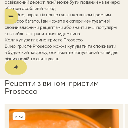
освіжаючий десерт, який може бути поданий на вечерю
k
або при особливій нагоді.
Звичайно, варіантів приготування з вином ігристим
m
Prosecco багато, і ви можете експериментувати зі
своїми власними рецептами або знайти інші популярні
коктейлі та страви з цим видом вина.
Коли купувати вино ігристе Prosecco
Вино ігристе Prosecco можна купувати та споживати
в будь-який час року, оскільки це популярний напій для
різних подій та святкувань.
Рецепти з вином ігристим
Prosecco
8 год
Час приготування