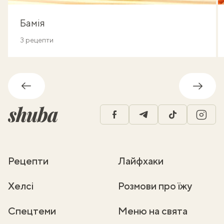
Бамія
3 рецепти
Назад
Впере
facebook
telegram
tiktok
insta
Рецепти
Лайфхаки
Хелсі
Розмови про їжу
Спецтеми
Меню на свята