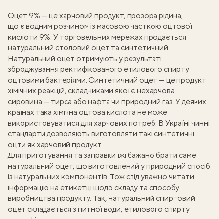
Оцет 9% — це харчовий продукт, прозора рідина,
що є водним розчином із масовою часткою оцтової
кислоти 9%. У торговельних мережах продається
натуральний столовий оцет та синтетичний.
Натуральний оцет отримують у результаті
зброджування ректифікованого етилового спирту
оцтовими бактеріями. Синтетичний оцет — це продукт
хімічних реакцій, складниками якої є нехарчова
сировина — тирса або нафта чи природний газ. У деяких
країнах така хімічна оцтова кислота не може
використовуватися для харчових потреб. В Україні чинні
стандарти дозволяють виготовляти такі синтетичні
оцти як харчовий продукт.
Для приготування та заправки їжі бажано брати саме
натуральний оцет, що виготовлений у природний спосіб
із натуральних компонентів. Тож слід уважно читати
інформацію на етикетці щодо складу та способу
виробництва продукту. Так, натуральний спиртовий
оцет складається з питної води, етилового спирту