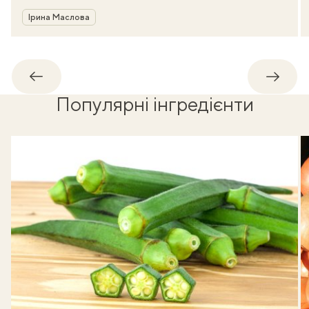
Автор
Ірина Маслова
Назад
Впере
Популярні інгредієнти