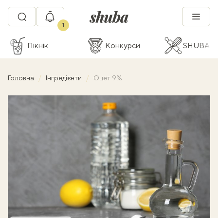
1
Пікнік
Конкурси
SHUBA C
Головна
Інгредієнти
Оцет 9%