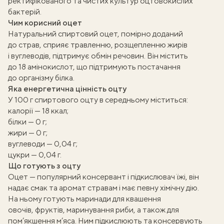
ректифікованого та чистих культур оцтовокислих
бактерій.
Чим корисний оцет
Натуральний спиртовий оцет, помірно доданий
до страв, сприяє травленню, розщепленню жирів
і вуглеводів, підтримує обмін речовин. Він містить
до 18 амінокислот, що підтримують постачання
до організму білка.
Яка енергетична цінність оцту
У 100 г спиртового оцту
в середньому міститься:
калорії — 18 ккал;
білки — 0 г;
жири — 0 г;
вуглеводи — 0,04 г;
цукри — 0,04 г.
Що готують з оцту
Оцет — популярний консервант і підкислювач їжі, він
надає смак та аромат стравам і має певну хімічну дію.
На ньому готують маринади для квашення
овочів, фруктів, маринування риби, а також для
пом’якшення м’яса. Ним підкислюють та консервують
ати