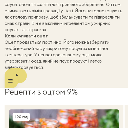
соуси, овочі та салати для тривалого зберігання. Оцтом
стимулюють хімічні реакції у тісті. Його використовують
k
як столову приправу, щоб збалансувати та підкреслити
смак страви. Він є важливим інгредієнтом у жирних
m
соусах та заправках.
Коли купувати оцет
Оцет продається постійно. Його можна зберігати
необмежений час у закритому посуді за кімнатної
температури. У непастеризованому оцті може
утворювати осад, який не псує продукт і легко
відфільтровується.
Рецепти з оцтом 9%
1:20 год
Час приготування