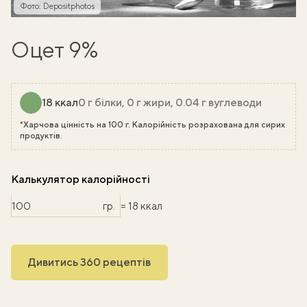
Фото: Depositphotos
Оцет 9%
18 ккал
0 г білки, 0 г жири, 0.04 г вуглеводи
*Харчова цінність на 100 г. Калорійність розрахована для сирих
продуктів.
Калькулятор калорійності
гр.
= 18 ккал
Дивитись 360 рецептів