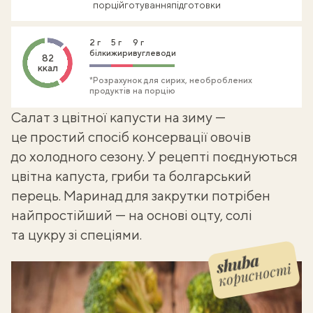
порцій
готування
підготовки
2 г
5 г
9 г
білки
жири
вуглеводи
82
ккал
*Розрахунок для сирих, необроблених
продуктів на порцію
Салат з цвітної капусти на зиму —
це простий спосіб
консервації овочів
до холодного сезону. У рецепті поєднуються
цвітна капуста, гриби та болгарський
перець. Маринад для закрутки потрібен
найпростійший — на основі оцту, солі
та цукру зі спеціями.
корисності
Shuba корисності