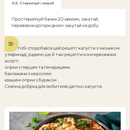
6/6. Стерилізуй і закрий
Простерилізуй банки 20 хвилин, закатай,
переверни догори дном і закутай на добу.
Якщо тобі сподобався цей рецепт капусти з часником
у маринаді, радимо ще й такі рецепти консервованих
асорті:
огірки з перцем та печерицями
баклажани з квасолею
квашені огірки з буряком
Смачна добірка для любителів цвітної капусти