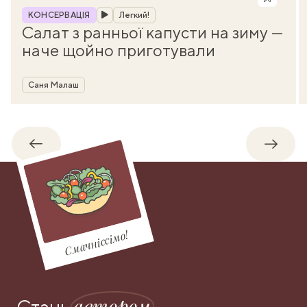
Рубрика
КОНСЕРВАЦІЯ
Легкий!
Салат з ранньої капусти на зиму —
наче щойно приготували
Автор
Саня Малаш
Назад
Впере
Смачніссімо!
автором
Стань