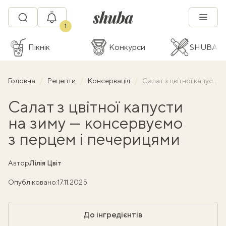
1
Пікнік
Конкурси
SHUBA C
Головна
Рецепти
Консервація
Салат з цвітної капусти на зиму — консервуємо з перцем і печерицями
Салат з цвітної капусти
на зиму — консервуємо
з перцем і печерицями
Автор
Лілія Цвіт
Опубліковано:
17.11.2025
До інгредієнтів