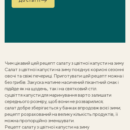
До статті
Чим цікавий цей рецепт салату з цвітної капусти на зиму
Салат з цвітної капусти на зиму поєднує корисні сезонні
овочі та свіжі печериці. Приготувати цей рецепт можна і
без грибів
. Закуска матиме насичений пікантний смак і
підійде як на щодень, так і
на святковий стіл
.
суцвіття капусти для маринування варто залишати
середнього розміру, щоб вони не розварилися;
салат добре зберігається у банках впродовж всієї зими;
рецепт розрахований на велику кількість продуктів, її
можна пропорційно зменшувати.
Рецепт салату з цвітної капусти на зиму