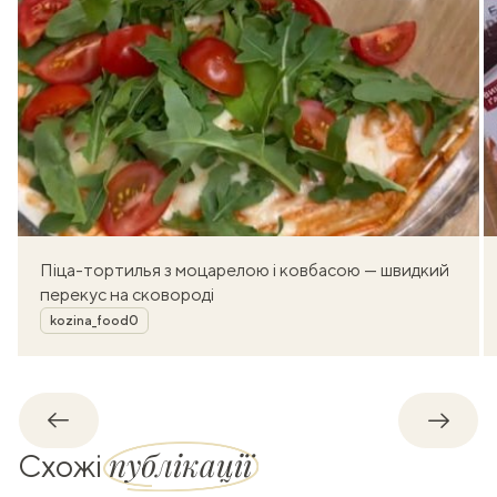
Піца-тортилья з моцарелою і ковбасою — швидкий
перекус на сковороді
Автор
kozina_food0
Назад
Впере
публікації
Схожі