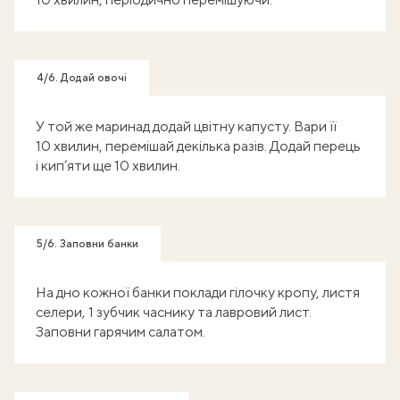
4/6. Додай овочі
У той же маринад додай цвітну капусту. Вари її
10 хвилин, перемішай декілька разів. Додай перець
і кип’яти ще 10 хвилин.
5/6. Заповни банки
На дно кожної банки поклади гілочку кропу, листя
селери, 1 зубчик часнику та лавровий лист.
Заповни гарячим салатом.