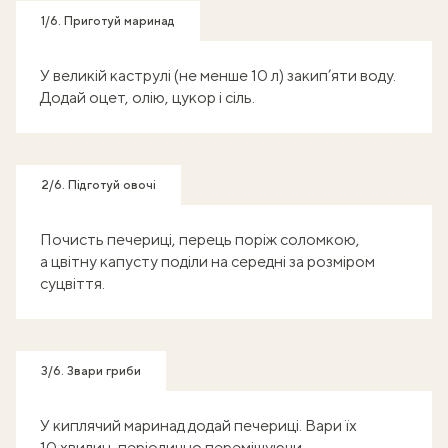
1/6. Приготуй маринад
У великій каструлі (не менше 10 л) закип’яти воду.
Додай оцет, олію, цукор і сіль.
2/6. Підготуй овочі
Почисть печериці, перець поріж соломкою,
а цвітну капусту поділи на середні за розміром
суцвіття.
3/6. Звари гриби
У киплячий маринад додай печериці. Вари їх
10 хвилин, періодично перемішуючи.