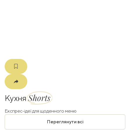
ати
k
m
Shorts
Кухня
Експрес-ідеї для щоденного меню
Переглянути всі