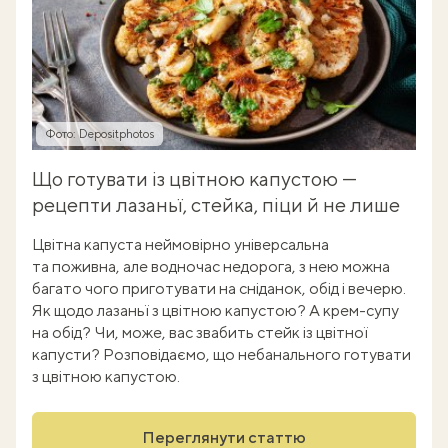
Фото: Depositphotos
Що готувати із цвітною капустою —
рецепти лазаньї, стейка, піци й не лише
Цвітна капуста неймовірно універсальна
та поживна, але водночас недорога, з нею можна
багато чого приготувати на сніданок, обід і вечерю.
Як щодо лазаньї з цвітною капустою? А крем-супу
на обід? Чи, може, вас звабить стейк із цвітної
капусти? Розповідаємо, що небанального готувати
з цвітною капустою.
Переглянути статтю