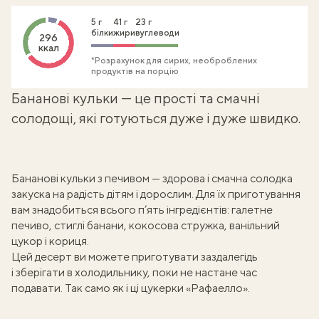
5 г
41 г
23 г
білки
жири
вуглеводи
296
ккал
*Розрахунок для сирих, необроблених
продуктів на порцію
Бананові кульки — це прості та смачні
солодощі, які готуються дуже і дуже швидко.
Бананові кульки з печивом — здорова і смачна солодка
закуска на радість дітям і дорослим. Для їх приготування
вам знадобиться всього п’ять інгредієнтів: галетне
печиво, стиглі банани, кокосова стружка, ванільний
цукор і кориця.
Цей десерт ви можете приготувати заздалегідь
і зберігати в холодильнику, поки не настане час
подавати. Так само як і ці
цукерки «Рафаелло»
.