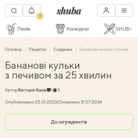
1
Пікнік
Конкурси
SHUBA C
Головна
Рецепти
Сніданки
Бананові кульки з печивом за 25 хвилин
Бананові кульки
з печивом за 25 хвилин
Коментарі
Рейтинг
Автор
Вікторія Ваків
1
5
Опубліковано:
25.01.2023
|
Оновлено:
31.07.2024
До інгредієнтів