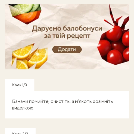
Готуй, знімай кроки - отримуй балобонуси!
Крок 1/3
Банани помийте, очистіть, а м’якоть розімніть
виделкою.