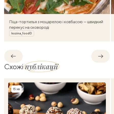
Піца-тортилья з моцарелою і ковбасою — швидкий
перекус на сковороді
Автор
kozina_food0
Назад
Впере
публікації
Схожі
15 хв
Час приготування