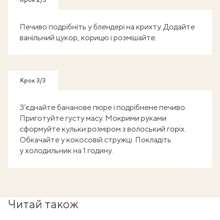
Крок 2/3
Печиво подрібніть у блендері на крихту. Додайте
ванільний цукор, корицю і розмішайте.
Крок 3/3
З’єднайте бананове пюре і подрібнене печиво.
Приготуйте густу масу. Мокрими руками
сформуйте кульки розміром з волоський горіх.
Обкачайте у кокосовій стружці. Покладіть
у холодильник на 1 годину.
Читай також