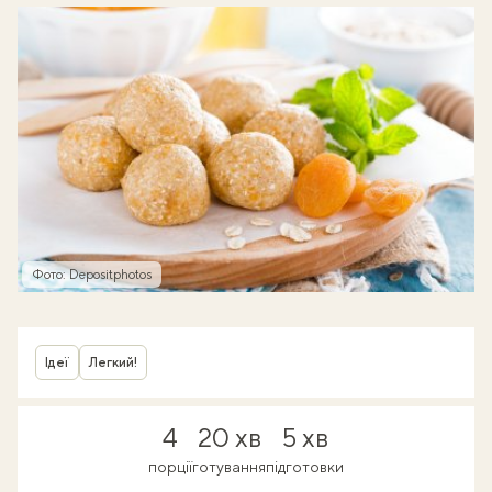
Фото: Depositphotos
Ідеї
Легкий!
4
20 хв
5 хв
порції
готування
підготовки