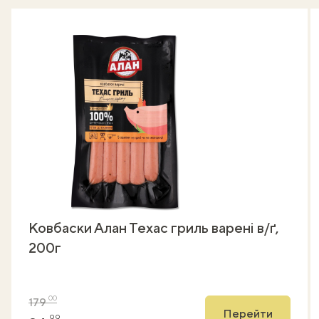
Ковбаски Алан Техас гриль варені в/ґ,
200г
00
179
Перейти
99