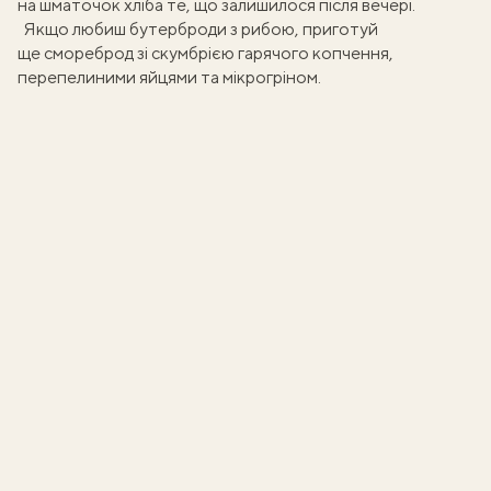
на шматочок хліба те, що залишилося після вечері.
Якщо любиш бутерброди з рибою, приготуй
ще
смореброд зі скумбрією гарячого копчення
,
перепелиними яйцями та мікрогріном.