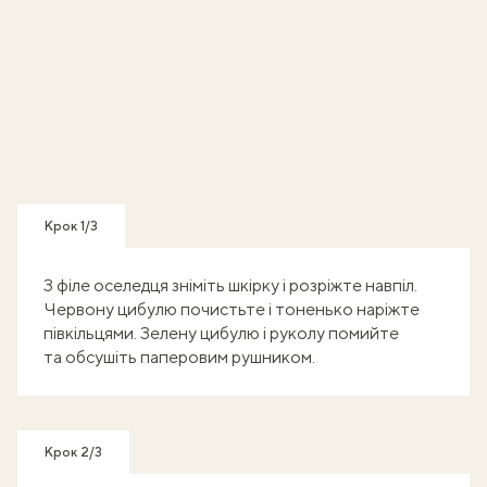
Крок 1/3
З філе оселедця зніміть шкірку і розріжте навпіл.
Червону цибулю почистьте і тоненько наріжте
півкільцями. Зелену цибулю і руколу помийте
та обсушіть паперовим рушником.
Крок 2/3