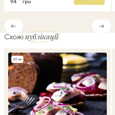
94
грн
Назад
Впере
публікації
Схожі
20 хв
Час приготування