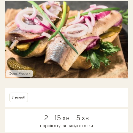
Фото: Freepik
Легкий!
2
15 хв
5 хв
порції
готування
підготовки