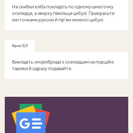
На скибки хліба покладіть по одному шматочку
оселедця, а зверху півкільця цибулі. Прикрасьте
листочками руколи й пір’ям зеленої цибулі.
Крок 3/3
Викладіть смореброди з оселедцем на порційні
тарілки й одразу подавайте.