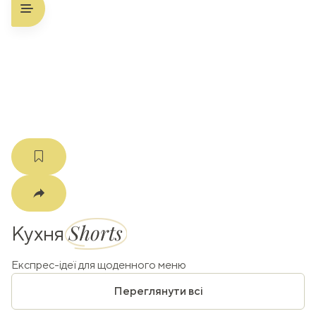
ати
k
m
Shorts
Кухня
Експрес-ідеї для щоденного меню
Переглянути всі