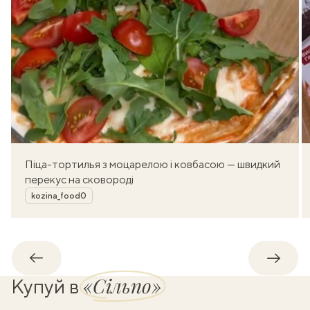
Піца-тортилья з моцарелою і ковбасою — швидкий
перекус на сковороді
Автор
kozina_food0
Назад
Впере
«Сільпо»
Купуй в