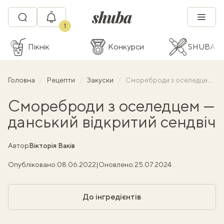
1
Пікнік
Конкурси
SHUBA C
Головна
Рецепти
Закуски
Смореброди з оселедцем — данський відкритий сендвіч
Смореброди з оселедцем —
данський відкритий сендвіч
Автор
Вікторія Ваків
Опубліковано:
08.06.2022
|
Оновлено:
25.07.2024
До інгредієнтів