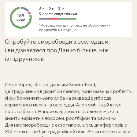
6 г
2 г
31 г
білки
жири
вуглеводи
169
ккал
*Розрахунок для сирих, необроблених
продуктів на порцію
Спробуйте смореброди з оселедцем,
і ви дізнаєтеся про Данію більше, ніж
із підручників.
Смореброд, або по-данськи Smørrebrød, —
це традиційний відкритий сендвіч, який зазвичай роблять
зі скибочки житнього хліба на заквасці ругброда,
вершкового масла та оселедця. Але комбінацій існує
просто безліч. Наприклад, замість оселедця можна
знайти варіанти з лососем, ростбіфом та овочами.
Для нас смореброди є екзотикою, а ось для фермерів у
XIX столітті це був традиційний обід. Вони просто клали