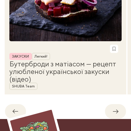
Рубрика
ЗАКУСКИ
Легкий!
Бутерброди з матіасом — рецепт
улюбленої української закуски
(відео)
Автор
SHUBA Team
Назад
Впере