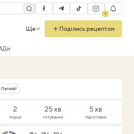
facebook
telegram
tiktok
instagram
RU
1
Ще
Поділись рецептом
БАДи
Легкий!
2
25 хв
5 хв
порції
готування
підготовки
15 г
18 г
30 г