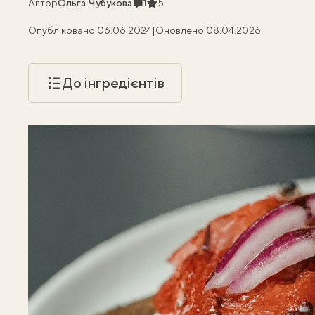
Коментарі
Рейтинг
Автор
Ольга Чубукова
1
5
Опубліковано:
06.06.2024
|
Оновлено:
08.04.2026
До інгредієнтів