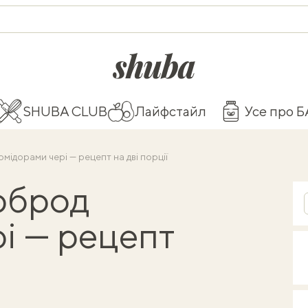
shuba.life
SHUBA CLUB
Лайфстайл
Усе про 
мідорами чері — рецепт на дві порції
рброд
і — рецепт