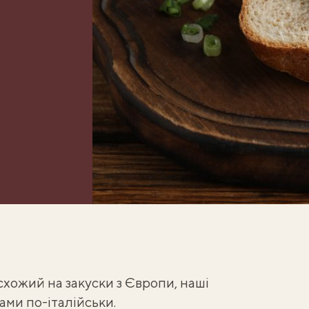
схожий на закуски з Європи, наші
ами по-італійськи
.