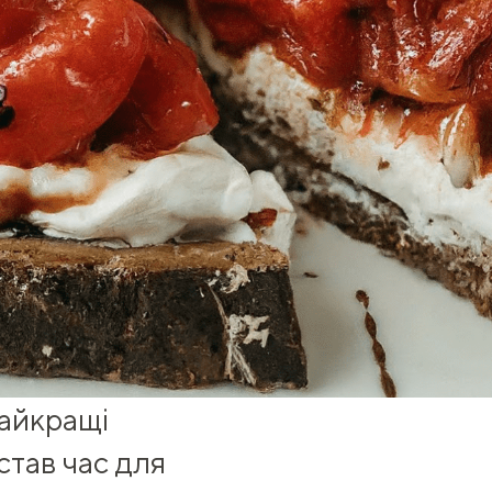
айкращі
астав час для