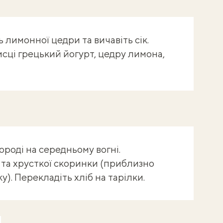
ь лимонної цедри та вичавіть сік.
сці грецький йогурт, цедру лимона,
ковороді на середньому вогні.
 та хрусткої скоринки (приблизно
у). Перекладіть хліб на тарілки.