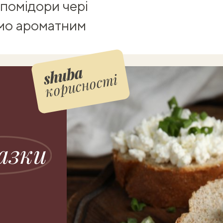
 помідори чері
имо ароматним
корисності
азки