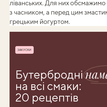
ліванських. Для них обсмажимо
з часником, а перед цим змаст
грецьким йогуртом.
Shuba корисності
Рубрика
ЗАКУСКИ
нам
Бутербродні
на всі смаки:
20 рецептів