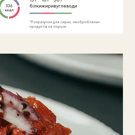
білки
жири
вуглеводи
336
ккал
*Розрахунок для сирих, необроблених
продуктів на порцію