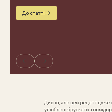
До статті
Назад
Вперед
Дивно, але цей рецепт дуже 
улюблені
брускети з помідор