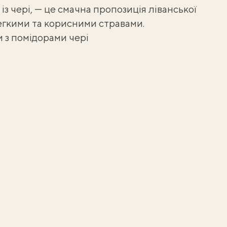
із чері, — це смачна пропозиція ліванської
легкими та корисними стравами.
 з помідорами чері