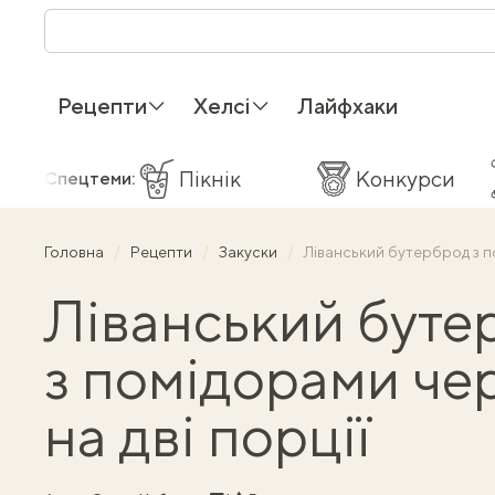
Рецепти
Хелсі
Лайфхаки
Пікнік
Конкурси
Спецтеми:
Головна
Рецепти
Закуски
Ліванський бутерброд з по
Ліванський буте
з помідорами чер
на дві порції