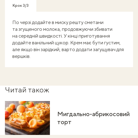
Крок 3/3
По черзі додайте в миску решту сметани
та згущеного молока, продовжуючи збивати
на середній швидкості. У кінці приготування
додайте ванільний цукор. Крем має бути густим,
але якщо він зарідкий, варто додати загущувач для
вершків.
Читай також
Мигдально-абрикосовий
торт