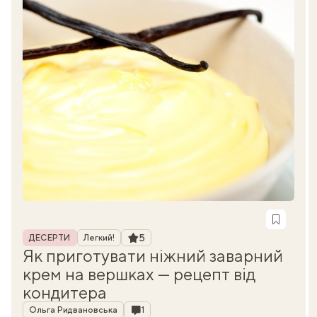
Рубрика
Рейтинг
5
ДЕСЕРТИ
Легкий!
Як приготувати ніжний заварний
крем на вершках — рецепт від
кондитера
Автор
Коментарі
Ольга Ридвановська
1