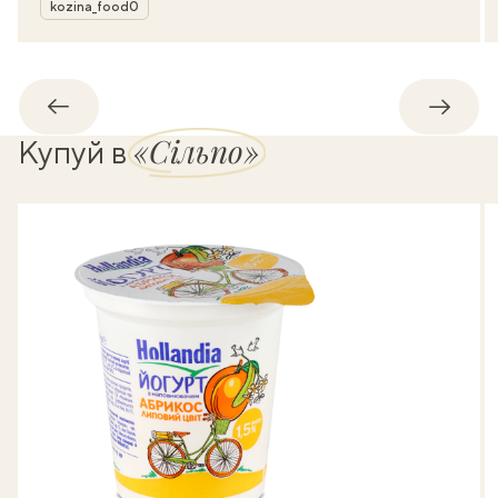
Автор
kozina_food0
Назад
Впере
«Сільпо»
Купуй в