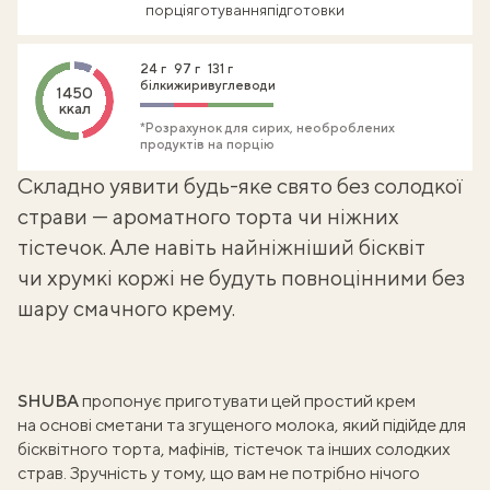
порція
готування
підготовки
24 г
97 г
131 г
білки
жири
вуглеводи
1450
ккал
*Розрахунок для сирих, необроблених
продуктів на порцію
Складно уявити будь-яке свято без солодкої
страви — ароматного торта чи ніжних
тістечок. Але навіть найніжніший бісквіт
чи хрумкі коржі не будуть повноцінними без
шару смачного крему.
SHUBA
пропонує приготувати цей простий крем
на основі сметани та згущеного молока, який підійде для
бісквітного торта, мафінів, тістечок та інших солодких
страв. Зручність у тому, що вам не потрібно нічого