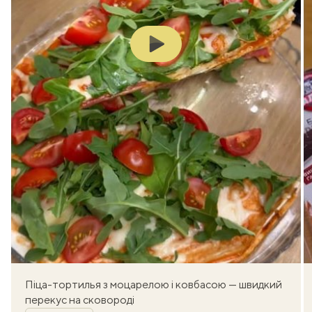
Play
Піца-тортилья з моцарелою і ковбасою — швидкий
перекус на сковороді