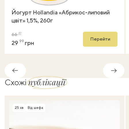
Йогурт Hollandia «Абрикос-липовий
цвіт» 1,5%, 260г
49
66
Перейти
99
29
грн
Назад
Впере
публікації
Схожі
25 хв
Від шефа
Час приготування