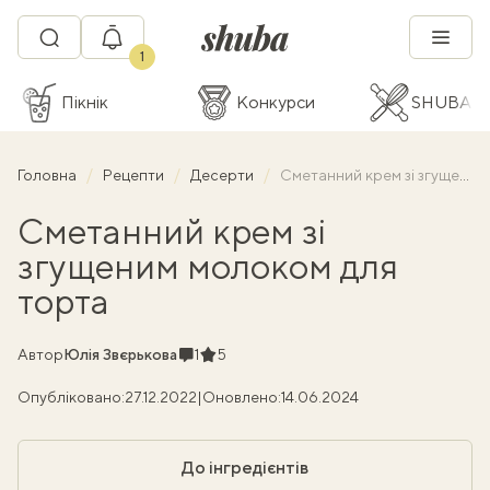
1
Пікнік
Конкурси
SHUBA C
Головна
Рецепти
Десерти
Сметанний крем зі згущеним молоком для торта
Сметанний крем зі
згущеним молоком для
торта
Коментарі
Рейтинг
Автор
Юлія Звєрькова
1
5
Опубліковано:
27.12.2022
|
Оновлено:
14.06.2024
До інгредієнтів