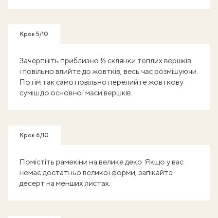
Крок 5/10
Зачерпніть приблизно ½ склянки теплих вершків
і повільно влийте до жовтків, весь час розмішуючи.
Потім так само повільно перелийте жовткову
суміш до основної маси вершків.
Крок 6/10
Помістіть рамекіни на велике деко. Якщо у вас
немає достатньо великої форми, запікайте
десерт на менших листах.