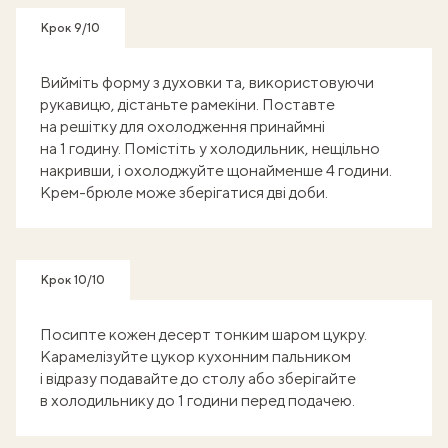
Крок 9/10
Вийміть форму з духовки та, використовуючи
рукавицю, дістаньте рамекіни. Поставте
на решітку для охолодження принаймні
на 1 годину. Помістіть у холодильник, нещільно
накривши, і охолоджуйте щонайменше 4 години.
Крем-брюле може зберігатися дві доби.
Крок 10/10
Посипте кожен десерт тонким шаром цукру.
Карамелізуйте цукор кухонним пальником
і відразу подавайте до столу або зберігайте
в холодильнику до 1 години перед подачею.