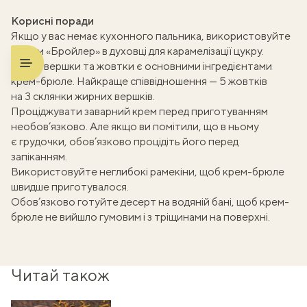
Корисні поради
Якщо у вас немає кухонного пальника, використовуйте
режим «Бройлер» в духовці для карамелізації цукру.
Жирні вершки та жовтки є основними інгредієнтами
крем-брюле. Найкраще співвідношення — 5 жовтків
на 3 склянки жирних вершків.
Проціджувати заварний крем перед приготуванням
необов’язково. Але якщо ви помітили, що в ньому
є грудочки, обов’язково процідіть його перед
запіканням.
Використовуйте неглибокі рамекіни, щоб крем-брюле
швидше приготувалося.
Обов’язково готуйте десерт на водяній бані, щоб крем-
брюле не вийшло гумовим і з тріщинами на поверхні.
Читай також