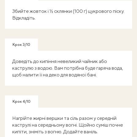
Збийте жовток і ½ склянки (100 г) цукрового піску.
Відкладіть.
Крок 3/10
Доведіть до кипіння невеликий чайник або
каструлю з водою. Вам потрібна буде гаряча вода,
щоб налити її на деко для водяної бані.
Крок 4/10
Нагрійте жирні вершки та сіль разом у середній
каструлі на середньому вогні. Щойно суміш почне
кипіти, зніміть з вогню. Додайте ваніль.