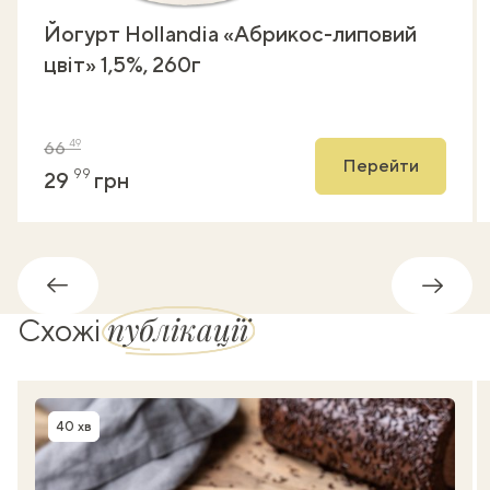
Йогурт Hollandia «Абрикос-липовий
цвіт» 1,5%, 260г
49
66
Перейти
99
29
грн
Назад
Впере
публікації
Схожі
40 хв
Час приготування