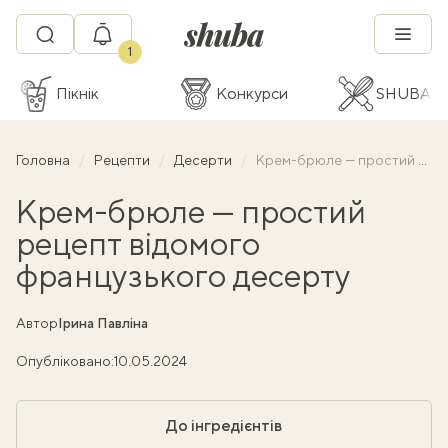
1
Пікнік
Конкурси
SHUBA C
Головна
Рецепти
Десерти
Крем-брюле — простий рецепт відомого французького десерту
Крем-брюле — простий
рецепт відомого
французького десерту
Автор
Ірина Павліна
Опубліковано:
10.05.2024
До інгредієнтів