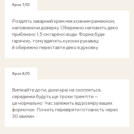
Крок 7/10
Розділіть заварний крем між кожним рамекіном,
наповнюючи доверху. Обережно наповніть деко
приблизно 1,5 см гарячої води. Форма буде
гарячою, тому вдягніть кухонні рукавиці
й обережно переставте деко в духовку.
Крок 8/10
Випікайте доти, доки краї не схопляться,
серединки будуть ще трохи тремтіти —
це нормально. Час залежить від розміру ваших
формочок. Почніть перевіряти готовність через
30 хвилин.