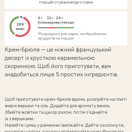
порцій
готування
підготовки
4 г
32 г
24 г
білки
жири
вуглеводи
399
ккал
*Розрахунок для сирих, необроблених
продуктів на порцію
Крем-брюле — це ніжний французький
десерт із хрусткою
карамельною
скоринкою
. Щоб його приготувати, вам
знадобиться лише 5 простих інгредієнтів.
Щоб приготувати крем-брюле вдома, розігрійте на плиті
жирні вершки та сіль. Додайте
для аромату ваніль
.
Збийте жовтки та цукор разом, потім з’єднайте
їх з вершками.
Налийте суміш у рамекіни і випікайте. Дайте охолонути,
посипте цукром, а потім карамелізуйте крем-брюле під