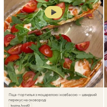
Play
Піца-тортилья з моцарелою і ковбасою — швидкий
перекус на сковороді
Автор
kozina_food0