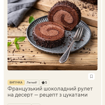
Рубрика
Рейтинг
5
ВИПІЧКА
Легкий!
Французький шоколадний рулет
на десерт — рецепт з цукатами