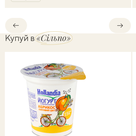
Назад
Впере
«Сільпо»
Купуй в