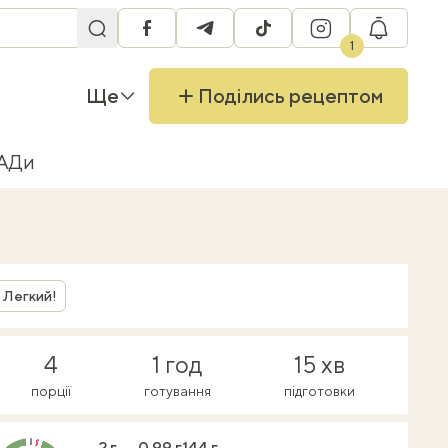
facebook
telegram
tiktok
instagram
RU
1
Ще
Поділись рецептом
БАДи
Легкий!
4
1 год
15 хв
порції
готування
підготовки
2 г
0.99 г
144 г