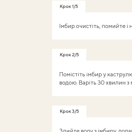
Крок 1/5
Імбир очистіть, помийте і 
Крок 2/5
Помістіть імбир у каструл
водою. Варіть 30 хвилин з
Крок 3/5
Злийте воду з імбиру, дода