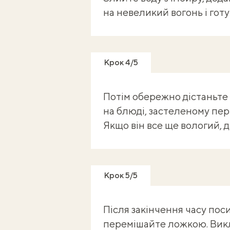
на невеликий вогонь і гот
Крок 4/5
Потім обережно дістаньте 
на блюді, застеленому пе
Якщо він все ще вологий, д
Крок 5/5
Після закінчення часу пос
перемішайте ложкою. Викл