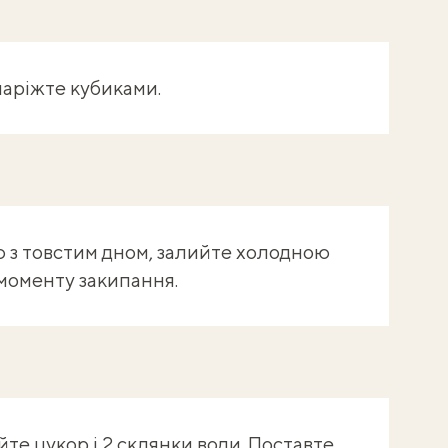
наріжте кубиками.
ю з товстим дном, залийте холодною
 моменту закипання.
йте цукор і 2 склянки води. Поставте