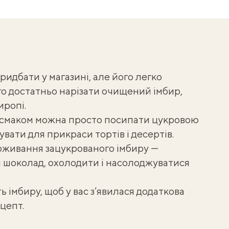
идбати у магазині, але його легко
го достатньо нарізати очищений імбир,
иропі.
исмаком можна просто посипати цукровою
увати для прикраси тортів і десертів.
оживання зацукрованого імбиру —
 шоколад, охолодити і насолоджуватися
ь імбиру
, щоб у вас з’явилася додаткова
цепт.