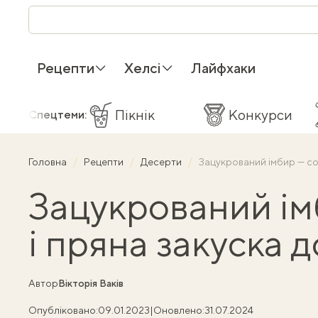
Рецепти
Хелсі
Лайфхаки
Пікнік
Конкурси
Спецтеми:
Головна
Рецепти
Десерти
Зацукрований імбир — со
Зацукрований ім
і пряна закуска 
Автор
Вікторія Ваків
Опубліковано:
09.01.2023
|
Оновлено:
31.07.2024