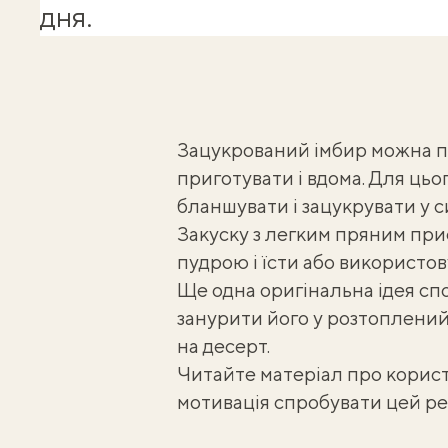
дня.
Зацукрований імбир можна пр
приготувати і вдома. Для цьо
бланшувати і зацукрувати у с
Закуску з легким пряним пр
пудрою і їсти або використов
Ще одна оригінальна ідея сп
занурити його у розтоплений
на десерт.
Читайте матеріал про
корист
мотивація спробувати цей ре