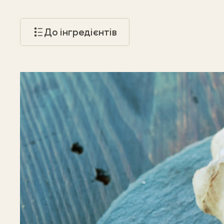
До інгредієнтів