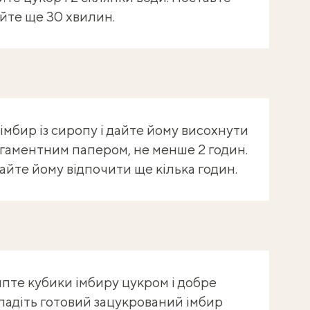
уйте ще 30 хвилин.
імбир із сиропу і дайте йому висохнути
ргаментним папером, не менше 2 годин.
айте йому відпочити ще кілька годин.
ипте кубики імбиру цукром і добре
адіть готовий зацукрований імбир