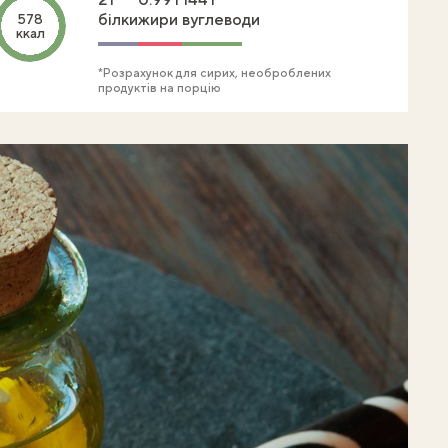
білки
жири
вуглеводи
578
ккал
*Розрахунок для сирих, необроблених
продуктів на порцію