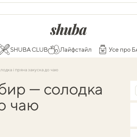
shuba.life
SHUBA CLUB
Лайфстайл
Усе про 
лодка і пряна закуска до чаю
бир — солодка
до чаю