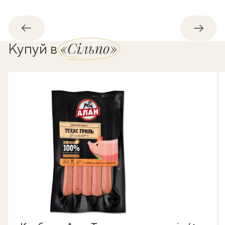
Назад
Впере
«Сільпо»
Купуй в