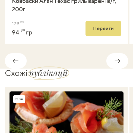
Ковбаски Алан Техас гриль варені в/ґ,
200г
00
179
Перейти
99
94
грн
Назад
Впере
публікації
Схожі
15 хв
Час приготування