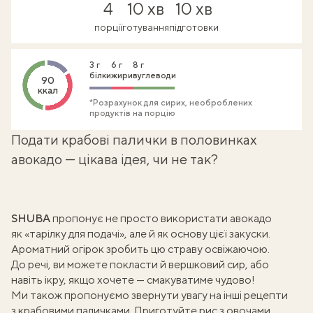
4
10 хв
10 хв
порції
готування
підготовки
3 г
6 г
8 г
білки
жири
вуглеводи
90
ккал
*Розрахунок для сирих, необроблених
продуктів на порцію
Подати крабові палички в половинках
авокадо — цікава ідея, чи не так?
SHUBA
пропонує не просто використати авокадо
як «тарілку для подачі», але й як основу цієї закуски.
Ароматний огірок зробить цю страву освіжаючою.
До речі, ви можете покласти й вершковий сир, або
навіть ікру, якщо хочете — смакуватиме чудово!
Ми також пропонуємо звернути увагу на інші рецепти
з крабовими паличками. Приготуйте
рис з овочами