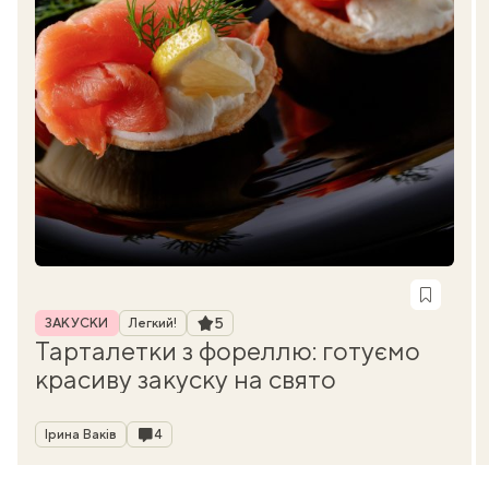
Рубрика
Рейтинг
5
ЗАКУСКИ
Легкий!
Тарталетки з фореллю: готуємо
красиву закуску на свято
Автор
Коментарі
Ірина Ваків
4