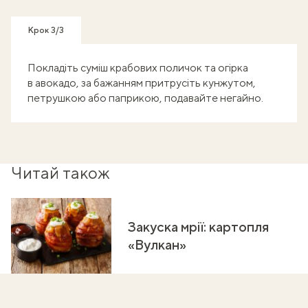
Крок 3/3
Покладіть суміш крабових поличок та огірка
в авокадо, за бажанням притрусіть кунжутом,
петрушкою або паприкою, подавайте негайно.
Читай також
Закуска мрії: картопля
«Вулкан»