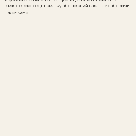
в мікрохвильовці
,
намазку
або цікавий
салат з крабовими
паличками
.