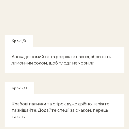
Крок 1/3
Авокадо помийте та розріжте навпіл, збризніть
лимонним соком, щоб плоди не чорніли.
Крок 2/3
Крабові палички та огірок дуже дрібно наріжте
та змішайте. Додайте спеції за смаком, перець
та сіль.