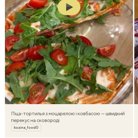
Play
Піца-тортилья з моцарелою і ковбасою — швидкий
перекус на сковороді
Автор
kozina_food0