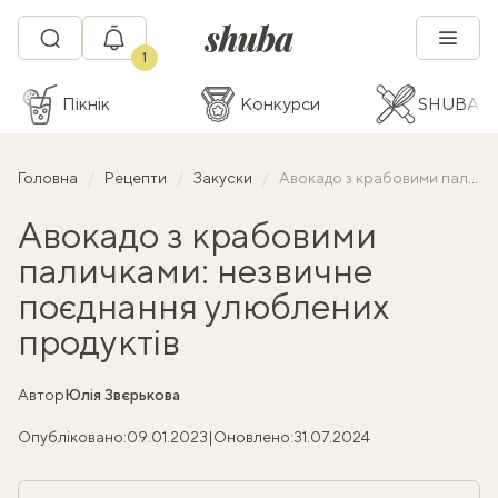
1
Пікнік
Конкурси
SHUBA C
Головна
Рецепти
Закуски
Авокадо з крабовими паличками: незвичне поєднання улюблених продуктів
Авокадо з крабовими
паличками: незвичне
поєднання улюблених
продуктів
Автор
Юлія Звєрькова
Опубліковано:
09.01.2023
|
Оновлено:
31.07.2024