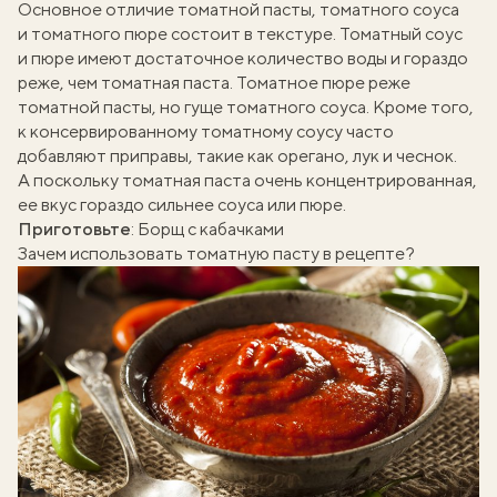
Основное отличие томатной пасты, томатного соуса
и томатного пюре состоит в текстуре. Томатный соус
и пюре имеют достаточное количество воды и гораздо
реже, чем томатная паста. Томатное пюре реже
томатной пасты, но гуще томатного соуса. Кроме того,
к консервированному томатному соусу часто
добавляют приправы, такие как орегано, лук и чеснок.
А поскольку томатная паста очень концентрированная,
ее вкус гораздо сильнее соуса или пюре.
Приготовьте
:
Борщ с кабачками
Зачем использовать томатную пасту в рецепте?