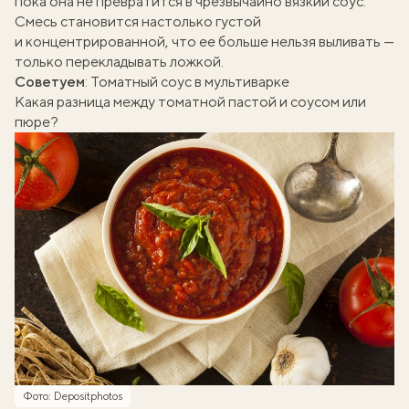
пока она не превратится в чрезвычайно вязкий соус.
Смесь становится настолько густой
и концентрированной, что ее больше нельзя выливать —
только перекладывать ложкой.
Советуем
:
Томатный соус в мультиварке
Какая разница между томатной пастой и соусом или
пюре?
Фото: Depositphotos