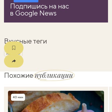
Подпишись на нас
k
в Google News
мма
Вкусные теги
лайфхаки
публикации
Похожие
40 мин
Время приготовления