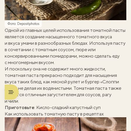
Фото: Depositphotos
Одной из главных целей использования томатной пасты
является создание насыщенного томатного вкуса
и вкуса умами в разнообразных блюдах. Используя пасту
в сочетании с томатным соусом, пюре или
консервированными помидорами, можно сделать еду
с многомерным вкусом.
И поскольку она не содержит много жидкости,
томатная паста прекрасно подходит для насыщения
вкуса таких блюд, как
мясной рулет
и
бургер «Слоппи
Джо»
, не делая их водянистыми. Томатная паста также
является отличным загустителем для соусов, рагу
и чили.
Приготовьте
:
Кисло-сладкий капустный суп
Как использовать томатную пасту в рецептах