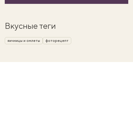
Вкусные теги
яичницы и омлеты
фоторецепт
вать
k