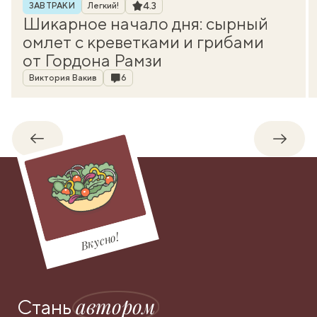
Рубрика
Рейтинг
4.3
ЗАВТРАКИ
Легкий!
Шикарное начало дня: сырный
омлет с креветками и грибами
от Гордона Рамзи
Автор
Комментарии
Виктория Вакив
6
Обратно
Впере
Вкусно!
автором
Стань