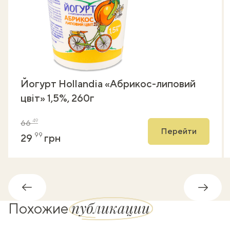
Йогурт Hollandia «Абрикос-липовий
цвіт» 1,5%, 260г
49
66
Перейти
99
29
грн
Обратно
Впере
публикации
Похожие