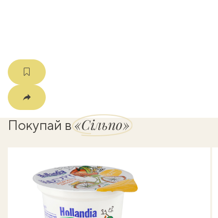
мма
«Сільпо»
Покупай в