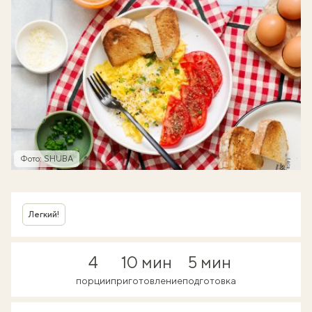
Фото: SHUBA
Легкий!
4
10 мин
5 мин
порции
приготовление
подготовка