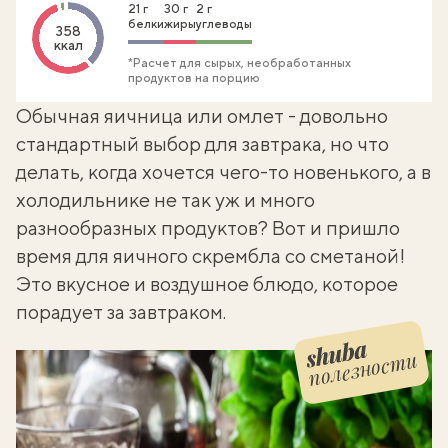
21 г
30 г
2 г
белки
жиры
углеводы
358
ккал
*Расчет для сырых, необработанных
продуктов на порцию
Обычная
яичница
или омлет - довольно
стандартный выбор для завтрака, но что
делать, когда хочется чего-то новенького, а в
холодильнике не так уж и много
разнообразных продуктов? Вот и пришло
время для яичного скрембла со сметаной!
Это вкусное и воздушное блюдо, которое
порадует за завтраком.
полезности
Шуба полезности