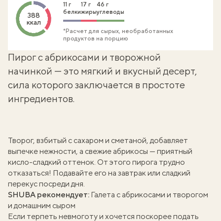
11 г
17 г
46 г
белки
жиры
углеводы
388
ккал
*Расчет для сырых, необработанных
продуктов на порцию
Пирог с абрикосами и творожной
начинкой — это мягкий и вкусный десерт,
сила которого заключается в простоте
ингредиентов.
Творог, взбитый с сахаром и сметаной, добавляет
выпечке нежности, а свежие абрикосы — приятный
кисло-сладкий оттенок. От этого пирога трудно
отказаться! Подавайте его на завтрак или сладкий
перекус посреди дня.
SHUBA рекомендует:
Галета с абрикосами и творогом
и домашним сыром
Если терпеть невмоготу и хочется поскорее подать