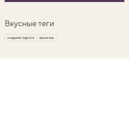
Вкусные теги
сладкие пироги
выпечка
вать
k