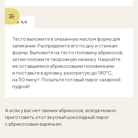
Шаг 4/4
Тесто выложите в смазанную маслом форму для
запекания. Распределите его по дну и стенкам
формы. Выложите на тесто половину абрикосов,
затем положите творожную начинку. Накройте
ее оставшимися абрикосовыми половинками
и поставьте в духовку, разогретую до 180°C,
на 50 минут. Посыпьте готовый пирог сахарной
пудрой!
А если у вас нет свежих абрикосов, всегда можно
приготовить этот вкусный
шоколадный пирог
с абрикосовым вареньем
.