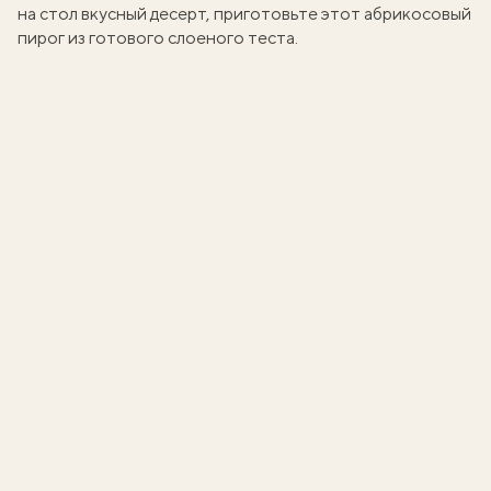
на стол вкусный десерт, приготовьте этот
абрикосовый
пирог
из готового слоеного теста.