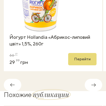
Йогурт Hollandia «Абрикос-липовий
цвіт» 1,5%, 260г
49
66
Перейти
99
29
грн
Обратно
Впере
публикации
Похожие