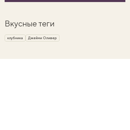
Вкусные теги
клубника
Джейми Оливер
вать
k