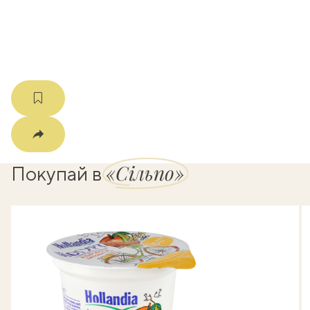
мма
«Сільпо»
Покупай в