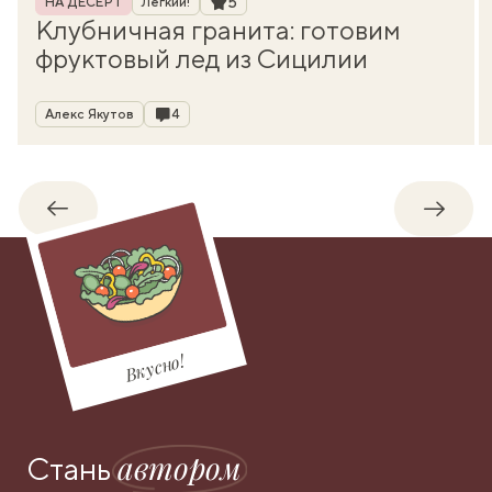
5
НА ДЕСЕРТ
Легкий!
Клубничная гранита: готовим
фруктовый лед из Сицилии
Автор
Комментарии
Алекс Якутов
4
Обратно
Впере
Вкусно!
автором
Стань