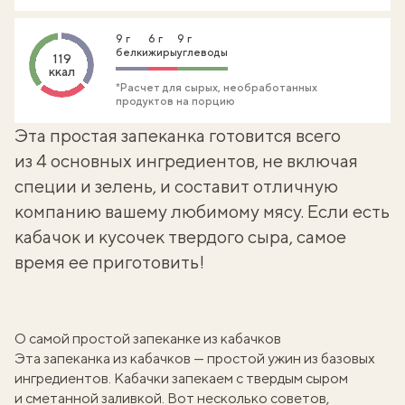
9 г
6 г
9 г
белки
жиры
углеводы
119
ккал
*Расчет для сырых, необработанных
продуктов на порцию
Эта простая запеканка готовится всего
из 4 основных ингредиентов, не включая
специи и зелень, и составит отличную
компанию вашему любимому мясу. Если есть
кабачок и кусочек твердого сыра, самое
время ее приготовить!
О самой простой запеканке из кабачков
Эта запеканка из кабачков — простой ужин из базовых
ингредиентов. Кабачки запекаем с твердым сыром
и сметанной заливкой. Вот несколько советов,