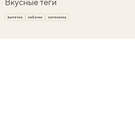
Вкусные теги
выпечка
кабачки
запеканка
вать
k
мма