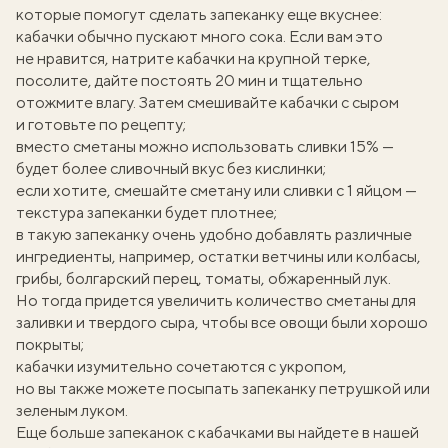
которые помогут сделать запеканку еще вкуснее:
кабачки обычно пускают много сока. Если вам это
не нравится, натрите кабачки на крупной терке,
посолите, дайте постоять 20 мин и тщательно
отожмите влагу. Затем смешивайте кабачки с сыром
и готовьте по рецепту;
вместо сметаны можно использовать сливки 15% —
будет более сливочный вкус без кислинки;
если хотите, смешайте сметану или сливки с 1 яйцом —
текстура запеканки будет плотнее;
в такую запеканку очень удобно добавлять различные
ингредиенты, например, остатки ветчины или колбасы,
грибы, болгарский перец, томаты, обжаренный лук.
Но тогда придется увеличить количество сметаны для
заливки и твердого сыра, чтобы все овощи были хорошо
покрыты;
кабачки изумительно сочетаются с укропом,
но вы также можете посыпать запеканку петрушкой или
зеленым луком.
Еще больше
запеканок с кабачками
вы найдете в нашей