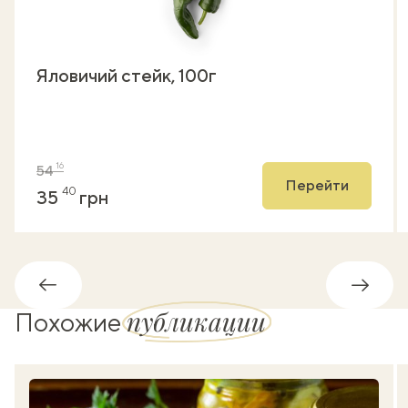
Яловичий стейк, 100г
16
54
Перейти
40
35
грн
Обратно
Впере
публикации
Похожие