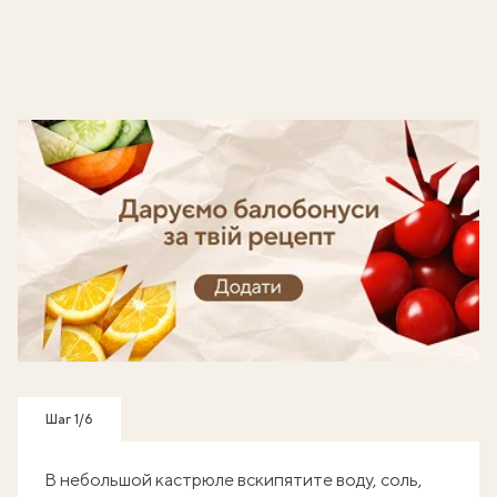
Готуй, знімай кроки - отримуй балобонуси!
Шаг 1/6
В небольшой кастрюле вскипятите воду, соль,