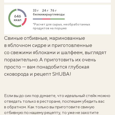
33 г
24 г
76 г
белки
жиры
углеводы
646
ккал
*Расчет для сырых, необработанных
продуктов на порцию
Свиные отбивные, маринованные
в яблочном сидре и приготовленные
со свежими яблоками и шалфеем, выглядят
поразительно. А приготовить их очень
просто — вам понадобится глубокая
сковорода и рецепт SHUBA!
Если вы до сих пор думаете, что идеальный стейк можно
отведать только в ресторане, поспешим убедить вас
в обратном. Как только вы приготовите свиную
отбивную по нашему рецепту, то уже не захотите