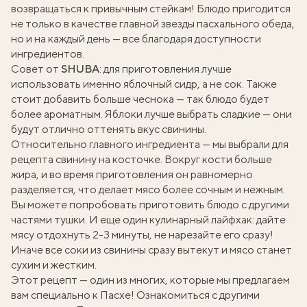
возвращаться к привычным стейкам! Блюдо пригодится
не только в качестве главной звезды пасхального обеда,
но и на каждый день — все благодаря доступности
ингредиентов.
Совет от
SHUBA
: для приготовления лучше
использовать именно яблочный сидр, а не сок. Также
стоит добавить больше чеснока — так блюдо будет
более ароматным. Яблоки лучше выбрать сладкие — они
будут отлично оттенять вкус свинины.
Относительно главного ингредиента — мы выбрали для
рецепта свинину на косточке. Вокруг кости больше
жира, и во время приготовления он равномерно
разделяется, что делает мясо более сочным и нежным.
Вы можете попробовать приготовить блюдо с другими
частями тушки. И еще один кулинарный лайфхак: дайте
мясу отдохнуть 2-3 минуты, не нарезайте его сразу!
Иначе все соки из свинины сразу вытекут и мясо станет
сухим и жестким.
Этот рецепт — один из многих, которые мы предлагаем
вам специально к Пасхе! Ознакомиться с другими