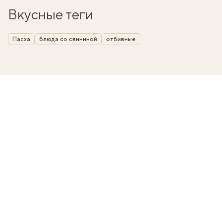
Вкусные теги
Пасха
блюда со свининой
отбивные
вать
k
мма