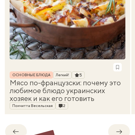
Рубрика
Рейтинг
5
ОСНОВНЫЕ БЛЮДА
Легкий!
Мясо по-французски: почему это
любимое блюдо украинских
хозяек и как его готовить
Автор
Комментарии
Пончитта Весельская
2
Обратно
Впере